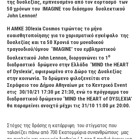
της δυσλεξίας, εμπνευσμένο από τον εορτασμό των
50 χρόνων του
IMAGINE
του διάσημου δυσλεκτικού
John
Lennon
!
Η ΑΜΚΕ 3
Dlexia
Cosmos
τιμώντας το μήνα
ευαισθητοποίησης για το χαρισματικό εγκέφαλο της
δυσλεξίας και τα 50 Χρονιά του μοναδικού
τραγουδιού/ύμνου ‘
IMAGINE
’ του εμβληματικού
ο
δυσλεκτικού
John
Lennon
,
διοργανώνει το 1
διαδραστικό δρώμενο στην Ελλάδα ‘ΜΙΝ
D
the
HEART
of
Dyslexia
’
, αφιερωμένο στο Δώρο της Δυσλεξίας
στην κοινωνία. Το δρώμενο φιλοξενείται στο
Σεράφειο του Δήμου Αθηναίων με το Κεντρικό
Event
στις 30/10/21 17:30 με 21:30, ενώ το πρόγραμμα του
διαδραστικού δρώμενου ‘
MIND
the
HEART
of
DYSLEXIA
’
θα παραμείνει ανοιχτό μέχρι τις 31/10 11:00 με 20:00.
Στόχος της δράσης η κατάρριψη του στίγματος που
ταλανίζει πάνω από 700 Εκατομμύρια συνανθρώπους μας