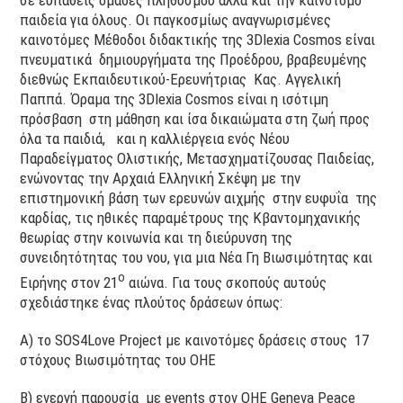
σε ευπαθείς ομάδες πληθυσμού αλλά και την καινοτόμο
παιδεία για όλους. Οι παγκοσμίως αναγνωρισμένες
καινοτόμες Μέθοδοι διδακτικής της 3Dlexia Cosmos είναι
πνευματικά δημιουργήματα της Προέδρου, βραβευμένης
διεθνώς Εκπαιδευτικού-Ερευνήτριας Κας. Αγγελική
Παππά. Όραμα της 3Dlexia Cosmos είναι η ισότιμη
πρόσβαση στη μάθηση και ίσα δικαιώματα στη ζωή προς
όλα τα παιδιά, και η καλλιέργεια ενός Νέου
Παραδείγματος Ολιστικής, Μετασχηματίζουσας Παιδείας,
ενώνοντας την Αρχαιά Ελληνική Σκέψη με την
επιστημονική βάση των ερευνών αιχμής στην ευφυΐα της
καρδίας, τις ηθικές παραμέτρους της Κβαντομηχανικής
θεωρίας στην κοινωνία και τη διεύρυνση της
συνειδητότητας του νου, για μια Νέα Γη Βιωσιμότητας και
ο
Ειρήνης στον 21
αιώνα. Για τους σκοπούς αυτούς
σχεδιάστηκε ένας πλούτος δράσεων όπως:
Α) το SOS4Love Project με καινοτόμες δράσεις στους 17
στόχους Βιωσιμότητας του ΟΗΕ
Β) ενεργή παρουσία με events στον ΟΗΕ Geneva Peace