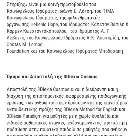
Στήριξης» είναι μια κοινή πρωτοβουλία του
Κοινωφελούς Ιδρύματος Ιωάννη Σ. Λάτση, του
ΤΙΜΑ
Κοινωφελούς Ιδρύματος,
της φιλανθρωπικής
οργάνωσης
Hellenic Hope
, του
Ιδρύματος Καπετάν Βασίλη &
Κάρμεν Κωνσταντακόπουλου
, του
Ιδρύματος Α. Γ.
Λεβέντη
, του
Κοινωφελούς Ιδρύματος Α.Κ. Λασκαρίδη
, του
Costas M. Lemos
Foundation και του
Κοινωφελούς Ιδρύματος Μποδοσάκη
.
Όραμα και Αποστολή της 3
Dlexia
Cosmos
Αποστολή της 3Dlexia Cosmos είναι η διεύρυνση και η
διάχυση της επιστημονικής, εφαρμοσμένης παιδαγωγικής
έρευνας, των ανθρωπιστικών δράσεων και της καινοτόμου
εκπαιδευτικής πράξης της 3Dlexia Method for English και
3Dlexia Paradigm για μαθητές με ή χωρίς δυσλεξία και
ειδικές μαθησιακές ανάγκες, ενδυναμώνοντας την ισότιμη
πρόσβαση στην ποιοτική παιδεία σε μαθητές που ανήκουν