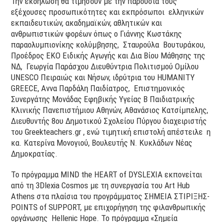
Την εκδήλωση θα τιμήσουν με την παρουσία τους
εξέχουσες προσωπικότητες και εκπρόσωποι ελληνικών
εκπαιδευτικών, ακαδημαϊκών, αθλητικών και
ανθρωπιστικών φορέων όπως ο Γιάννης Κωστάκης
παραολυμπιονίκης κολύμβησης, Σταυρούλα Βουτυράκου,
Προέδρος ΕΚΟ Ειδικής Αγωγής και Δια Βίου Μάθησης της
ΝΔ, Γεωργία Παράσχου Διευθύντρια Πολιτισμού Ομίλου
UNESCO Πειραιώς και Νήσων, ιδρύτρια του HUMANITY
GREECE, Αννα Παρδάλη Παιδίατρος, Επιστημονικός
Συνεργάτης Μονάδας Εφηβικής Υγείας Β Παιδιατρικής
Κλινικής Πανεπιστήμιου Αθηνών, Aθανάσιος Κατσίμπελης,
Διευθυντής 8ου Δημοτικού Σχολείου Πύργου διαχειριστής
του Greekteachers.gr , ενώ τιμητική επιστολή απέστειλε η
κα. Κατερίνα Μονογιού, Βουλευτής N. Kυκλάδων Νέας
Δημοκρατίας.
Το πρόγραμμα MIND the HEART of DYSLEXIA εκπονείται
από τη 3Dlexia Cosmos με τη συνεργασία τoυ Art Hub
Athens στα πλαίσια του προγράμματος ΣΗΜΕΙΑ ΣΤΙΡΙΞΗΣ-
POINTS of SUPPORT, με επιχορήγηση της φιλανθρωπικής
οργάνωσης Hellenic Hope. Το πρόγραμμα «Σημεία