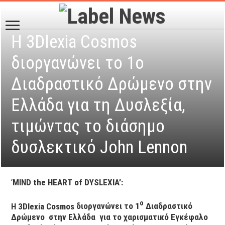
Η 3Dlexia Cosmos
διοργανώνει το 1ο
Διαδραστικό Δρώμενο στην
Ελλάδα για τη Δυσλεξία,
τιμώντας το διάσημο
δυσλεκτικό John Lennon
‘
MIND
the
HEART
of
DYSLEXIA
’:
ο
Η 3
Dlexia
Cosmos
διοργανώνει το 1
Διαδραστικό
Δρώμενο στην Ελλάδα για το χαρισματικό
E
γκέφαλο