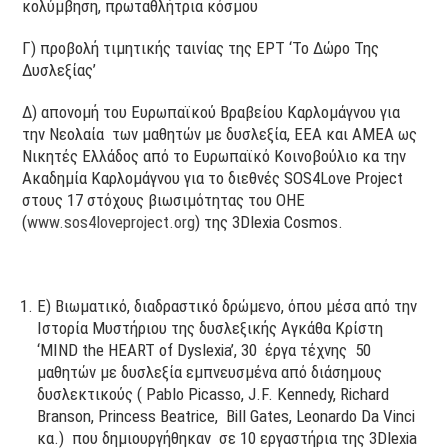
κολύμβηση, πρωταθλήτρια κόσμου
Γ) προβολή τιμητικής ταινίας της ΕΡΤ ‘Το Δώρο Της
Δυσλεξίας’
Δ) απονομή του Ευρωπαϊκού Βραβείου Καρλομάγνου για
την Νεολαία των μαθητών με δυσλεξία, ΕΕΑ και ΑΜΕΑ ως
Νικητές Ελλάδος από το Ευρωπαϊκό Κοινοβούλιο κα την
Ακαδημία Καρλομάγνου για το διεθνές SOS4Love Project
στους 17 στόχους βιωσιμότητας του ΟΗΕ
(
www.sos4loveproject.org
) της 3Dlexia Cosmos.
E) Βιωματικό, διαδραστικό δρώμενο, όπου μέσα από την
Ιστορία Μυστήριου της δυσλεξικής Αγκάθα Κρίστη
‘MIND the HEART of Dyslexia’, 30 έργα τέχνης 50
μαθητών με δυσλεξία εμπνευσμένα από διάσημους
δυσλεκτικούς ( Pablo Picasso, J.F. Kennedy, Richard
Branson, Princess Beatrice, Bill Gates, Leonardo Da Vinci
κα.) που δημιουργήθηκαν σε 10 εργαστήρια της 3Dlexia