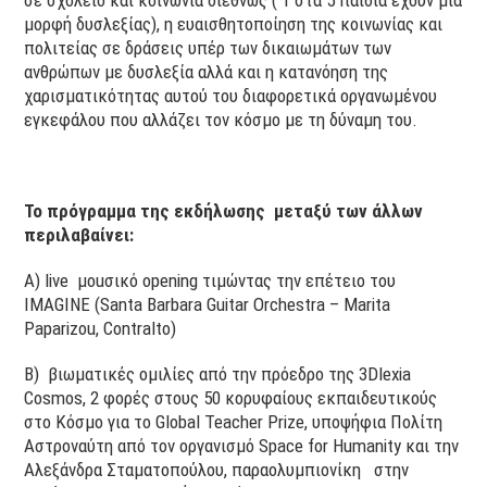
σε σχολείο και κοινωνία διεθνώς ( 1 στα 5 παιδιά έχουν μια
μορφή δυσλεξίας), η ευαισθητοποίηση της κοινωνίας και
πολιτείας σε δράσεις υπέρ των δικαιωμάτων των
ανθρώπων με δυσλεξία αλλά και η κατανόηση της
χαρισματικότητας αυτού του διαφορετικά οργανωμένου
εγκεφάλου που αλλάζει τον κόσμο με τη δύναμη του.
Το πρόγραμμα της εκδήλωσης μεταξύ των άλλων
περιλαβαίνει:
Α) live μοuσικό opening τιμώντας την επέτειο του
ΙΜAGINE (Santa Barbara Guitar Orchestra – Marita
Paparizou, Contralto)
Β) βιωματικές ομιλίες από την πρόεδρο της 3Dlexia
Cosmos, 2 φορές στους 50 κορυφαίους εκπαιδευτικούς
στο Κόσμο για το Global Teacher Prize, υποψήφια Πολίτη
Αστροναύτη από τον οργανισμό Space for Humanity και την
Αλεξάνδρα Σταματοπούλου, παραολυμπιονίκη στην