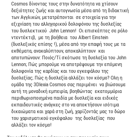
Cosmos δίνοντας τους στην δυνατότητα να χτίσουν
δεξιότητες ζωής και αυτογνωσία μέσα από τη διδακτική
των Αγγλικών, μετατρέπονται σε στοιχεία για την
εξιχνίαση του αλληγορικού δολοφόνου της δυσλεξίας
του δυσλεκτικού John Lennon! Οι επισκέπτες σε ρόλο
ντεντέκτιβ, με τη βοήθεια του Albert Einstein
(δυσλεξικός επίσης !), μέσα από την επαφή τους με τα
εκθέματα, ανακαλύπτουν, αποκαλύπτουν και
αποτυπώνουν: Ποιός/Τί σκότωσε τη δυσλεξία του John
Lennon; Πώς μπορούμε να αποτρέψουμε την επόμενη
δολοφονία της καρδίας και του εγκεφάλου της
δυσλεξίας; Πώς η δυσλεξία αλλάζει τον κόσμο? Ολη η
ομάδα της 3Dlexia Cosmos σας περιμένει να βιώσουμε
αυτή τη μοναδική εμπειρία, βοηθώντας εκατομμύρια
περιθωριοποιημένα παιδία με δυσλεξία και ειδικές
εκπαιδευτικές ανάγκες στο να αποκτήσουν ισότιμα
δικαιώματα και χαρά στη ζωή, χαρίζοντάς μας το δώρο
του χαρισματικού εγκέφαλου της δυσλεξίας που
αλλάζει τον κόσμο!