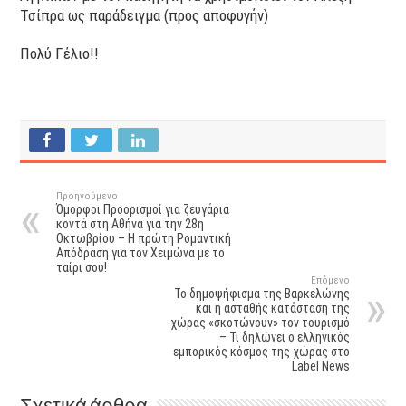
Τσίπρα ως παράδειγμα (προς αποφυγήν)
Πολύ Γέλιο!!
Προηγούμενο
Όμορφοι Προορισμοί για ζευγάρια
κοντά στη Αθήνα για την 28η
Οκτωβρίου – Η πρώτη Ρομαντική
Απόδραση για τον Χειμώνα με το
ταίρι σου!
Επόμενο
Το δημοψήφισμα της Βαρκελώνης
και η ασταθής κατάσταση της
χώρας «σκοτώνουν» τον τουρισμό
– Τι δηλώνει ο ελληνικός
εμπορικός κόσμος της χώρας στο
Label News