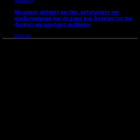
Με μικρές αλλαγές και tips, μετατρέψτε την
κρεβατοκάμαρά σας σε χώρο που διεγείρει τις πιο
δυνατές και ερωτικές αισθήσεις
ENGLISH
“Θαύμα” για όλα τα γούστα
στο Γαλάτσι – Το Funky
παντοπωλείο – bar που τα
έχει όλα!
Στο Καφεζυθοπωλείο-Παντοπωλείο ‘’θαύμα’’, έχεις τη
δυνατότητα να απολαύσεις τον καφέ σου, ένα ποτό, ένα κρασί ή
μια φρέσκια εμφιαλωμένη/draft μπύρα από ελληνικούς
τοπικούς παραγωγούς και κυρίως να ξεχαστείς με ένα απλό ή
παλαιωμένο τσίπουρο ακόμα και με ένα γνήσιο κοκτέιλ απ την
τεράστια λίστα μας!