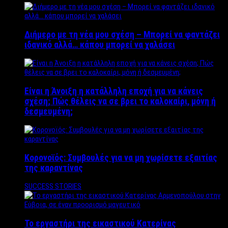
Διήμερο με τη νέα μου σχέση – Μπορεί να φαντάζει
ιδανικό αλλά… κάπου μπορεί να χαλάσει
Είναι η Άνοιξη η κατάλληλη εποχή για να κάνεις
σχέση; Πώς θέλεις να σε βρει το καλοκαίρι, μόνη ή
δεσμευμένη;
Κορονοϊός: Συμβουλές για να μη χωρίσετε εξαιτίας
της καραντίνας
SUCCESS STORIES
Το εργαστήρι της εικαστικού Κατερίνας