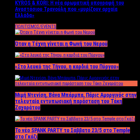
KYROS & KORI: Η νέα αρωματική υπογραφή του
Αναστάσιου Τρανούλη που «μυρίζουν αρχαία
Ελλάδα»
ΠΟΛΙΤΙΣΜΟΣ/EVENTS
Όταν η Τέχνη γίνεται η Φωνή του Νερού
«Στο λευκό της Τήνου, η καρδιά του Πύργου»
Μιμή Ντενίση, Βάνα Μπάρμπα, Πάρις Αμοργινός στην
τελευταία εντυπωσιακή παράσταση του Τάκη
Ζαχαράτου
Το νέο SPANK PARTY το Σάββατο 23/5 στο Temple
στο Γκάζι