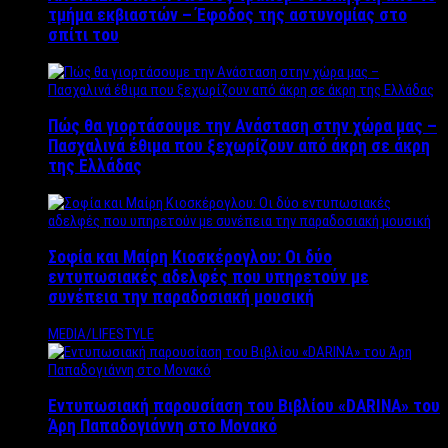
τμήμα εκβιαστών – Έφοδος της αστυνομίας στο
σπίτι του
Πώς θα γιορτάσουμε την Ανάσταση στην χώρα μας –
Πασχαλινά έθιμα που ξεχωρίζουν από άκρη σε άκρη
της Ελλάδας
Σοφία και Μαίρη Κιοσκέρογλου: Οι δύο
εντυπωσιακές αδελφές που υπηρετούν με
συνέπεια την παραδοσιακή μουσική
MEDIA/LIFESTYLE
Εντυπωσιακή παρουσίαση του Βιβλίου «DARINA» του
Άρη Παπαδογιάννη στο Μονακό