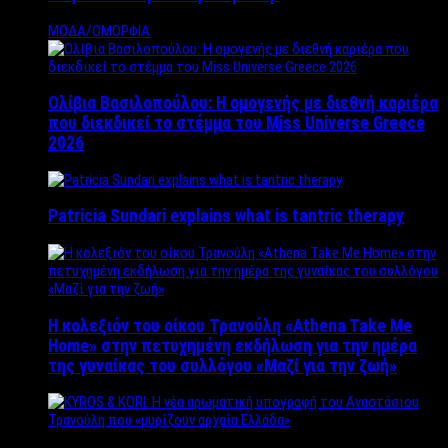
ΜΟΔΑ/ΟΜΟΡΦΙΑ
Ολίβια Βασιλοπούλου: Η ομογενής με διεθνή καριέρα
που διεκδικεί το στέμμα του Miss Universe Greece
2026
Patricia Sundari explains what is tantric therapy
Η κολεξιόν του οίκου Τρανούλη «Athena Take Me
Home» στην πετυχημένη εκδήλωση για την ημέρα
της γυναίκας του συλλόγου «Μαζί για την ζωή»