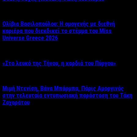
Ολίβια Βασιλοπούλου: Η ομογενής με διεθνή
καριέρα που διεκδικεί το στέμμα του Miss
Universe Greece 2026
«Στο λευκό της Τήνου, η καρδιά του Πύργου»
Μιμή Ντενίση, Βάνα Μπάρμπα, Πάρις Αμοργινός
στην τελευταία εντυπωσιακή παράσταση του Τάκη
Ζαχαράτου
Δείτε επίσης