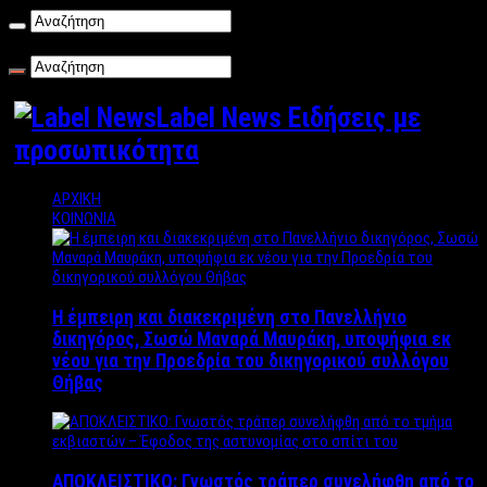
Παρασκευή , 07/08/2026
Label News Ειδήσεις με
προσωπικότητα
ΑΡΧΙΚΗ
ΚΟΙΝΩΝΙΑ
Η έμπειρη και διακεκριμένη στο Πανελλήνιο
δικηγόρος, Σωσώ Μαναρά Μαυράκη, υποψήφια εκ
νέου για την Προεδρία του δικηγορικού συλλόγου
Θήβας
ΑΠΟΚΛΕΙΣΤΙΚΟ: Γνωστός τράπερ συνελήφθη από το