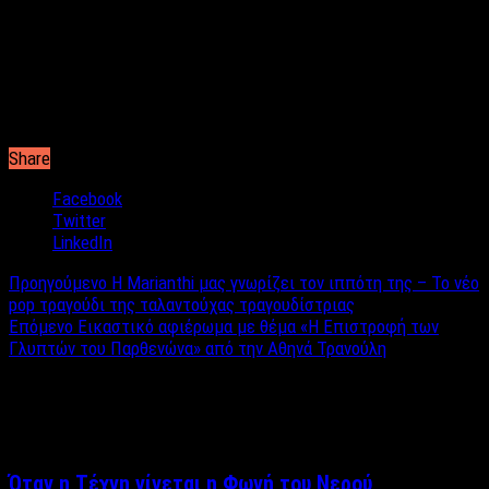
Share
Facebook
Twitter
LinkedIn
Προηγούμενο
Η Marianthi μας γνωρίζει τον ιππότη της – Το νέο
pop τραγούδι της ταλαντούχας τραγουδίστριας
Επόμενο
Εικαστικό αφιέρωμα με θέμα «Η Επιστροφή των
Γλυπτών του Παρθενώνα» από την Αθηνά Τρανούλη
Σχετικά άρθρα
Όταν η Τέχνη γίνεται η Φωνή του Νερού