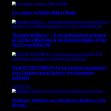
Στο «αέρα» το Kyklos Web tv/Radio
“Kερνάμε Αλήθειες” – Η νέα ραδιοφωνική εκπομπή
με την Άννα Ματθαίου & τον Βαγγέλη Καράλη στους
102,7 στον VIRAL FM
TALK OF THE TOWN #9: Τα top μαγαζιά για διακοπές
στην Σαλαμίνα και οι δράσεις του Εμπορικού
Συλλόγου
ΣΧΕΣΕΙΣ/ΣΕΞ
Απόμερες παραλίες για «αξέχαστες βραδιές» στην
Αττική …