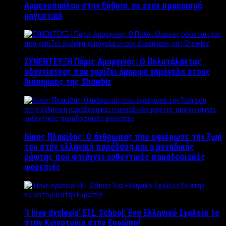
Αρμενοπούλου στην Εύβοια, σε έναν προορισμό
μαγευτικό
ΣΥΝΕΝΤΕΥΞΗ Πάρις Αμοργινός: O Πολυτάλαντος
οδοντίατρος που χαρίζει όμορφα χαμόγελα στους
διάσημους της Showbiz
Νίκος Πλακίδας: O άνθρωπος που αφιέρωσε την ζωή
του στην ελληνική παράδοση και ο μοναδικός
ράφτης που φτιάχνει αυθεντικές παραδοσιακές
φορεσιές
‘Ι love dyslexia’ EFL School: Ένα Ελληνικό Σχολείo 1ο
στην Καινοτομία στην Ευρώπη!