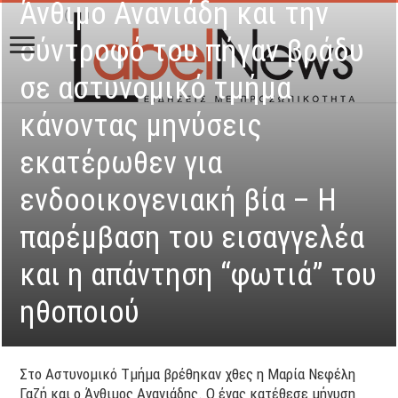
Άνθιμο Ανανιάδη και την
σύντροφό του πήγαν βράδυ
σε αστυνομικό τμήμα
κάνοντας μηνύσεις
εκατέρωθεν για
ενδοοικογενιακή βία – Η
παρέμβαση του εισαγγελέα
και η απάντηση “φωτιά” του
ηθοποιού
Στο Αστυνομικό Τμήμα βρέθηκαν χθες η Μαρία Νεφέλη
Γαζή και ο Άνθιμος Ανανιάδης. Ο ένας κατέθεσε μήνυση