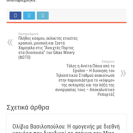
Προηγούμενο
Πλήθος κόσμου, εκλεκτές ετικέτες
κρασιού, μουσική και ζεστά
Χαμόγελα στις “Ανοιχτές Πόρτες
στα Οινοποιεία” του Gikas Winery
(ΦΩΤΟ)
Επόμενο
Τέλος η Αννίτα Πάνια από το
Epsilon – Η διοίκηση του
Τηλεοπτικού Σταθμού ανακοίνωσε
στην παρουσιάστρια το «κόψιμο»
της εκπομπής και την λήξη της
συνεργασίας τους – Αποκαλυπτικό
Ρεπορτάζ
Σχετικά άρθρα
Ολίβια Βασιλοπούλου: Η ομογενής με διεθνή