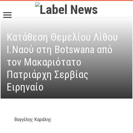
Κατάθεση Θεμελίου Λίθου
Ι.Ναού στη Botswana από
τον Μακαριότατο
Πατριάρχη Σερβίας
Ειρηναίο
Βαγγέλης Καράλης