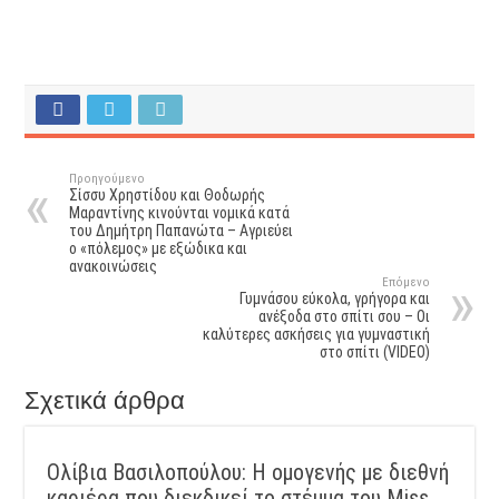
Προηγούμενο
Σίσσυ Χρηστίδου και Θοδωρής
Μαραντίνης κινούνται νομικά κατά
του Δημήτρη Παπανώτα – Αγριεύει
ο «πόλεμος» με εξώδικα και
ανακοινώσεις
Επόμενο
Γυμνάσου εύκολα, γρήγορα και
ανέξοδα στο σπίτι σου – Οι
καλύτερες ασκήσεις για γυμναστική
στο σπίτι (VIDEO)
Σχετικά άρθρα
Ολίβια Βασιλοπούλου: Η ομογενής με διεθνή
καριέρα που διεκδικεί το στέμμα του Miss