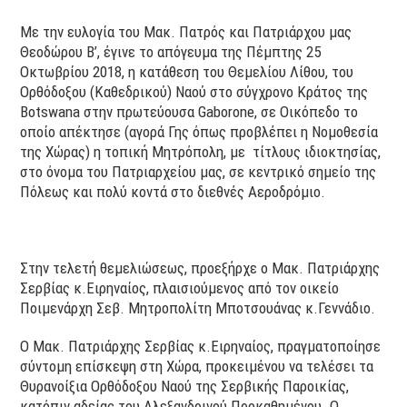
Με την ευλογία του Μακ. Πατρός και Πατριάρχου μας
Θεοδώρου Β’, έγινε το απόγευμα της Πέμπτης 25
Οκτωβρίου 2018, η κατάθεση του Θεμελίου Λίθου, του
Ορθόδοξου (Καθεδρικού) Ναού στο σύγχρονο Κράτος της
Botswana στην πρωτεύουσα Gaborone, σε Οικόπεδο το
οποίο απέκτησε (αγορά Γης όπως προβλέπει η Νομοθεσία
της Χώρας) η τοπική Μητρόπολη, με τίτλους ιδιοκτησίας,
στο όνομα του Πατριαρχείου μας, σε κεντρικό σημείο της
Πόλεως και πολύ κοντά στο διεθνές Αεροδρόμιο.
Στην τελετή θεμελιώσεως, προεξήρχε ο Μακ. Πατριάρχης
Σερβίας κ.Ειρηναίος, πλαισιούμενος από τον οικείο
Ποιμενάρχη Σεβ. Μητροπολίτη Μποτσουάνας κ.Γεννάδιο.
Ο Μακ. Πατριάρχης Σερβίας κ.Ειρηναίος, πραγματοποίησε
σύντομη επίσκεψη στη Χώρα, προκειμένου να τελέσει τα
Θυρανοίξια Ορθόδοξου Ναού της Σερβικής Παροικίας,
κατόπιν αδείας του Αλεξανδρινού Προκαθημένου. Ο