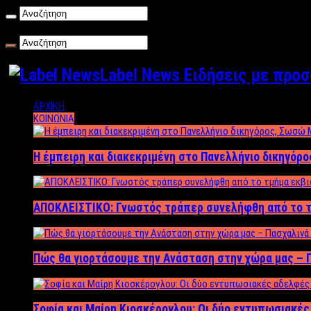
Παρασκευή , 07/08/2026
Label News Ειδήσεις με προ
ΑΡΧΙΚΗ
ΚΟΙΝΩΝΙΑ
Η έμπειρη και διακεκριμένη στο Πανελλήνιο δικηγόρ
ΑΠΟΚΛΕΙΣΤΙΚΟ: Γνωστός τράπερ συνελήφθη από το τ
Πώς θα γιορτάσουμε την Ανάσταση στην χώρα μας – Π
Σοφία και Μαίρη Κιοσκέρογλου: Οι δύο εντυπωσιακέ