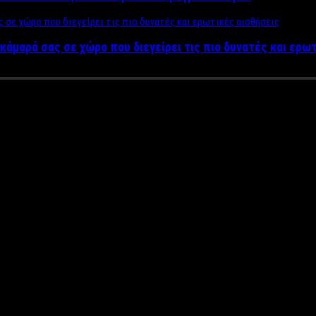
κάμαρά σας σε χώρο που διεγείρει τις πιο δυνατές και ερω
ό από αναρχικούς με θύμα γνω
στό μέσω του προσωπικού του λογαριασμού στο facebook, ότι η 
δρόμιο του Ελληνικού, όπου ξαφνικά σου επιτίθεται μια συμμορία
ντήσει η χώρα μας…
Βιασμοί, ξυλοδαρμοί, δολοφονίες κι εκπρόσωπ
 μην το ανεβάσω “για να μην μας βάλουν στο στόχαστρο οι αναρχικ
ρικού τομέα Αθηνών, με τον συνδυασμό μία ”Νέα Αρχή για την Ατ