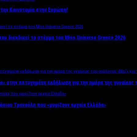
ο στην Καινοτομία στην Ευρώπη!
που διεκδικεί το στέμμα του Miss Universe Greece 2026
e» στην πετυχημένη εκδήλωση για την ημέρα της γυναίκας τ
άσιου Τρανούλη που «μυρίζουν αρχαία Ελλάδα»