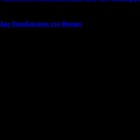
 Άρη Παπαδογιάννη στο Μονακό