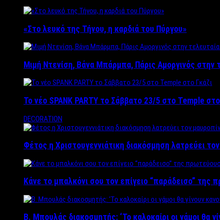
«Στο λευκό της Τήνου, η καρδιά του Πύργου»
Μιμή Ντενίση, Βάνα Μπάρμπα, Πάρις Αμοργινός στην
Το νέο SPANK PARTY το Σάββατο 23/5 στο Temple στο
DECORATION
Φέτος η Χριστουγεννιάτικη διακόσμηση λατρεύει το
Κάνε το μπαλκόνι σου τον επίγειο “παράδεισο” της 
Β. Μπουλάς διακοσμητής: ‘Το καλοκαίρι οι γάμοι θα γ