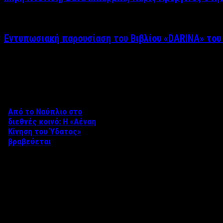
Εντυπωσιακή παρουσίαση του Βιβλίου «DARINA» του
Δείτε επίσης
Από το Ναύπλιο στο
διεθνές κοινό: Η «Αέναη
Κίνηση του Ύδατος»
βραβεύεται
Στο πλαίσιο του 8ου Διεθνούς
Φεστιβάλ Κινηματογράφου
Ναυπλίου «ΓΕΦΥΡΕΣ», το
ντοκιμαντέρ «Η Αέναη Κίνηση
του …