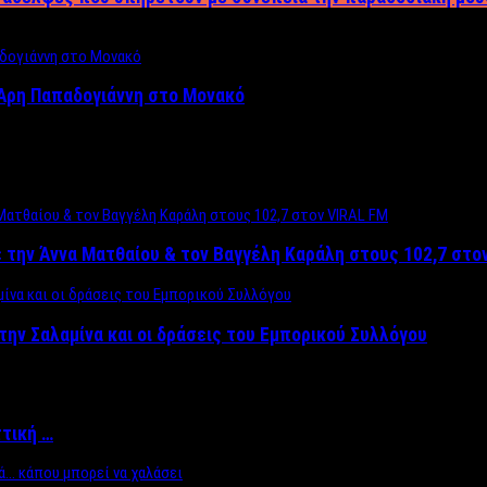
Άρη Παπαδογιάννη στο Μονακό
 την Άννα Ματθαίου & τον Βαγγέλη Καράλη στους 102,7 στο
την Σαλαμίνα και οι δράσεις του Εμπορικού Συλλόγου
ττική …