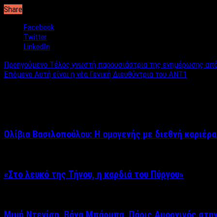
Share
Facebook
Twitter
LinkedIn
Προηγούμενο
Τέλος γνωστή παρουσιάστρια της ενημέρωσης από 
Επόμενο
Αυτή είναι η νέα Γενική Διευθύντρια του ΑΝΤ1
Σχετικά άρθρα
Ολίβια Βασιλοπούλου: Η ομογενής με διεθνή καριέρα
«Στο λευκό της Τήνου, η καρδιά του Πύργου»
Μιμή Ντενίση, Βάνα Μπάρμπα, Πάρις Αμοργινός στη