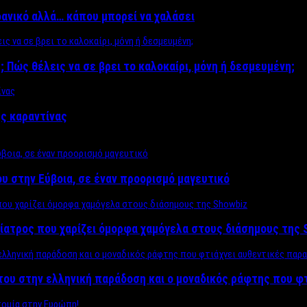
δανικό αλλά… κάπου μπορεί να χαλάσει
; Πώς θέλεις να σε βρει το καλοκαίρι, μόνη ή δεσμευμένη;
ης καραντίνας
υ στην Εύβοια, σε έναν προορισμό μαγευτικό
ίατρος που χαρίζει όμορφα χαμόγελα στους διάσημους της 
του στην ελληνική παράδοση και ο μοναδικός ράφτης που φ