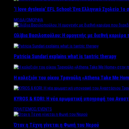
‘Ι love dyslexia’ EFL School: Ένα Ελληνικό Σχολείo 1
ΜΟΔΑ/ΟΜΟΡΦΙΑ
Ολίβια Βασιλοπούλου: Η ομογενής με διεθνή καριέρα 
Patricia Sundari explains what is tantric therapy
Η κολεξιόν του οίκου Τρανούλη «Athena Take Me Hom
KYROS & KORI: Η νέα αρωματική υπογραφή του Αναστ
ΠΟΛΙΤΙΣΜΟΣ/EVENTS
Όταν η Τέχνη γίνεται η Φωνή του Νερού