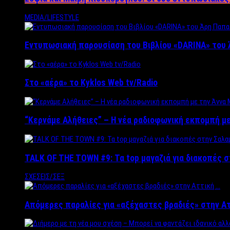
MEDIA/LIFESTYLE
Εντυπωσιακή παρουσίαση του Βιβλίου «DARINA» του 
Στο «αέρα» το Kyklos Web tv/Radio
“Kερνάμε Αλήθειες” – Η νέα ραδιοφωνική εκπομπή με
TALK OF THE TOWN #9: Τα top μαγαζιά για διακοπές σ
ΣΧΕΣΕΙΣ/ΣΕΞ
Απόμερες παραλίες για «αξέχαστες βραδιές» στην Α