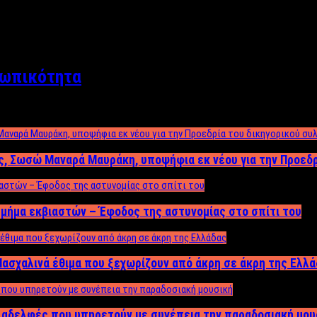
σωπικότητα
ος, Σωσώ Μαναρά Μαυράκη, υποψήφια εκ νέου για την Προεδ
μήμα εκβιαστών – Έφοδος της αστυνομίας στο σπίτι του
ασχαλινά έθιμα που ξεχωρίζουν από άκρη σε άκρη της Ελλ
ς αδελφές που υπηρετούν με συνέπεια την παραδοσιακή μου