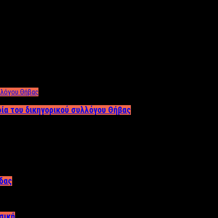
ρία του δικηγορικού συλλόγου Θήβας
άδας
σική