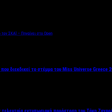
τον ΣΚΑΪ – Πηγαίνει στο Open
 που διεκδικεί το στέμμα του Miss Universe Greece 
ν τελευταία εντυπωσιακή παράσταση του Τάκη Ζαχαρ