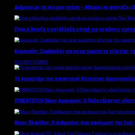
Διήμερο με τη νέα μου σχέση – Μπορεί να φαντάζει ι
Είναι η Άνοιξη η κατάλληλη εποχή για να κάνεις σχέση
Κορονοϊός: Συμβουλές για να μη χωρίσετε εξαιτίας τ
SUCCESS STORIES
Το εργαστήρι της εικαστικού Κατερίνας Αρμενοπούλο
ΣΥΝΕΝΤΕΥΞΗ Πάρις Αμοργινός: O Πολυτάλαντος οδοντ
Νίκος Πλακίδας: O άνθρωπος που αφιέρωσε την ζωή 