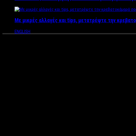
Με μικρές αλλαγές και tips, μετατρέψτε την κρεβατο
ENGLISH
Καταγγέλλουν άγριο ξυλοδαρμ
O γνωστός σχεδιαστής ρούχων Αναστάσιος Τρανούλης, έκανε γνω
“Αίσχος!!! Ζούμε σε μια χώρα ανομίας! Περνάς έξω από το αερο
Ευτυχώς η Αθηνά φορούσε κράνος! Είναι κρίμα όπως έχει κατα
πλημμέλημα! Το χειρότερο είναι ότι ο κόσμος με συμβουλεύει να
Η Αθηνά Τρανούλη, είναι υποψήφια περιφερειακή σύμβουλος κεντ