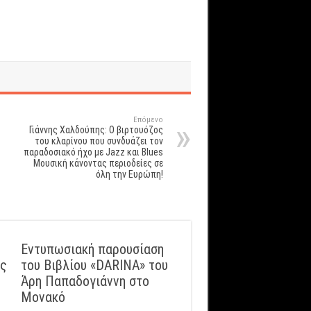
Επόμενο
Γιάννης Χαλδούπης: O βιρτουόζος
του κλαρίνου που συνδυάζει τον
παραδοσιακό ήχο με Jazz και Blues
Μουσική κάνοντας περιοδείες σε
όλη την Ευρώπη!
Εντυπωσιακή παρουσίαση
ός
του Βιβλίου «DARINA» του
Άρη Παπαδογιάννη στο
Μονακό