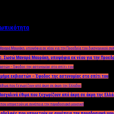
σωπικότητα
ος, Σωσώ Μαναρά Μαυράκη, υποψήφια εκ νέου για την Προεδ
μήμα εκβιαστών – Έφοδος της αστυνομίας στο σπίτι του
ασχαλινά έθιμα που ξεχωρίζουν από άκρη σε άκρη της Ελλ
ς αδελφές που υπηρετούν με συνέπεια την παραδοσιακή μου