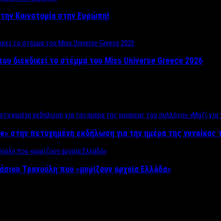
ο στην Καινοτομία στην Ευρώπη!
που διεκδικεί το στέμμα του Miss Universe Greece 2026
e» στην πετυχημένη εκδήλωση για την ημέρα της γυναίκας τ
άσιου Τρανούλη που «μυρίζουν αρχαία Ελλάδα»