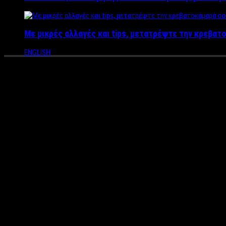
Με μικρές αλλαγές και tips, μετατρέψτε την κρεβατο
ENGLISH
Κοινωνικό μέρισμα μέχρι και 
1.300.000 νοικοκυριά – Ποιοι 
Tο κοινωνικό μέρισμα θα μοιράσει και φέτος για τρίτη χρονιά η
ανάλογα με τα μέλη της οικογένειας. Το κυβερνητικό επιτελείο
Το κοινωνικό μέρισμα εκτινάσσεται φέτος. Υπολογίζεται ότι το
Τα κριτήρια για το κοινωνικό μέρισμα
Όπως και πέρυσι, έτσι και φέτος μπαίνουν εισοδηματικά και πε
Όλα δείχνουν ότι τα ποσά θα διανεμηθούν κυρίως σε νέους, ανέρ
Το εισόδημα