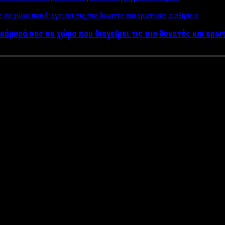
κάμαρά σας σε χώρο που διεγείρει τις πιο δυνατές και ερω
1.400 ευρώ δίνει η κυβέρνηση 
το δικαιούνται
 κυβέρνηση σαν… δώρο Χριστουγέννων. Υπολογίζεται ότι το ποσό π
 υπολογίζει ότι φέτος θα ωφεληθούν 1.300.000 νοικοκυριά.
 ποσό θα είναι σε ορισμένες περιπτώσεις θα είναι πολύ μεγαλύτε
ριουσιακά κριτήρια για να μπορέσει κάποιος να λάβει το κοινωνι
γους και μονογονεϊκές οικογένειες, αλλά και νοικοκυριά με πολύ