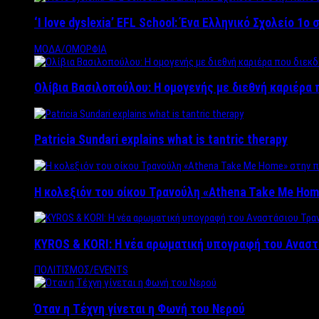
‘Ι love dyslexia’ EFL School: Ένα Ελληνικό Σχολείo 1
ΜΟΔΑ/ΟΜΟΡΦΙΑ
Ολίβια Βασιλοπούλου: Η ομογενής με διεθνή καριέρα 
Patricia Sundari explains what is tantric therapy
Η κολεξιόν του οίκου Τρανούλη «Athena Take Me Hom
KYROS & KORI: Η νέα αρωματική υπογραφή του Αναστ
ΠΟΛΙΤΙΣΜΟΣ/EVENTS
Όταν η Τέχνη γίνεται η Φωνή του Νερού