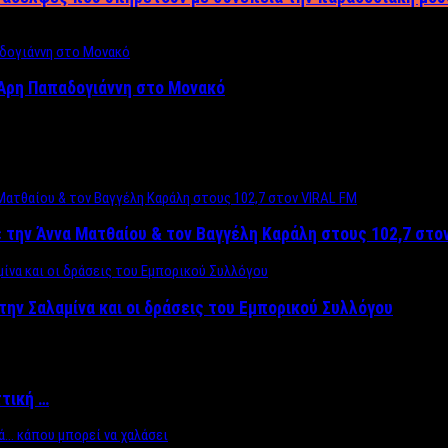
Άρη Παπαδογιάννη στο Μονακό
 την Άννα Ματθαίου & τον Βαγγέλη Καράλη στους 102,7 στο
την Σαλαμίνα και οι δράσεις του Εμπορικού Συλλόγου
ττική …