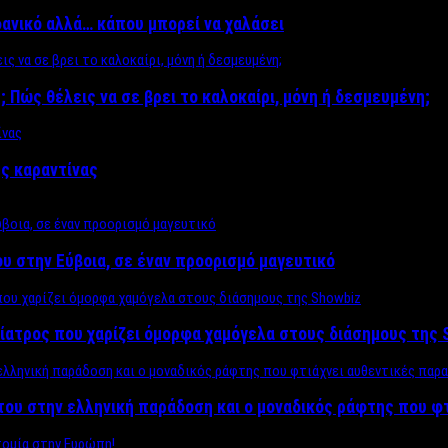
δανικό αλλά… κάπου μπορεί να χαλάσει
; Πώς θέλεις να σε βρει το καλοκαίρι, μόνη ή δεσμευμένη;
ης καραντίνας
υ στην Εύβοια, σε έναν προορισμό μαγευτικό
ίατρος που χαρίζει όμορφα χαμόγελα στους διάσημους της 
του στην ελληνική παράδοση και ο μοναδικός ράφτης που φ