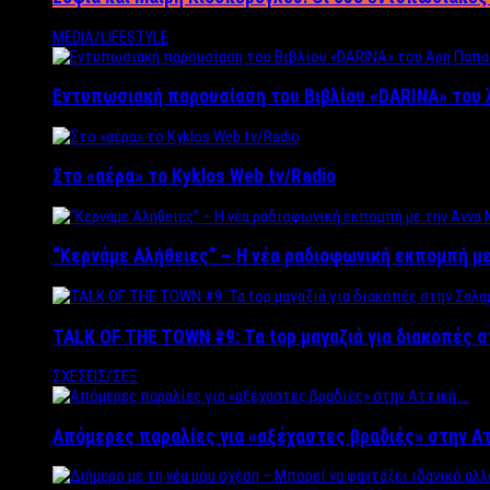
MEDIA/LIFESTYLE
Εντυπωσιακή παρουσίαση του Βιβλίου «DARINA» του 
Στο «αέρα» το Kyklos Web tv/Radio
“Kερνάμε Αλήθειες” – Η νέα ραδιοφωνική εκπομπή με
TALK OF THE TOWN #9: Τα top μαγαζιά για διακοπές σ
ΣΧΕΣΕΙΣ/ΣΕΞ
Απόμερες παραλίες για «αξέχαστες βραδιές» στην Α