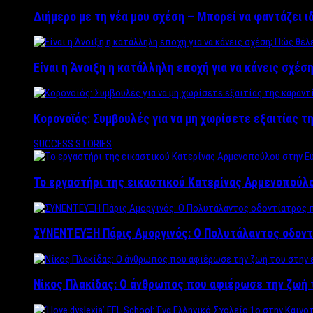
Διήμερο με τη νέα μου σχέση – Μπορεί να φαντάζει ι
Είναι η Άνοιξη η κατάλληλη εποχή για να κάνεις σχέση
Κορονοϊός: Συμβουλές για να μη χωρίσετε εξαιτίας τ
SUCCESS STORIES
Το εργαστήρι της εικαστικού Κατερίνας Αρμενοπούλο
ΣΥΝΕΝΤΕΥΞΗ Πάρις Αμοργινός: O Πολυτάλαντος οδοντ
Νίκος Πλακίδας: O άνθρωπος που αφιέρωσε την ζωή 