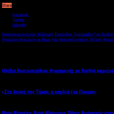
Share
Facebook
Twitter
LinkedIn
Προηγούμενο
Ο γιος διάσημης Ελληνίδας “εγκέφαλος” σε διεθνέ
Επόμενο
«Απειλεί» με θέμα που θα συγκλονίσει ο Πέτρος Κουσο
Σχετικά άρθρα
Ολίβια Βασιλοπούλου: Η ομογενής με διεθνή καριέρα
«Στο λευκό της Τήνου, η καρδιά του Πύργου»
Μιμή Ντενίση, Βάνα Μπάρμπα, Πάρις Αμοργινός στη