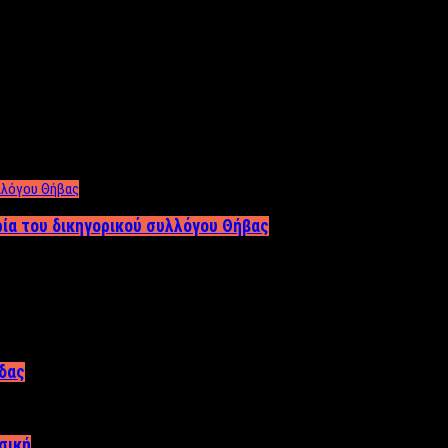
ρία του δικηγορικού συλλόγου Θήβας
άδας
σική