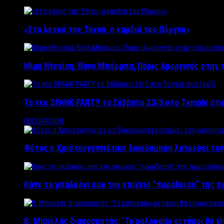
«Στο λευκό της Τήνου, η καρδιά του Πύργου»
Μιμή Ντενίση, Βάνα Μπάρμπα, Πάρις Αμοργινός στην
Το νέο SPANK PARTY το Σάββατο 23/5 στο Temple στο
DECORATION
Φέτος η Χριστουγεννιάτικη διακόσμηση λατρεύει το
Κάνε το μπαλκόνι σου τον επίγειο “παράδεισο” της 
Β. Μπουλάς διακοσμητής: ‘Το καλοκαίρι οι γάμοι θα γ