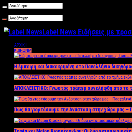
Παρασκευή , 07/08/2026
Label News Ειδήσεις με προ
ΑΡΧΙΚΗ
ΚΟΙΝΩΝΙΑ
Η έμπειρη και διακεκριμένη στο Πανελλήνιο δικηγόρ
ΑΠΟΚΛΕΙΣΤΙΚΟ: Γνωστός τράπερ συνελήφθη από το τ
Πώς θα γιορτάσουμε την Ανάσταση στην χώρα μας – Π
Σοφία και Μαίρη Κιοσκέρογλου: Οι δύο εντυπωσιακέ