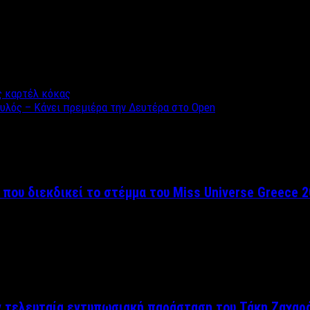
ς καρτέλ κόκας
υλός – Κάνει πρεμιέρα την Δευτέρα στο Οpen
 που διεκδικεί το στέμμα του Miss Universe Greece 
ν τελευταία εντυπωσιακή παράσταση του Τάκη Ζαχαρ