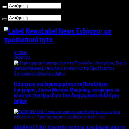
Πέμπτη , 06/08/2026
Label News Ειδήσεις με
προσωπικότητα
ΑΡΧΙΚΗ
ΚΟΙΝΩΝΙΑ
Η έμπειρη και διακεκριμένη στο Πανελλήνιο
δικηγόρος, Σωσώ Μαναρά Μαυράκη, υποψήφια εκ
νέου για την Προεδρία του δικηγορικού συλλόγου
Θήβας
ΑΠΟΚΛΕΙΣΤΙΚΟ: Γνωστός τράπερ συνελήφθη από το