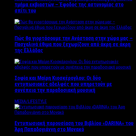
τμήμα εκβιαστών – Έφοδος της αστυνομίας στο
σπίτι του
Πώς θα γιορτάσουμε την Ανάσταση στην χώρα μας –
Πασχαλινά έθιμα που ξεχωρίζουν από άκρη σε άκρη
της Ελλάδας
Σοφία και Μαίρη Κιοσκέρογλου: Οι δύο
εντυπωσιακές αδελφές που υπηρετούν με
συνέπεια την παραδοσιακή μουσική
MEDIA/LIFESTYLE
Εντυπωσιακή παρουσίαση του Βιβλίου «DARINA» του
Άρη Παπαδογιάννη στο Μονακό