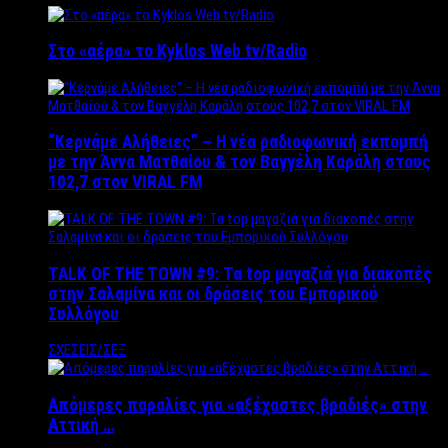
Στο «αέρα» το Kyklos Web tv/Radio
“Kερνάμε Αλήθειες” – Η νέα ραδιοφωνική εκπομπή
με την Άννα Ματθαίου & τον Βαγγέλη Καράλη στους
102,7 στον VIRAL FM
TALK OF THE TOWN #9: Τα top μαγαζιά για διακοπές
στην Σαλαμίνα και οι δράσεις του Εμπορικού
Συλλόγου
ΣΧΕΣΕΙΣ/ΣΕΞ
Απόμερες παραλίες για «αξέχαστες βραδιές» στην
Αττική …