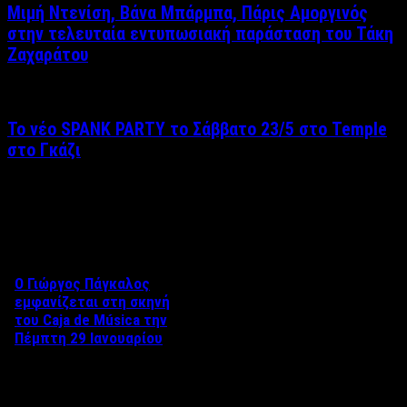
Μιμή Ντενίση, Βάνα Μπάρμπα, Πάρις Αμοργινός
στην τελευταία εντυπωσιακή παράσταση του Τάκη
Ζαχαράτου
Το νέο SPANK PARTY το Σάββατο 23/5 στο Temple
στο Γκάζι
Δείτε επίσης
Ο Γιώργος Πάγκαλος
εμφανίζεται στη σκηνή
του Caja de Música την
Πέμπτη 29 Ιανουαρίου
Ο Γιώργος Πάγκαλος
εμφανίζεται στη σκηνή του
Caja de Música την Πέμπτη 29