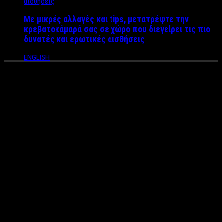
Με μικρές αλλαγές και tips, μετατρέψτε την
κρεβατοκάμαρά σας σε χώρο που διεγείρει τις πιο
δυνατές και ερωτικές αισθήσεις
ENGLISH
Κρίσιμη η κατάσταση της
υγείας του γνωστού Dj Νίκου
Διαμαντόπουλου – Μεγάλο
Πάρτι Οικονομικής Ενίσχυσης
για να χειρουργηθεί στο
εξωτερικό με όλους τους
Έλληνες dj’s στο πλευρό του