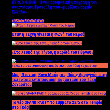
KYROS & KORI: Η νέα αρωματική υπογραφή του
Αναστάσιου Τρανούλη που «μυρίζουν αρχαία
Ελλάδα»
ΠΟΛΙΤΙΣΜΟΣ/EVENTS
Όταν η Τέχνη γίνεται η Φωνή του Νερού
«Στο λευκό της Τήνου, η καρδιά του Πύργου»
Μιμή Ντενίση, Βάνα Μπάρμπα, Πάρις Αμοργινός στην
τελευταία εντυπωσιακή παράσταση του Τάκη
Ζαχαράτου
Το νέο SPANK PARTY το Σάββατο 23/5 στο Temple
στο Γκάζι