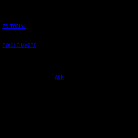
Ιανουαρίου, σε …
EDITORIAL
ΠΟΙΟΙ ΕΙΜΑΣΤΕ
Email : info@labelnews.gr
Τηλέφωνο : 6998712903
(Βαγγέλης Καράλης - Αρχισυντάκτης)
Designed & Developed by
ASK
© Copyright 2026, LabelNews - All Rights Reserved