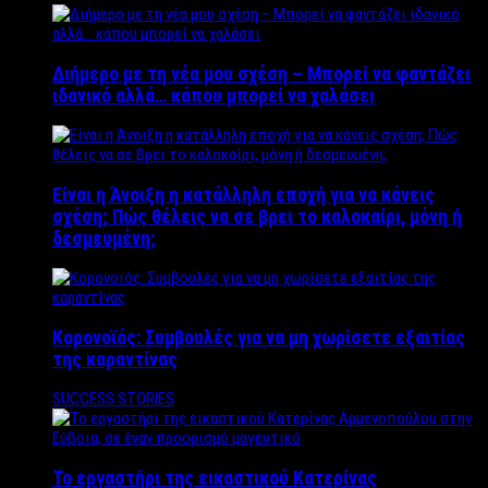
Διήμερο με τη νέα μου σχέση – Μπορεί να φαντάζει
ιδανικό αλλά… κάπου μπορεί να χαλάσει
Είναι η Άνοιξη η κατάλληλη εποχή για να κάνεις
σχέση; Πώς θέλεις να σε βρει το καλοκαίρι, μόνη ή
δεσμευμένη;
Κορονοϊός: Συμβουλές για να μη χωρίσετε εξαιτίας
της καραντίνας
SUCCESS STORIES
Το εργαστήρι της εικαστικού Κατερίνας