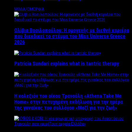
ΜΟΔΑ/ΟΜΟΡΦΙΑ
Ολίβια Βασιλοπούλου: Η ομογενής με διεθνή καριέρα
που διεκδικεί το στέμμα του Miss Universe Greece
2026
Patricia Sundari explains what is tantric therapy
Η κολεξιόν του οίκου Τρανούλη «Athena Take Me
Home» στην πετυχημένη εκδήλωση για την ημέρα
της γυναίκας του συλλόγου «Μαζί για την ζωή»