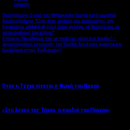
LinkedIn
Προηγούμενο
Ο γιος του Μπάρκουλη ξεσπά κατά γνωστού
δημοσιογράφου: “Είναι ένας ανίδεος και αγράμματος, μην
ξανακούσω μ@λ@κι@ γιατί ξέρω να λύνω τα θέματά μου με
μπακαλιάρους σαν εσένα!”
Επόμενο
“Νοιώθουμε σαν μετανάστες μέσα στο Κανάλι” –
Δημοσιογράφοι εκπομπής του Epsilon δεν έχουν γραφεία και
δουλεύουν στους διαδρόμους!
Σχετικά άρθρα
Όταν η Τέχνη γίνεται η Φωνή του Νερού
«Στο λευκό της Τήνου, η καρδιά του Πύργου»