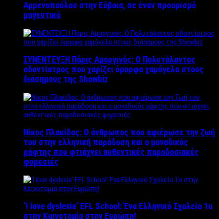
Αρμενοπούλου στην Εύβοια, σε έναν προορισμό
μαγευτικό
ΣΥΝΕΝΤΕΥΞΗ Πάρις Αμοργινός: O Πολυτάλαντος
οδοντίατρος που χαρίζει όμορφα χαμόγελα στους
διάσημους της Showbiz
Νίκος Πλακίδας: O άνθρωπος που αφιέρωσε την ζωή
του στην ελληνική παράδοση και ο μοναδικός
ράφτης που φτιάχνει αυθεντικές παραδοσιακές
φορεσιές
‘Ι love dyslexia’ EFL School: Ένα Ελληνικό Σχολείo 1ο
στην Καινοτομία στην Ευρώπη!