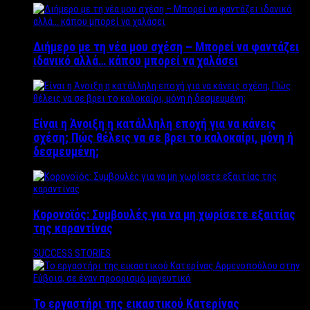
Διήμερο με τη νέα μου σχέση – Μπορεί να φαντάζει
ιδανικό αλλά… κάπου μπορεί να χαλάσει
Είναι η Άνοιξη η κατάλληλη εποχή για να κάνεις
σχέση; Πώς θέλεις να σε βρει το καλοκαίρι, μόνη ή
δεσμευμένη;
Κορονοϊός: Συμβουλές για να μη χωρίσετε εξαιτίας
της καραντίνας
SUCCESS STORIES
Το εργαστήρι της εικαστικού Κατερίνας