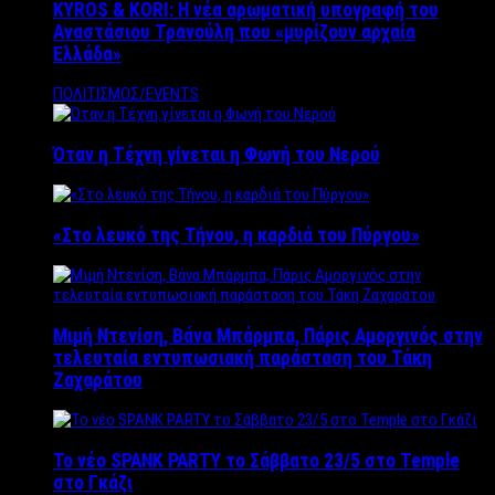
KYROS & KORI: Η νέα αρωματική υπογραφή του
Αναστάσιου Τρανούλη που «μυρίζουν αρχαία
Ελλάδα»
ΠΟΛΙΤΙΣΜΟΣ/EVENTS
Όταν η Τέχνη γίνεται η Φωνή του Νερού
«Στο λευκό της Τήνου, η καρδιά του Πύργου»
Μιμή Ντενίση, Βάνα Μπάρμπα, Πάρις Αμοργινός στην
τελευταία εντυπωσιακή παράσταση του Τάκη
Ζαχαράτου
Το νέο SPANK PARTY το Σάββατο 23/5 στο Temple
στο Γκάζι