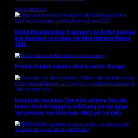
ΜΟΔΑ/ΟΜΟΡΦΙΑ
Ολίβια Βασιλοπούλου: Η ομογενής με διεθνή καριέρα
που διεκδικεί το στέμμα του Miss Universe Greece
2026
Patricia Sundari explains what is tantric therapy
Η κολεξιόν του οίκου Τρανούλη «Athena Take Me
Home» στην πετυχημένη εκδήλωση για την ημέρα
της γυναίκας του συλλόγου «Μαζί για την ζωή»