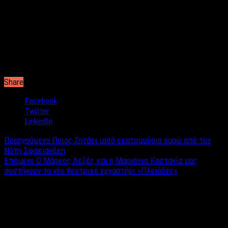
καταναλωτών, με αποτέλεσμα να μπει λουκέτο.
H Victoria’s Secret έχει σαν σχέδιο μέσα στο 2019 να κλείσει
περισσότερα από 50 καταστήματα παγκοσμίως. Δείτε την
εικόνα από το κλείσιμο του καταστήματος.
Share
Facebook
Twitter
LinkedIn
Προηγούμενο
Ποιος ζητάει μισό εκατομμύριο ευρώ από τον
Νότη Σφακιανάκη
Επόμενο
Ο Μάρκος Λεζές και η Μαριάννα Καστανία μας
συστήνουν το νέο θεατρικό εργαστήρι «Πλειάδες»
Σχετικά άρθρα