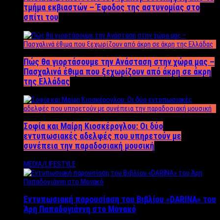
τμήμα εκβιαστών – Έφοδος της αστυνομίας στο
σπίτι του
Πώς θα γιορτάσουμε την Ανάσταση στην χώρα μας –
Πασχαλινά έθιμα που ξεχωρίζουν από άκρη σε άκρη
της Ελλάδας
Σοφία και Μαίρη Κιοσκέρογλου: Οι δύο
εντυπωσιακές αδελφές που υπηρετούν με
συνέπεια την παραδοσιακή μουσική
MEDIA/LIFESTYLE
Εντυπωσιακή παρουσίαση του Βιβλίου «DARINA» του
Άρη Παπαδογιάννη στο Μονακό