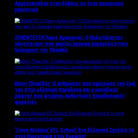
Αρμενοπούλου στην Εύβοια, σε έναν προορισμό
μαγευτικό
ΣΥΝΕΝΤΕΥΞΗ Πάρις Αμοργινός: O Πολυτάλαντος
οδοντίατρος που χαρίζει όμορφα χαμόγελα στους
διάσημους της Showbiz
Νίκος Πλακίδας: O άνθρωπος που αφιέρωσε την ζωή
του στην ελληνική παράδοση και ο μοναδικός
ράφτης που φτιάχνει αυθεντικές παραδοσιακές
φορεσιές
‘Ι love dyslexia’ EFL School: Ένα Ελληνικό Σχολείo 1ο
στην Καινοτομία στην Ευρώπη!