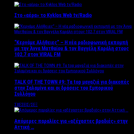
Στο «αέρα» το Kyklos Web tv/Radio
“Kερνάμε Αλήθειες” – Η νέα ραδιοφωνική εκπομπή
με την Άννα Ματθαίου & τον Βαγγέλη Καράλη στους
102,7 στον VIRAL FM
TALK OF THE TOWN #9: Τα top μαγαζιά για διακοπές
στην Σαλαμίνα και οι δράσεις του Εμπορικού
Συλλόγου
ΣΧΕΣΕΙΣ/ΣΕΞ
Απόμερες παραλίες για «αξέχαστες βραδιές» στην
Αττική …