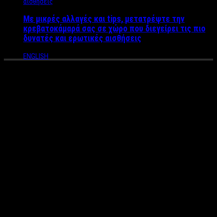
Με μικρές αλλαγές και tips, μετατρέψτε την
κρεβατοκάμαρά σας σε χώρο που διεγείρει τις πιο
δυνατές και ερωτικές αισθήσεις
ENGLISH
Λουκέτο στο μαγαζί της
Victoria’s Secret στην
Μύκονο!
Οι άγγελοι της Victoria’s Secret εγκαταλείπουν την Μύκονο,
καθώς κλείνει το κατάστημα της γνωστής εταιρείας στο νησί
των Ανέμων.
Το άνοιγμα του καταστήματος το 2015 αποτέλεσε το γεγονός
του καλοκαιριού για την Μύκονο, ωστόσο τέσσερα χρόνια
αργότερα φαίνεται πως τα προϊόντα της “αγγελικής” εταιρείας
δεν ανταποκρίθηκαν στις προσδοκίες και τις ανάγκες των