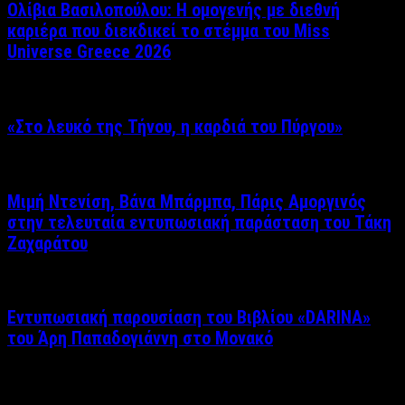
Ολίβια Βασιλοπούλου: Η ομογενής με διεθνή
καριέρα που διεκδικεί το στέμμα του Miss
Universe Greece 2026
«Στο λευκό της Τήνου, η καρδιά του Πύργου»
Μιμή Ντενίση, Βάνα Μπάρμπα, Πάρις Αμοργινός
στην τελευταία εντυπωσιακή παράσταση του Τάκη
Ζαχαράτου
Εντυπωσιακή παρουσίαση του Βιβλίου «DARINA»
του Άρη Παπαδογιάννη στο Μονακό
Δείτε επίσης