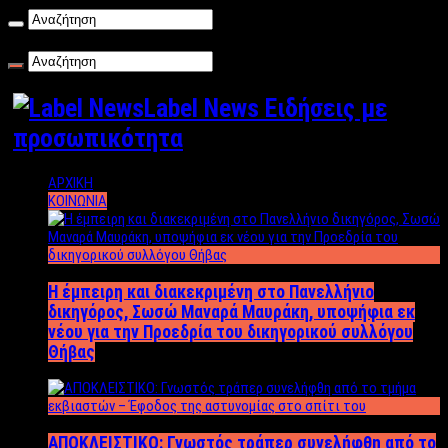
Παρασκευή , 07/08/2026
Label News Ειδήσεις με
προσωπικότητα
ΑΡΧΙΚΗ
ΚΟΙΝΩΝΙΑ
Η έμπειρη και διακεκριμένη στο Πανελλήνιο
δικηγόρος, Σωσώ Μαναρά Μαυράκη, υποψήφια εκ
νέου για την Προεδρία του δικηγορικού συλλόγου
Θήβας
ΑΠΟΚΛΕΙΣΤΙΚΟ: Γνωστός τράπερ συνελήφθη από το