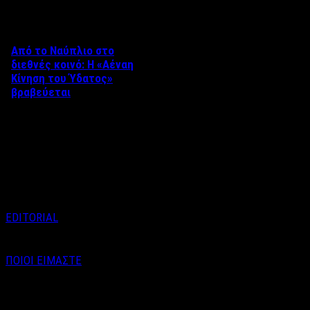
Από το Ναύπλιο στο
διεθνές κοινό: Η «Αέναη
Κίνηση του Ύδατος»
βραβεύεται
Στο πλαίσιο του 8ου Διεθνούς
Φεστιβάλ Κινηματογράφου
Ναυπλίου «ΓΕΦΥΡΕΣ», το
ντοκιμαντέρ «Η Αέναη Κίνηση
του …
EDITORIAL
ΠΟΙΟΙ ΕΙΜΑΣΤΕ
Email : info@labelnews.gr
Τηλέφωνο : 6998712903