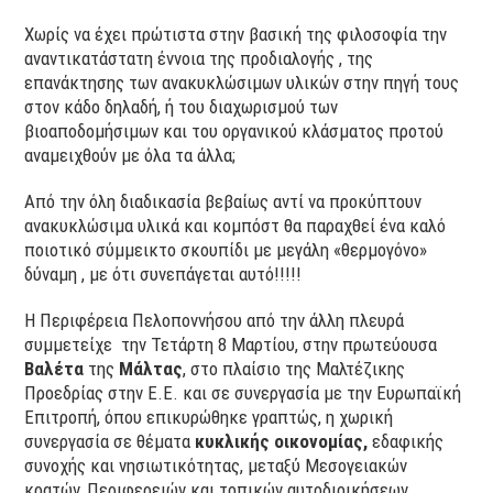
Χωρίς να έχει πρώτιστα στην βασική της φιλοσοφία την
αναντικατάστατη έννοια της προδιαλογής , της
επανάκτησης των ανακυκλώσιμων υλικών στην πηγή τους
στον κάδο δηλαδή, ή του διαχωρισμού των
βιοαποδομήσιμων και του οργανικού κλάσματος προτού
αναμειχθούν με όλα τα άλλα;
Από την όλη διαδικασία βεβαίως αντί να προκύπτουν
ανακυκλώσιμα υλικά και κομπόστ θα παραχθεί ένα καλό
ποιοτικό σύμμεικτο σκουπίδι με μεγάλη «θερμογόνο»
δύναμη , με ότι συνεπάγεται αυτό!!!!!
Η Περιφέρεια Πελοποννήσου από την άλλη πλευρά
συμμετείχε την Τετάρτη 8 Μαρτίου, στην πρωτεύουσα
Βαλέτα
της
Μάλτας
, στο πλαίσιο της Μαλτέζικης
Προεδρίας στην Ε.Ε. και σε συνεργασία με την Ευρωπαϊκή
Επιτροπή, όπου επικυρώθηκε γραπτώς, η χωρική
συνεργασία σε θέματα
κυκλικής οικονομίας,
εδαφικής
συνοχής και νησιωτικότητας, μεταξύ Μεσογειακών
κρατών, Περιφερειών και τοπικών αυτοδιοικήσεων.