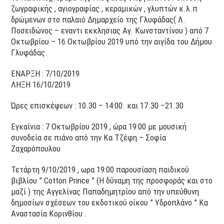
ζωγραφικής , αγιογραφίας , κεραμικών , γλυπτών κ.λ.π
δρώμενων στο παλαιό Δημαρχείο της Γλυφάδας( Λ.
Ποσειδώνος – εναντι εκκλησιας Αγ. Κωνσταντίνου ) από 7
Οκτωβρίου – 16 Οκτωβρίου 2019 υπό την αιγίδα του Δήμου
Γλυφάδας.
ΕΝΑΡΞΗ : 7/10/2019
ΛΗΞΗ 16/10/2019
Ώρες επισκέψεων : 10.30 – 14:00. και 17.30 –21.30
Εγκαίνια : 7 Οκτωβρίου 2019 , ώρα 19:00 με μουσική
συνοδεία σε πιάνο από την Κα Τζέφη – Σοφία
Ζαχαρόπουλου
Τετάρτη 9/10/2019 , ωρα 19:00 παρουσίαση παιδικού
βιβλίου ” Cotton Prince ” (Η δύναμη της προσφοράς και στο
μαζί ) της Αγγελίνας Παπαδημητρίου από την υπεύθυνη
δημοσίων σχέσεων του εκδοτικού οίκου ” Υδροπλάνο ” Κα
Αναστασία Κορινθίου .