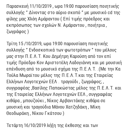
Παρασκευή 11/10/2019 , ωρα 19:00 παρουσίαση ποιητικής
συλλογής ” Δίνοντας στο αύριο σκοπό ” με μουσικό cd της
φίλης μας Χλόη Αμάραντου ( Επί τιμής πρόεδρος και
εκπρόσωπος των σχολών Ν. Αμάραντου , ποιήτρια ,
ζωγράφος )
Τρίτη 15 /10/2019, ωρα 19:00 παρουσίαση ποιητικής
συλλογής ” Ενδοσκοπικά των φωτοτρόπων ” του μέλους
μας στην Π.Ε.Λ.Τ. Κου Δημήτρη Καρούση από τον επί
τιμής Πρόεδρο Κον Αριστοτέλη Λαδογιάννη και με μουσική
επένδυση από το μουσικό σχήμα της Π.Ε.Λ.Τ. .(Με την Κα
Τούλα Μωραϊτου μέλος της Π.Ε.Λ.Τ.και της Εταιρείας
Ελλήνων Λογοτεχνών ΕΕΛ . τραγούδι , ζωγράφος; ,
συγγραφέας ,Βασίλης Παπακώστας μέλος της Π.Ε.Λ.Τ. και
της Εταιρείας Ελλήνων Λογοτεχνών ΕΕΛ , συγγραφέας
κιθάρα , μπουζούκι , Νίκος Αρβανιτάκης κιθάρα σε
μουσική και τραγούδια Μάνου Χατζηδάκη , Μίκη
Θεοδωράκη , Νίκου Γκάτσου )
Τετάρτη 16/10/2019 λήξη της έκθεσης και των