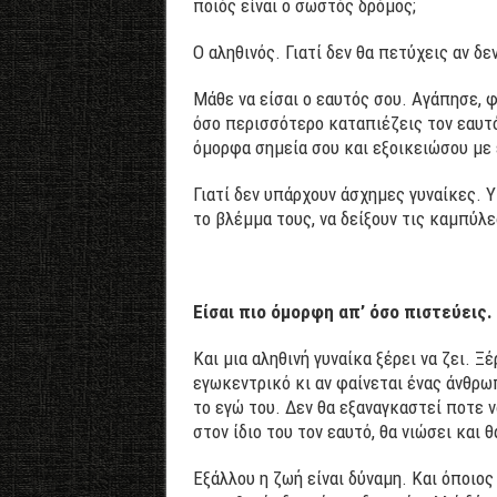
ποιός είναι ο σωστός δρόμος;
Ο αληθινός. Γιατί δεν θα πετύχεις αν δεν
Μάθε να είσαι ο εαυτός σου. Αγάπησε, 
όσο περισσότερο καταπιέζεις τον εαυτ
όμορφα σημεία σου και εξοικειώσου με 
Γιατί δεν υπάρχουν άσχημες γυναίκες. 
το βλέμμα τους, να δείξουν τις καμπύλε
Είσαι πιο όμορφη απ’ όσο πιστεύεις. 
Και μια αληθινή γυναίκα ξέρει να ζει. Ξέ
εγωκεντρικό κι αν φαίνεται ένας άνθρωπ
το εγώ του. Δεν θα εξαναγκαστεί ποτε ν
στον ίδιο του τον εαυτό, θα νιώσει και θ
Εξάλλου η ζωή είναι δύναμη. Και όποιος