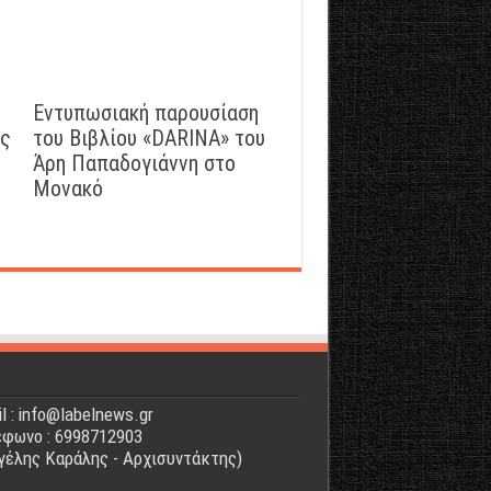
Εντυπωσιακή παρουσίαση
ός
του Βιβλίου «DARINA» του
Άρη Παπαδογιάννη στο
Μονακό
l : info@labelnews.gr
φωνο : 6998712903
γέλης Καράλης - Αρχισυντάκτης)