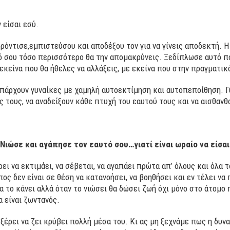
 είσαι εσύ.
φρόντισε,εμπιστεύσου και αποδέξου τον για να γίνεις αποδεκτή. 
ό σου τόσο περισσότερο θα την απομακρύνεις. Ξεδίπλωσε αυτό πο
εκείνα που θα ήθελες να αλλάξεις, με εκείνα που στην πραγματικ
Υπάρχουν γυναίκες με χαμηλή αυτοεκτίμηση και αυτοπεποίθηση. 
ς τους, να αναδείξουν κάθε πτυχή του εαυτού τους και να αισθανθ
Νιώσε και αγάπησε τον εαυτό σου…γιατί είναι ωραίο να είσαι 
ρει να εκτιμάει, να σέβεται, να αγαπάει πρώτα απ’ όλους και όλα τ
ος δεν είναι σε θέση να κατανοήσει, να βοηθήσει και εν τέλει να
α το κάνει αλλά όταν το νιώσει θα δώσει ζωή όχι μόνο στο άτομο 
α είναι ζωντανός.
 ξέρει να ζει κρύβει πολλή μέσα του. Κι ας μη ξεχνάμε πως η δυν