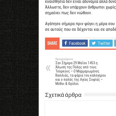
ευαισθησία δεν είναι αδυναμία αλλά δύν
Άλλωστε, δεν υπάρχουν άνθρωποι χωρίς 
σημαίνει πως δεν νιώθουν.
Αγάπησε σήμερα πριν φύγει η μέρα σου 
σε αυτούς που σε δέχονται και σε αποδ
Facebook
Twitter
Share
Προηγούμενο
Σαν Σήμερα 29 Μαΐου 1453 η
Άλωση της Πόλης από τους
Τούρκους – Ο Μαρμαρωμένος
Βασιλιάς, τα ψάρια του καλόγερου
και ο παπάς της Αγίας Σοφίας –
Μύθοι & Θρύλοι
Σχετικά άρθρα