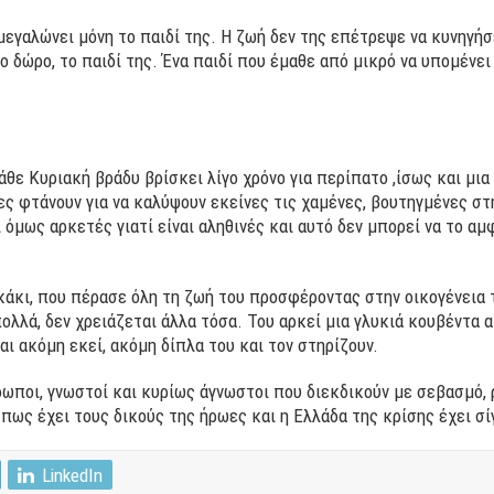
εγαλώνει μόνη το παιδί της. Η ζωή δεν της επέτρεψε να κυνηγήσε
ο δώρο, το παιδί της. Ένα παιδί που έμαθε από μικρό να υπομένει
κάθε Κυριακή βράδυ βρίσκει λίγο χρόνο για περίπατο ,ίσως και μια
ες φτάνουν για να καλύψουν εκείνες τις χαμένες, βουτηγμένες στ
ι όμως αρκετές γιατί είναι αληθινές και αυτό δεν μπορεί να το αμ
γκάκι, που πέρασε όλη τη ζωή του προσφέροντας στην οικογένεια 
ολλά, δεν χρειάζεται άλλα τόσα. Του αρκεί μια γλυκιά κουβέντα 
ναι ακόμη εκεί, ακόμη δίπλα του και τον στηρίζουν.
νθρωποι, γνωστοί και κυρίως άγνωστοι που διεκδικούν με σεβασμό,
πως έχει τους δικούς της ήρωες και η Ελλάδα της κρίσης έχει σί
LinkedIn