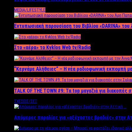
MEDIA/LIFESTYLE
Εντυπωσιακή παρουσίαση του Βιβλίου «DARINA» του 
Στο «αέρα» το Kyklos Web tv/Radio
“Kερνάμε Αλήθειες” – Η νέα ραδιοφωνική εκπομπή με
TALK OF THE TOWN #9: Τα top μαγαζιά για διακοπές σ
ΣΧΕΣΕΙΣ/ΣΕΞ
Απόμερες παραλίες για «αξέχαστες βραδιές» στην Α