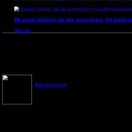
Με μικρές αλλαγές και tips, μετατρέψτε την κρεβατο
ENGLISH
Νέος, ωραίος, ταλαντούχος. Ο
πασαρέλες, αποκαλύπτεται σ
Ήρια Καρποδίνη
Συνέντευξη
: Ήρια Καρποδίνη
Αν δίπλα στο «νέος και ωραίος» βάζαμε και τη λέξη «ταλαντούχ
συμμετάσχει ως σήμερα σε μια σειρά μεγάλων θεατρικών παραστ
LableNews.gr καταλήγοντας στο ότι η επιτυχία του ηθοποιού δεν