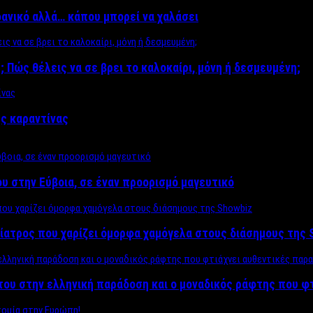
δανικό αλλά… κάπου μπορεί να χαλάσει
; Πώς θέλεις να σε βρει το καλοκαίρι, μόνη ή δεσμευμένη;
ης καραντίνας
υ στην Εύβοια, σε έναν προορισμό μαγευτικό
ίατρος που χαρίζει όμορφα χαμόγελα στους διάσημους της 
του στην ελληνική παράδοση και ο μοναδικός ράφτης που φ