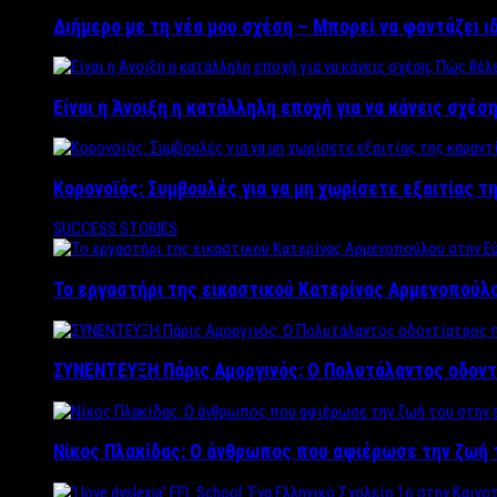
Διήμερο με τη νέα μου σχέση – Μπορεί να φαντάζει ι
Είναι η Άνοιξη η κατάλληλη εποχή για να κάνεις σχέση
Κορονοϊός: Συμβουλές για να μη χωρίσετε εξαιτίας τ
SUCCESS STORIES
Το εργαστήρι της εικαστικού Κατερίνας Αρμενοπούλο
ΣΥΝΕΝΤΕΥΞΗ Πάρις Αμοργινός: O Πολυτάλαντος οδοντ
Νίκος Πλακίδας: O άνθρωπος που αφιέρωσε την ζωή 