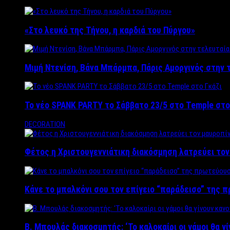
«Στο λευκό της Τήνου, η καρδιά του Πύργου»
Μιμή Ντενίση, Βάνα Μπάρμπα, Πάρις Αμοργινός στην
Το νέο SPANK PARTY το Σάββατο 23/5 στο Temple στο
DECORATION
Φέτος η Χριστουγεννιάτικη διακόσμηση λατρεύει το
Κάνε το μπαλκόνι σου τον επίγειο “παράδεισο” της 
Β. Μπουλάς διακοσμητής: ‘Το καλοκαίρι οι γάμοι θα γ