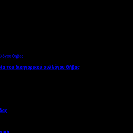
ρία του δικηγορικού συλλόγου Θήβας
άδας
σική