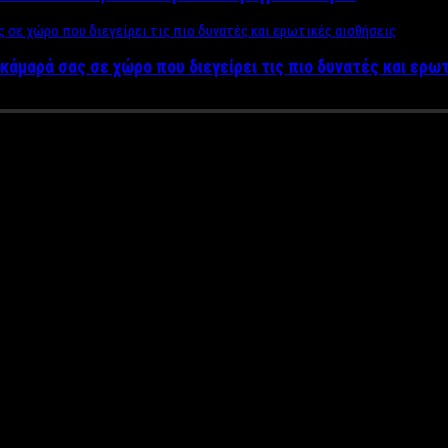
κάμαρά σας σε χώρο που διεγείρει τις πιο δυνατές και ερω
 Αρτέμης Γαβριλούκ που πρωταγ
το LABEL NEWS
ος» θα εννοούσαμε αυτόματα τον
Αρτέμη Γαβριλούκ
. Η υποκριτικ
άσεων, ενώ παράλληλα να έχει και σημαντικές συνεργασίες στο 
 είναι εύκολο να οριστεί, ωστόσο η πειθαρχία και η όρεξη για σκ