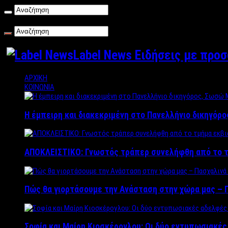
Πέμπτη , 06/08/2026
Label News Ειδήσεις με προ
ΑΡΧΙΚΗ
ΚΟΙΝΩΝΙΑ
Η έμπειρη και διακεκριμένη στο Πανελλήνιο δικηγόρ
ΑΠΟΚΛΕΙΣΤΙΚΟ: Γνωστός τράπερ συνελήφθη από το τ
Πώς θα γιορτάσουμε την Ανάσταση στην χώρα μας – Π
Σοφία και Μαίρη Κιοσκέρογλου: Οι δύο εντυπωσιακέ