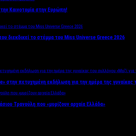
ο στην Καινοτομία στην Ευρώπη!
που διεκδικεί το στέμμα του Miss Universe Greece 2026
e» στην πετυχημένη εκδήλωση για την ημέρα της γυναίκας τ
άσιου Τρανούλη που «μυρίζουν αρχαία Ελλάδα»