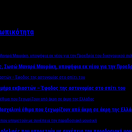
σωπικότητα
ος, Σωσώ Μαναρά Μαυράκη, υποψήφια εκ νέου για την Προεδ
μήμα εκβιαστών – Έφοδος της αστυνομίας στο σπίτι του
ασχαλινά έθιμα που ξεχωρίζουν από άκρη σε άκρη της Ελλ
ς αδελφές που υπηρετούν με συνέπεια την παραδοσιακή μου