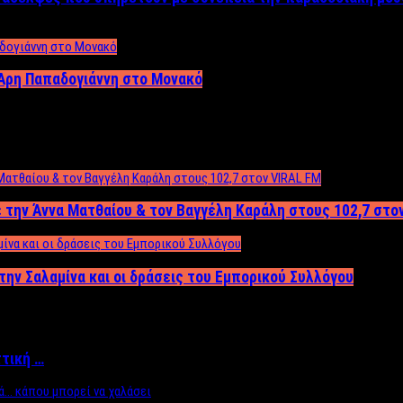
Άρη Παπαδογιάννη στο Μονακό
 την Άννα Ματθαίου & τον Βαγγέλη Καράλη στους 102,7 στο
την Σαλαμίνα και οι δράσεις του Εμπορικού Συλλόγου
ττική …