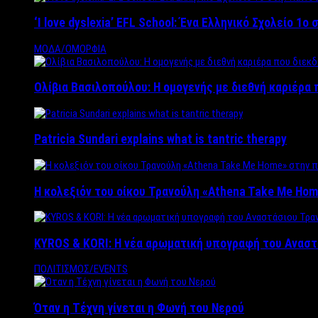
‘Ι love dyslexia’ EFL School: Ένα Ελληνικό Σχολείo 1
ΜΟΔΑ/ΟΜΟΡΦΙΑ
Ολίβια Βασιλοπούλου: Η ομογενής με διεθνή καριέρα 
Patricia Sundari explains what is tantric therapy
Η κολεξιόν του οίκου Τρανούλη «Athena Take Me Hom
KYROS & KORI: Η νέα αρωματική υπογραφή του Αναστ
ΠΟΛΙΤΙΣΜΟΣ/EVENTS
Όταν η Τέχνη γίνεται η Φωνή του Νερού