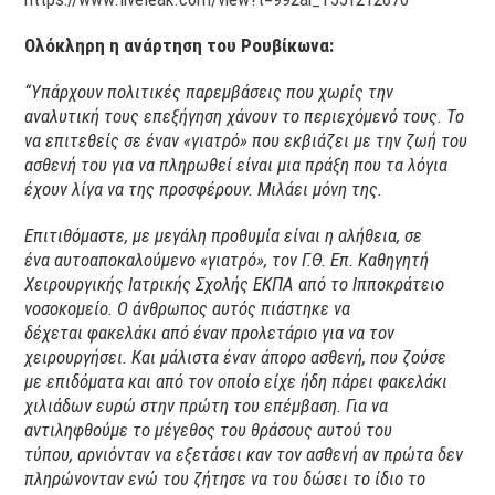
Ολόκληρη η ανάρτηση του Ρουβίκωνα:
“Υπάρχουν πολιτικές παρεμβάσεις που χωρίς την
αναλυτική τους επεξήγηση χάνουν το περιεχόμενό τους. Το
να επιτεθείς σε έναν «γιατρό» που εκβιάζει με την ζωή του
ασθενή του για να πληρωθεί είναι μια πράξη που τα λόγια
έχουν λίγα να της προσφέρουν. Μιλάει μόνη της.
Επιτιθόμαστε, με μεγάλη προθυμία είναι η αλήθεια, σε
ένα αυτοαποκαλούμενο «γιατρό», τον Γ.Θ. Επ. Καθηγητή
Χειρουργικής Ιατρικής Σχολής ΕΚΠΑ από το Ιπποκράτειο
νοσοκομείο. Ο άνθρωπος αυτός πιάστηκε να
δέχεται φακελάκι από έναν προλετάριο για να τον
χειρουργήσει. Και μάλιστα έναν άπορο ασθενή, που ζούσε
με επιδόματα και από τον οποίο είχε ήδη πάρει φακελάκι
χιλιάδων ευρώ στην πρώτη του επέμβαση. Για να
αντιληφθούμε το μέγεθος του θράσους αυτού του
τύπου, αρνιόνταν να εξετάσει καν τον ασθενή αν πρώτα δεν
πληρώνονταν ενώ του ζήτησε να του δώσει το ίδιο το