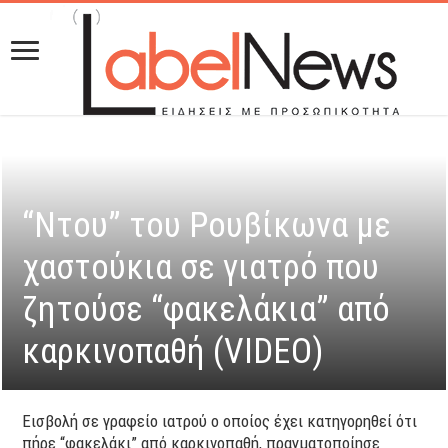
“Ντου” του Ρουβίκωνα με
χαστούκια σε γιατρό που
ζητούσε “φακελάκια” από
καρκινοπαθή (VIDEO)
Εισβολή σε γραφείο ιατρού ο οποίος έχει κατηγορηθεί ότι
πήρε “φακελάκι” από καρκινοπαθή, πραγματοποίησε