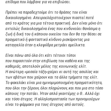
επίδομα που λάμβανε για να επιβιώσει.
Πρέπει να παραδεχτούμε ότι το θράσος του είναι
δικαιολογημένο. Απειροελάχιστοιέχουν πιαστεί ποτέ
από το κράτος για μια τέτοια πρακτική. Δεν είναι μόνο ότι
εντελώς δικαιολογημένα ένας που κινδυνεύει θανάσιμα η
ζωή ή δική του ή κάποιου οικείου του δεν θα την θέσει σε
πραγματικό ή φανταστικό κίνδυνο ρισκάροντας μια
καταγγελία όταν η κλεψύδρα μετράει αμείλικτα.
Είναι πάνω από όλα ότι κάτι τέτοιοι τύποι
που παρασιτούν στην επιβίωση του καθένα και της
καθεμιάς, αποτελούν μέλος της κοινωνικής ελίτ.
Η ανώτερη «μεσαία τάξη»χαίρει κι αυτή της ασυλίας και
των αβάτων που χαίρουν και τα άλλα τμήματα της ελίτ.
Το φακελάκι είναι μια ημινομιμοποιημένη πραγματικότητα,
που όλοι την ξέρουν, όλοι πληρώνουν, και που μια στο τόσο
κάποιος την πατάει. Ήταν απλά γκαντέμης ο Θ.. Αλλά όχι
και τόσο άτυχος. Η αλληλοπροστασία των προνομιούχων
είναι το φάρμακο για τους άτυχους από αυτούς.