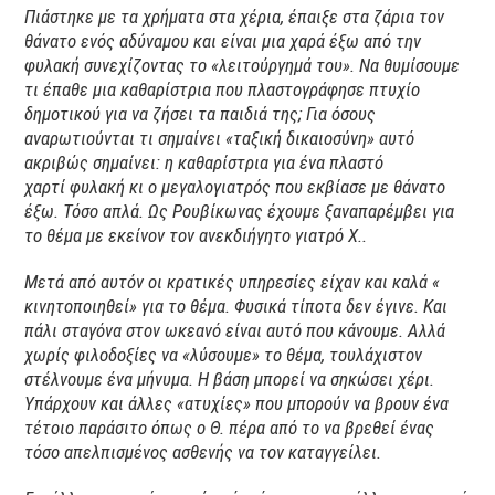
Πιάστηκε με τα χρήματα στα χέρια, έπαιξε στα ζάρια τον
θάνατο ενός αδύναμου και είναι μια χαρά έξω από την
φυλακή συνεχίζοντας το «λειτούργημά του». Να θυμίσουμε
τι έπαθε μια καθαρίστρια που πλαστογράφησε πτυχίο
δημοτικού για να ζήσει τα παιδιά της; Για όσους
αναρωτιούνται τι σημαίνει «ταξική δικαιοσύνη» αυτό
ακριβώς σημαίνει: η καθαρίστρια για ένα πλαστό
χαρτί φυλακή κι ο μεγαλογιατρός που εκβίασε με θάνατο
έξω. Τόσο απλά. Ως Ρουβίκωνας έχουμε ξαναπαρέμβει για
το θέμα με εκείνον τον ανεκδιήγητο γιατρό Χ..
Μετά από αυτόν οι κρατικές υπηρεσίες είχαν και καλά «
κινητοποιηθεί» για το θέμα. Φυσικά τίποτα δεν έγινε. Και
πάλι σταγόνα στον ωκεανό είναι αυτό που κάνουμε. Αλλά
χωρίς φιλοδοξίες να «λύσουμε» το θέμα, τουλάχιστον
στέλνουμε ένα μήνυμα. Η βάση μπορεί να σηκώσει χέρι.
Υπάρχουν και άλλες «ατυχίες» που μπορούν να βρουν ένα
τέτοιο παράσιτο όπως ο Θ. πέρα από το να βρεθεί ένας
τόσο απελπισμένος ασθενής να τον καταγγείλει.