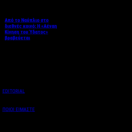
Από το Ναύπλιο στο
διεθνές κοινό: Η «Αέναη
Κίνηση του Ύδατος»
βραβεύεται
Στο πλαίσιο του 8ου Διεθνούς
Φεστιβάλ Κινηματογράφου
Ναυπλίου «ΓΕΦΥΡΕΣ», το
ντοκιμαντέρ «Η Αέναη Κίνηση
του …
EDITORIAL
ΠΟΙΟΙ ΕΙΜΑΣΤΕ
Email : info@labelnews.gr
Τηλέφωνο : 6998712903