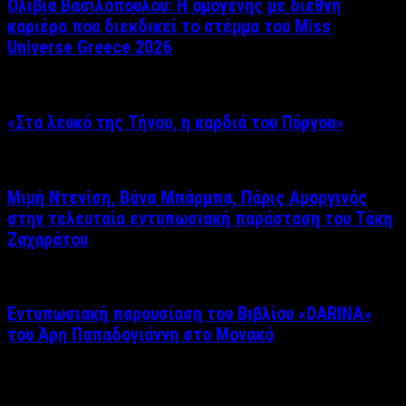
Ολίβια Βασιλοπούλου: Η ομογενής με διεθνή
καριέρα που διεκδικεί το στέμμα του Miss
Universe Greece 2026
«Στο λευκό της Τήνου, η καρδιά του Πύργου»
Μιμή Ντενίση, Βάνα Μπάρμπα, Πάρις Αμοργινός
στην τελευταία εντυπωσιακή παράσταση του Τάκη
Ζαχαράτου
Εντυπωσιακή παρουσίαση του Βιβλίου «DARINA»
του Άρη Παπαδογιάννη στο Μονακό
Δείτε επίσης