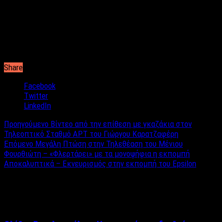
Share
Facebook
Twitter
LinkedIn
Προηγούμενο
Βίντεο από την επίθεση με γκαζάκια στον
Τηλεοπτικό Σταθμό ΑΡΤ του Γιώργου Καρατζαφέρη
Επόμενο
Μεγάλη Πτώση στην Τηλεθέαση του Μένιου
Φουρθιώτη – «Φλερτάρει» με τα μονοψήφια η εκπομπή
Αποκαλυπτικά – Εκνευρισμός στην εκπομπή του Epsilon
Σχετικά άρθρα