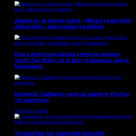
Διήμερο με τη νέα μου σχέση – Μπορεί να φαντάζει
ιδανικό αλλά… κάπου μπορεί να χαλάσει
Είναι η Άνοιξη η κατάλληλη εποχή για να κάνεις
σχέση; Πώς θέλεις να σε βρει το καλοκαίρι, μόνη ή
δεσμευμένη;
Κορονοϊός: Συμβουλές για να μη χωρίσετε εξαιτίας
της καραντίνας
SUCCESS STORIES
Το εργαστήρι της εικαστικού Κατερίνας