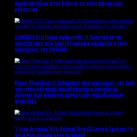
Αρμενοπούλου στην Εύβοια, σε έναν προορισμό
μαγευτικό
ΣΥΝΕΝΤΕΥΞΗ Πάρις Αμοργινός: O Πολυτάλαντος
οδοντίατρος που χαρίζει όμορφα χαμόγελα στους
διάσημους της Showbiz
Νίκος Πλακίδας: O άνθρωπος που αφιέρωσε την ζωή
του στην ελληνική παράδοση και ο μοναδικός
ράφτης που φτιάχνει αυθεντικές παραδοσιακές
φορεσιές
‘Ι love dyslexia’ EFL School: Ένα Ελληνικό Σχολείo 1ο
στην Καινοτομία στην Ευρώπη!