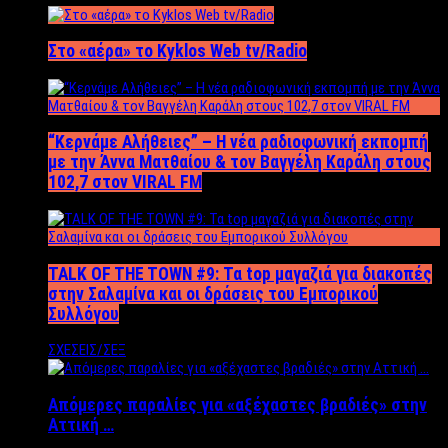
Στο «αέρα» το Kyklos Web tv/Radio
“Kερνάμε Αλήθειες” – Η νέα ραδιοφωνική εκπομπή
με την Άννα Ματθαίου & τον Βαγγέλη Καράλη στους
102,7 στον VIRAL FM
TALK OF THE TOWN #9: Τα top μαγαζιά για διακοπές
στην Σαλαμίνα και οι δράσεις του Εμπορικού
Συλλόγου
ΣΧΕΣΕΙΣ/ΣΕΞ
Απόμερες παραλίες για «αξέχαστες βραδιές» στην
Αττική …