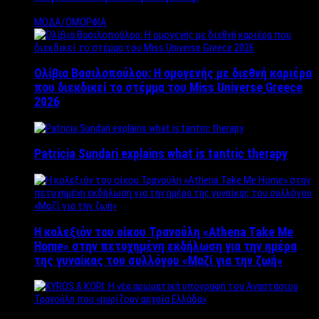
ΜΟΔΑ/ΟΜΟΡΦΙΑ
Ολίβια Βασιλοπούλου: Η ομογενής με διεθνή καριέρα
που διεκδικεί το στέμμα του Miss Universe Greece
2026
Patricia Sundari explains what is tantric therapy
Η κολεξιόν του οίκου Τρανούλη «Athena Take Me
Home» στην πετυχημένη εκδήλωση για την ημέρα
της γυναίκας του συλλόγου «Μαζί για την ζωή»