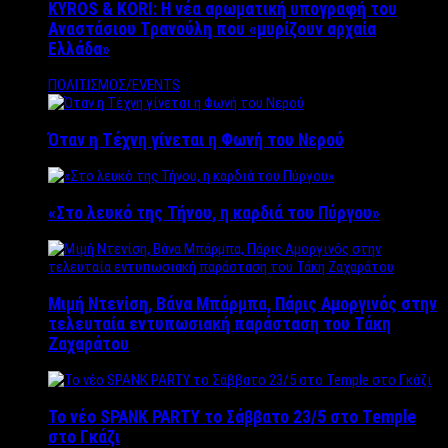
KYROS & KORI: Η νέα αρωματική υπογραφή του
Αναστάσιου Τρανούλη που «μυρίζουν αρχαία
Ελλάδα»
ΠΟΛΙΤΙΣΜΟΣ/EVENTS
Όταν η Τέχνη γίνεται η Φωνή του Νερού
«Στο λευκό της Τήνου, η καρδιά του Πύργου»
Μιμή Ντενίση, Βάνα Μπάρμπα, Πάρις Αμοργινός στην
τελευταία εντυπωσιακή παράσταση του Τάκη
Ζαχαράτου
Το νέο SPANK PARTY το Σάββατο 23/5 στο Temple
στο Γκάζι