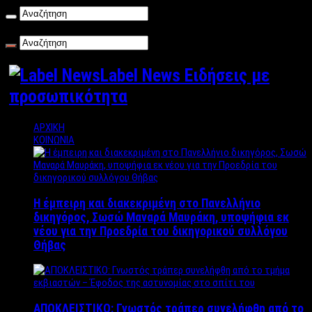
Σάββατο , 08/08/2026
Label News Ειδήσεις με
προσωπικότητα
ΑΡΧΙΚΗ
ΚΟΙΝΩΝΙΑ
Η έμπειρη και διακεκριμένη στο Πανελλήνιο
δικηγόρος, Σωσώ Μαναρά Μαυράκη, υποψήφια εκ
νέου για την Προεδρία του δικηγορικού συλλόγου
Θήβας
ΑΠΟΚΛΕΙΣΤΙΚΟ: Γνωστός τράπερ συνελήφθη από το