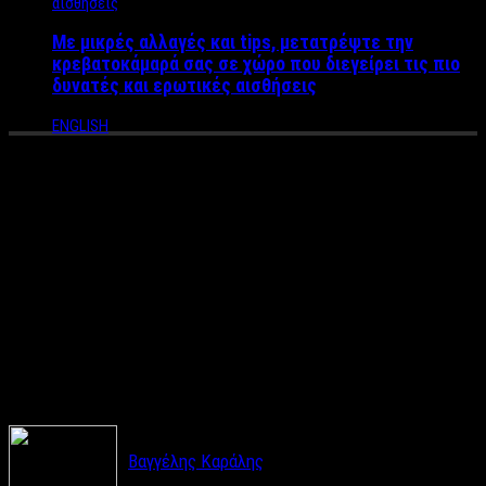
Με μικρές αλλαγές και tips, μετατρέψτε την
κρεβατοκάμαρά σας σε χώρο που διεγείρει τις πιο
δυνατές και ερωτικές αισθήσεις
ENGLISH
Ξέφυγαν σε Τηλεοπτική
εκπομπή της Θεσσαλονίκης –
Παρουσιαστής πετάει
μπουκάλι στο κεφάλι
συνεργάτη του (ΒΙΝΤΕΟ)
Βαγγέλης Καράλης