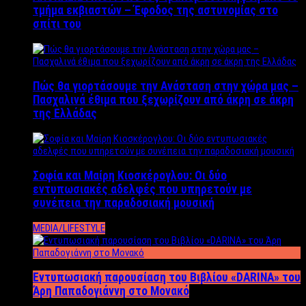
τμήμα εκβιαστών – Έφοδος της αστυνομίας στο
σπίτι του
Πώς θα γιορτάσουμε την Ανάσταση στην χώρα μας –
Πασχαλινά έθιμα που ξεχωρίζουν από άκρη σε άκρη
της Ελλάδας
Σοφία και Μαίρη Κιοσκέρογλου: Οι δύο
εντυπωσιακές αδελφές που υπηρετούν με
συνέπεια την παραδοσιακή μουσική
MEDIA/LIFESTYLE
Εντυπωσιακή παρουσίαση του Βιβλίου «DARINA» του
Άρη Παπαδογιάννη στο Μονακό