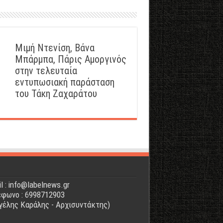
Μιμή Ντενίση, Βάνα
Μπάρμπα, Πάρις Αμοργινός
στην τελευταία
εντυπωσιακή παράσταση
του Τάκη Ζαχαράτου
l : info@labelnews.gr
φωνο : 6998712903
γέλης Καράλης - Αρχισυντάκτης)