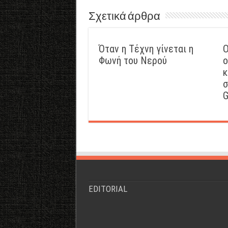
Σχετικά άρθρα
Όταν η Τέχνη γίνεται η
Ο
Φωνή του Νερού
ο
κ
σ
G
EDITORIAL