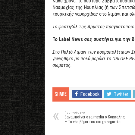
Κάθε χρόνο, το δεύτερο Σαββατοκύριακο
Ναυμαχίας της Ναυπλίας (ή των Σπετσώ
τουρκικής ναυαρχίδας στο λιμάνι και 
Το φεστιβάλ της Αρμάτας πραγματοποιεί
Το Label News σας συστήνει για την 
Στο Παλιό Λιμάνι των κοσμοπολίτικων Σπ
γεννήθηκε με πολύ μεράκι το ORLOFF RE
σώματος.
Facebook
Twitter
Share
Προηγούμενο
Ξαναμπαίνει στα media ο Κόκκαλης
– Το νέο βήμα του επιχειρηματία