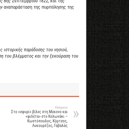
ς 8ης Σεπτεμβρίου 1822, και της
την αναπαράσταση της πυρπόλησης της
ς ιστορικής παράδοσης του νησιού,
ση του βλέμματος και την ξεκούραση του
Επόμενο
Στο «σφυρί» βίλες στη Μύκονο και
«φιλέτα» στο Κολωνάκι –
Κωστόπουλος, Κύρτσος,
Λυκουρέζος, Γαβαλάς