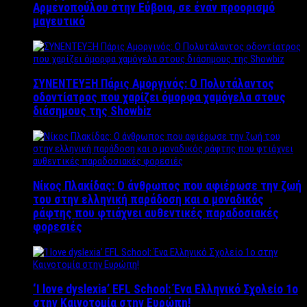
Αρμενοπούλου στην Εύβοια, σε έναν προορισμό
μαγευτικό
ΣΥΝΕΝΤΕΥΞΗ Πάρις Αμοργινός: O Πολυτάλαντος
οδοντίατρος που χαρίζει όμορφα χαμόγελα στους
διάσημους της Showbiz
Νίκος Πλακίδας: O άνθρωπος που αφιέρωσε την ζωή
του στην ελληνική παράδοση και ο μοναδικός
ράφτης που φτιάχνει αυθεντικές παραδοσιακές
φορεσιές
‘Ι love dyslexia’ EFL School: Ένα Ελληνικό Σχολείo 1ο
στην Καινοτομία στην Ευρώπη!