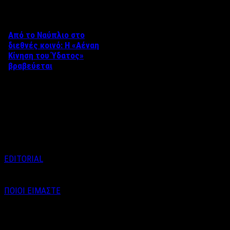
Από το Ναύπλιο στο
διεθνές κοινό: Η «Αέναη
Κίνηση του Ύδατος»
βραβεύεται
Στο πλαίσιο του 8ου Διεθνούς
Φεστιβάλ Κινηματογράφου
Ναυπλίου «ΓΕΦΥΡΕΣ», το
ντοκιμαντέρ «Η Αέναη Κίνηση
του …
EDITORIAL
ΠΟΙΟΙ ΕΙΜΑΣΤΕ
Email : info@labelnews.gr
Τηλέφωνο : 6998712903