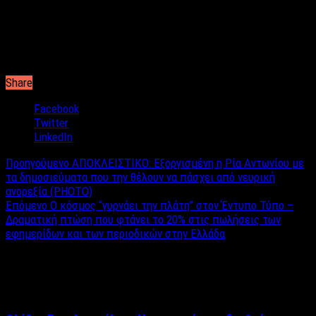
πάθουμε πολλαπλές ρήξεις αμφιβληστροειδούς χιτώνα, καθώς
το φαγητό έχει γίνει μόδα και τα πάχια βαφτίζονται πιασίματα
από τις κακομαθημένες κοιλιόδουλες, που έχουν και ως μόνιμη
επωδό και δικαιολογία τους τον υποθυρεοειδισμό…
Share
Facebook
Twitter
LinkedIn
Προηγούμενο
ΑΠΟΚΛΕΙΣΤΙΚΟ: Εξοργισμένη η Ρία Αντωνίου με
τα δημοσιεύματα που την θέλουν να πάσχει από νευρική
ανορεξία (PHOTO)
Επόμενο
Ο κόσμος “γυρνάει την πλάτη” στον Έντυπο Τύπο –
Δραματική πτώση που φτάνει το 20% στις πωλήσεις των
εφημερίδων και των περιοδικών στην Ελλάδα
Σχετικά άρθρα