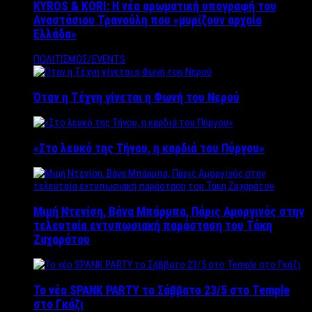
KYROS & KORI: Η νέα αρωματική υπογραφή του
Αναστάσιου Τρανούλη που «μυρίζουν αρχαία
Ελλάδα»
ΠΟΛΙΤΙΣΜΟΣ/EVENTS
Όταν η Τέχνη γίνεται η Φωνή του Νερού
«Στο λευκό της Τήνου, η καρδιά του Πύργου»
Μιμή Ντενίση, Βάνα Μπάρμπα, Πάρις Αμοργινός στην
τελευταία εντυπωσιακή παράσταση του Τάκη
Ζαχαράτου
Το νέο SPANK PARTY το Σάββατο 23/5 στο Temple
στο Γκάζι