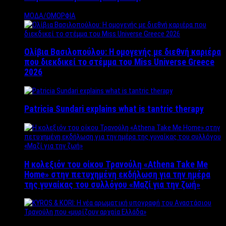
ΜΟΔΑ/ΟΜΟΡΦΙΑ
Ολίβια Βασιλοπούλου: Η ομογενής με διεθνή καριέρα
που διεκδικεί το στέμμα του Miss Universe Greece
2026
Patricia Sundari explains what is tantric therapy
Η κολεξιόν του οίκου Τρανούλη «Athena Take Me
Home» στην πετυχημένη εκδήλωση για την ημέρα
της γυναίκας του συλλόγου «Μαζί για την ζωή»