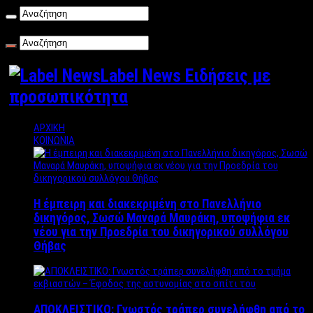
Κυριακή , 09/08/2026
Label News Ειδήσεις με
προσωπικότητα
ΑΡΧΙΚΗ
ΚΟΙΝΩΝΙΑ
Η έμπειρη και διακεκριμένη στο Πανελλήνιο
δικηγόρος, Σωσώ Μαναρά Μαυράκη, υποψήφια εκ
νέου για την Προεδρία του δικηγορικού συλλόγου
Θήβας
ΑΠΟΚΛΕΙΣΤΙΚΟ: Γνωστός τράπερ συνελήφθη από το