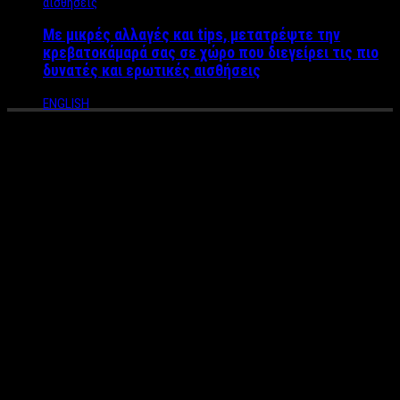
Με μικρές αλλαγές και tips, μετατρέψτε την
κρεβατοκάμαρά σας σε χώρο που διεγείρει τις πιο
δυνατές και ερωτικές αισθήσεις
ENGLISH
“Ξεχύθηκαν στις Παραλίες και
πάλι, όλων των ειδών τα
θηλαστικά, από φάλαινες
μέχρι φώκιες” Ο δικηγόρος
με τις “πλαδαρές Ελληνίδες”
ξαναχτυπά και προκαλεί!
Ο δικηγόρος που πέρσι περίπου τέτοια εποχή έγινε γνωστός
με τα post του στο facebook, να “κράζει” τις εύσωμες γυναίκες