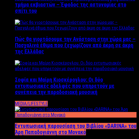
τμήμα εκβιαστών – Έφοδος της αστυνομίας στο
σπίτι του
Πώς θα γιορτάσουμε την Ανάσταση στην χώρα μας –
Πασχαλινά έθιμα που ξεχωρίζουν από άκρη σε άκρη
της Ελλάδας
Σοφία και Μαίρη Κιοσκέρογλου: Οι δύο
εντυπωσιακές αδελφές που υπηρετούν με
συνέπεια την παραδοσιακή μουσική
MEDIA/LIFESTYLE
Εντυπωσιακή παρουσίαση του Βιβλίου «DARINA» του
Άρη Παπαδογιάννη στο Μονακό