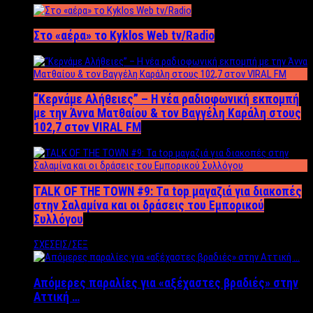
Στο «αέρα» το Kyklos Web tv/Radio
“Kερνάμε Αλήθειες” – Η νέα ραδιοφωνική εκπομπή
με την Άννα Ματθαίου & τον Βαγγέλη Καράλη στους
102,7 στον VIRAL FM
TALK OF THE TOWN #9: Τα top μαγαζιά για διακοπές
στην Σαλαμίνα και οι δράσεις του Εμπορικού
Συλλόγου
ΣΧΕΣΕΙΣ/ΣΕΞ
Απόμερες παραλίες για «αξέχαστες βραδιές» στην
Αττική …