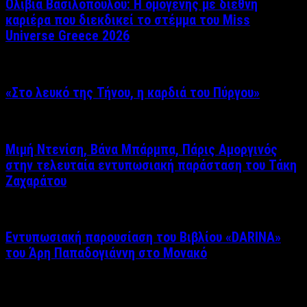
Ολίβια Βασιλοπούλου: Η ομογενής με διεθνή
καριέρα που διεκδικεί το στέμμα του Miss
Universe Greece 2026
«Στο λευκό της Τήνου, η καρδιά του Πύργου»
Μιμή Ντενίση, Βάνα Μπάρμπα, Πάρις Αμοργινός
στην τελευταία εντυπωσιακή παράσταση του Τάκη
Ζαχαράτου
Εντυπωσιακή παρουσίαση του Βιβλίου «DARINA»
του Άρη Παπαδογιάννη στο Μονακό
Δείτε επίσης