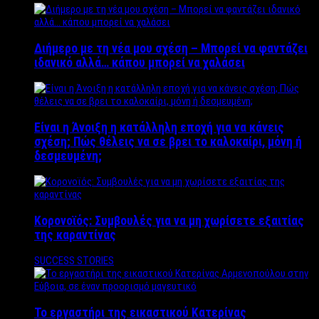
Διήμερο με τη νέα μου σχέση – Μπορεί να φαντάζει
ιδανικό αλλά… κάπου μπορεί να χαλάσει
Είναι η Άνοιξη η κατάλληλη εποχή για να κάνεις
σχέση; Πώς θέλεις να σε βρει το καλοκαίρι, μόνη ή
δεσμευμένη;
Κορονοϊός: Συμβουλές για να μη χωρίσετε εξαιτίας
της καραντίνας
SUCCESS STORIES
Το εργαστήρι της εικαστικού Κατερίνας