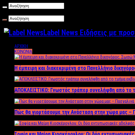
Σάββατο , 08/08/2026
Label News Ειδήσεις με προ
ΑΡΧΙΚΗ
ΚΟΙΝΩΝΙΑ
Η έμπειρη και διακεκριμένη στο Πανελλήνιο δικηγόρ
ΑΠΟΚΛΕΙΣΤΙΚΟ: Γνωστός τράπερ συνελήφθη από το τ
Πώς θα γιορτάσουμε την Ανάσταση στην χώρα μας – Π
Σοφία και Μαίρη Κιοσκέρογλου: Οι δύο εντυπωσιακέ