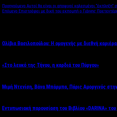
Προηγούμενο
Αυτοί θα είναι οι αποψινοί καλεσμένοι “έκπληξη”
Επόμενο
Επιστρέφει με δική του εκπομπή ο Γιάννης Πρετεντέρ
Σχετικά άρθρα
Ολίβια Βασιλοπούλου: Η ομογενής με διεθνή καριέρα
«Στο λευκό της Τήνου, η καρδιά του Πύργου»
Μιμή Ντενίση, Βάνα Μπάρμπα, Πάρις Αμοργινός στη
Εντυπωσιακή παρουσίαση του Βιβλίου «DARINA» του