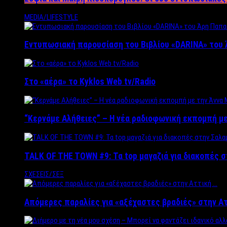
MEDIA/LIFESTYLE
Εντυπωσιακή παρουσίαση του Βιβλίου «DARINA» του 
Στο «αέρα» το Kyklos Web tv/Radio
“Kερνάμε Αλήθειες” – Η νέα ραδιοφωνική εκπομπή με
TALK OF THE TOWN #9: Τα top μαγαζιά για διακοπές σ
ΣΧΕΣΕΙΣ/ΣΕΞ
Απόμερες παραλίες για «αξέχαστες βραδιές» στην Α