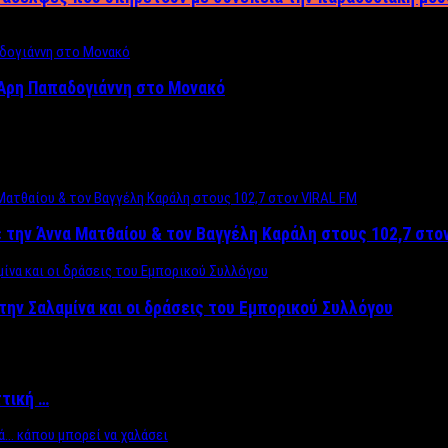
Άρη Παπαδογιάννη στο Μονακό
 την Άννα Ματθαίου & τον Βαγγέλη Καράλη στους 102,7 στο
την Σαλαμίνα και οι δράσεις του Εμπορικού Συλλόγου
ττική …