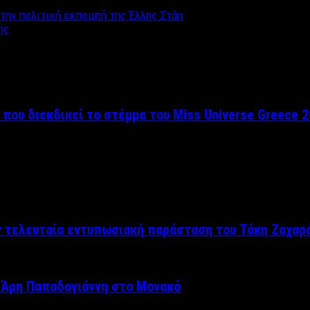
 στην πολιτική εκπομπή της Έλλης Στάη
ης
 που διεκδικεί το στέμμα του Miss Universe Greece 
ν τελευταία εντυπωσιακή παράσταση του Τάκη Ζαχαρ
 Άρη Παπαδογιάννη στο Μονακό