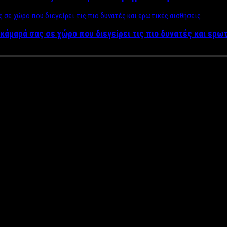
κάμαρά σας σε χώρο που διεγείρει τις πιο δυνατές και ερω
λα: «Γυρνάς τα λεφτά πίσω ή θ
ικολόγου, Δημήτρη Τσοβόλα και του Κλοντιάν Λεκοτσάι αποκαλύπτ
τον Φεβρουάριο του 2019 με σκοπό ο Λεκοτσάι να αποσπάσει από 
δικηγόρος ακούγεται να μιλά με δυο συνεργάτες του Λεκοτσάι οι ο
. O διάλογος σοκάρει: