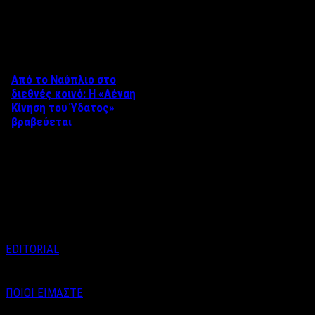
Δείτε επίσης
Από το Ναύπλιο στο
διεθνές κοινό: Η «Αέναη
Κίνηση του Ύδατος»
βραβεύεται
Στο πλαίσιο του 8ου Διεθνούς
Φεστιβάλ Κινηματογράφου
Ναυπλίου «ΓΕΦΥΡΕΣ», το
ντοκιμαντέρ «Η Αέναη Κίνηση
του …
EDITORIAL
ΠΟΙΟΙ ΕΙΜΑΣΤΕ