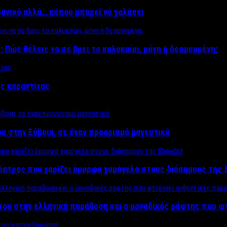
δανικό αλλά… κάπου μπορεί να χαλάσει
; Πώς θέλεις να σε βρει το καλοκαίρι, μόνη ή δεσμευμένη;
ης καραντίνας
υ στην Εύβοια, σε έναν προορισμό μαγευτικό
ίατρος που χαρίζει όμορφα χαμόγελα στους διάσημους της 
του στην ελληνική παράδοση και ο μοναδικός ράφτης που φ