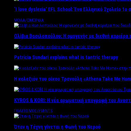
‘Ι love dyslexia’ EFL School: Ένα Ελληνικό Σχολείo 1
ΜΟΔΑ/ΟΜΟΡΦΙΑ
Ολίβια Βασιλοπούλου: Η ομογενής με διεθνή καριέρα 
Patricia Sundari explains what is tantric therapy
Η κολεξιόν του οίκου Τρανούλη «Athena Take Me Hom
KYROS & KORI: Η νέα αρωματική υπογραφή του Αναστ
ΠΟΛΙΤΙΣΜΟΣ/EVENTS
Όταν η Τέχνη γίνεται η Φωνή του Νερού