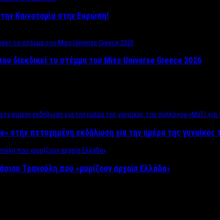
ο στην Καινοτομία στην Ευρώπη!
που διεκδικεί το στέμμα του Miss Universe Greece 2026
e» στην πετυχημένη εκδήλωση για την ημέρα της γυναίκας τ
άσιου Τρανούλη που «μυρίζουν αρχαία Ελλάδα»