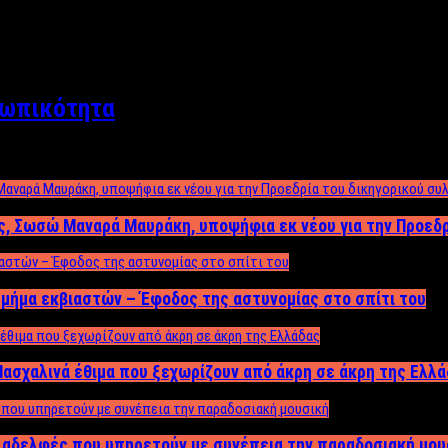
σωπικότητα
ος, Σωσώ Μαναρά Μαυράκη, υποψήφια εκ νέου για την Προεδ
μήμα εκβιαστών – Έφοδος της αστυνομίας στο σπίτι του
ασχαλινά έθιμα που ξεχωρίζουν από άκρη σε άκρη της Ελλ
ς αδελφές που υπηρετούν με συνέπεια την παραδοσιακή μου