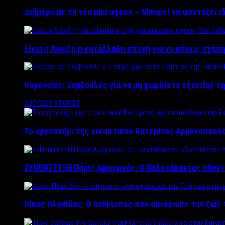
Διήμερο με τη νέα μου σχέση – Μπορεί να φαντάζει ι
Είναι η Άνοιξη η κατάλληλη εποχή για να κάνεις σχέση
Κορονοϊός: Συμβουλές για να μη χωρίσετε εξαιτίας τ
SUCCESS STORIES
Το εργαστήρι της εικαστικού Κατερίνας Αρμενοπούλο
ΣΥΝΕΝΤΕΥΞΗ Πάρις Αμοργινός: O Πολυτάλαντος οδοντ
Νίκος Πλακίδας: O άνθρωπος που αφιέρωσε την ζωή 