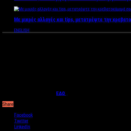
Με μικρές αλλαγές και tips, μετατρέψτε την κρεβατο
ENGLISH
Οι απειλές Λεκοτσάι σε Τσοβό
Την συνομιλία-ντοκουμέντο μεταξύ του γνωστού δικηγόρου-ποιν
Πρόκειται για την τηλεφωνική επαφή που είχαν οι δυο άνδρες 
υπόθεση την οποία είχε χειριστεί. Στην αρχή της συνομιλίας ο 
ποινικό ο οποίος ζητεί επιτακτικά να του επιστραφούν τα λεφτά
ΔΙΑΒΑΣΤΕ ΤΗΝ ΣΥΝΕΧΕΙΑ
ΕΔΩ
Share
Facebook
Twitter
LinkedIn