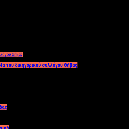
ρία του δικηγορικού συλλόγου Θήβας
άδας
σική