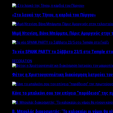
«Στο λευκό της Τήνου, η καρδιά του Πύργου»
Μιμή Ντενίση, Βάνα Μπάρμπα, Πάρις Αμοργινός στην
Το νέο SPANK PARTY το Σάββατο 23/5 στο Temple στο
DECORATION
Φέτος η Χριστουγεννιάτικη διακόσμηση λατρεύει το
Κάνε το μπαλκόνι σου τον επίγειο “παράδεισο” της 
Β. Μπουλάς διακοσμητής: ‘Το καλοκαίρι οι γάμοι θα γ