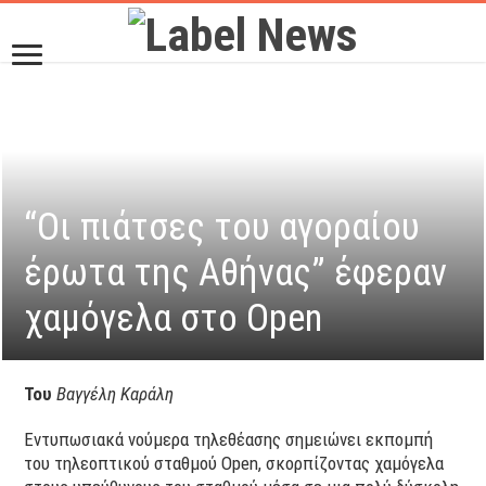
“Οι πιάτσες του αγοραίου
έρωτα της Αθήνας” έφεραν
χαμόγελα στο Open
Του
Βαγγέλη Καράλη
Εντυπωσιακά νούμερα τηλεθέασης σημειώνει εκπομπή
του τηλεοπτικού σταθμού Open, σκορπίζοντας χαμόγελα