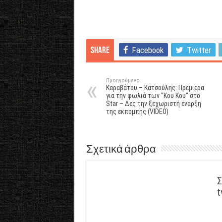
Facebook
Twitter
Share
Προηγούμενο
Καραβάτου – Κατσούλης: Πρεμιέρα
για την φωλιά των “Κου Κου” στο
Star – Δες την ξεχωριστή έναρξη
της εκπομπής (VIDEO)
Σχετικά άρθρα
Σ
t