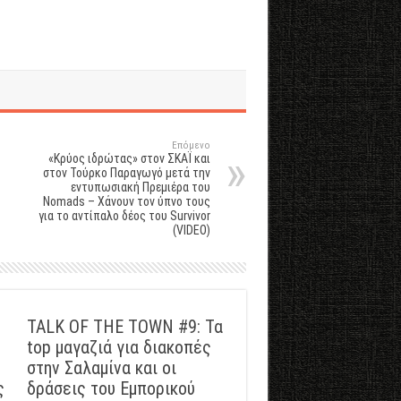
Επόμενο
«Κρύος ιδρώτας» στον ΣΚΑΪ και
στον Τούρκο Παραγωγό μετά την
εντυπωσιακή Πρεμιέρα του
Nomads – Χάνουν τον ύπνο τους
για το αντίπαλο δέος του Survivor
(VIDEO)
TALK OF THE TOWN #9: Τα
top μαγαζιά για διακοπές
στην Σαλαμίνα και οι
ς
δράσεις του Εμπορικού