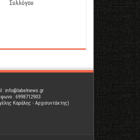
Συλλόγου
l : info@labelnews.gr
φωνο : 6998712903
γέλης Καράλης - Αρχισυντάκτης)