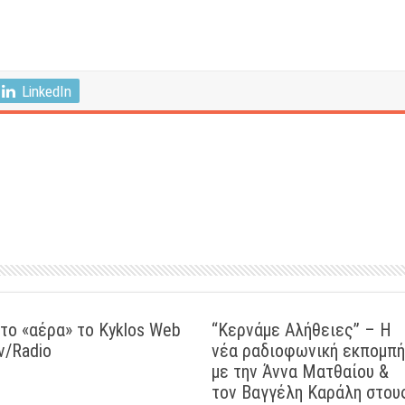
LinkedIn
το «αέρα» το Kyklos Web
“Kερνάμε Αλήθειες” – Η
v/Radio
νέα ραδιοφωνική εκπομπή
με την Άννα Ματθαίου &
τον Βαγγέλη Καράλη στου