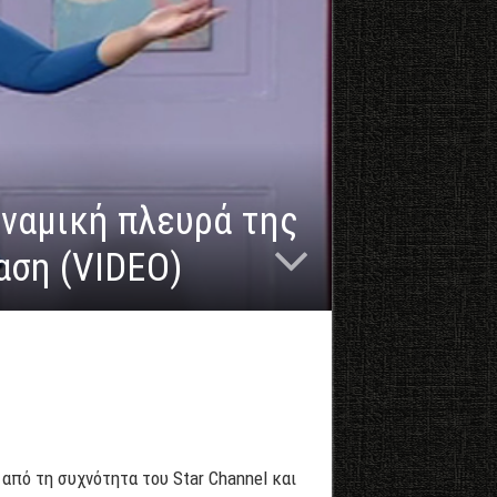
υναμική πλευρά της
αση (VIDEO)
από τη συχνότητα του Star Channel και