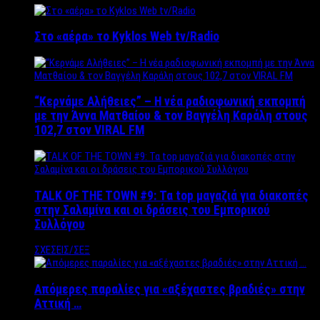
Στο «αέρα» το Kyklos Web tv/Radio
“Kερνάμε Αλήθειες” – Η νέα ραδιοφωνική εκπομπή
με την Άννα Ματθαίου & τον Βαγγέλη Καράλη στους
102,7 στον VIRAL FM
TALK OF THE TOWN #9: Τα top μαγαζιά για διακοπές
στην Σαλαμίνα και οι δράσεις του Εμπορικού
Συλλόγου
ΣΧΕΣΕΙΣ/ΣΕΞ
Απόμερες παραλίες για «αξέχαστες βραδιές» στην
Αττική …