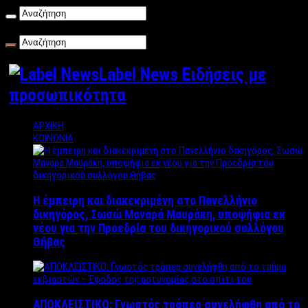
Παρασκευή , 07/08/2026
Label News Ειδήσεις με
προσωπικότητα
ΑΡΧΙΚΗ
ΚΟΙΝΩΝΙΑ
Η έμπειρη και διακεκριμένη στο Πανελλήνιο
δικηγόρος, Σωσώ Μαναρά Μαυράκη, υποψήφια εκ
νέου για την Προεδρία του δικηγορικού συλλόγου
Θήβας
ΑΠΟΚΛΕΙΣΤΙΚΟ: Γνωστός τράπερ συνελήφθη από το