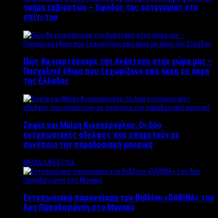
τμήμα εκβιαστών – Έφοδος της αστυνομίας στο
σπίτι του
Πώς θα γιορτάσουμε την Ανάσταση στην χώρα μας –
Πασχαλινά έθιμα που ξεχωρίζουν από άκρη σε άκρη
της Ελλάδας
Σοφία και Μαίρη Κιοσκέρογλου: Οι δύο
εντυπωσιακές αδελφές που υπηρετούν με
συνέπεια την παραδοσιακή μουσική
MEDIA/LIFESTYLE
Εντυπωσιακή παρουσίαση του Βιβλίου «DARINA» του
Άρη Παπαδογιάννη στο Μονακό