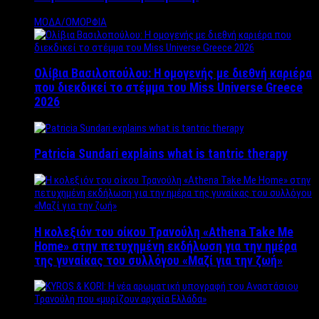
ΜΟΔΑ/ΟΜΟΡΦΙΑ
Ολίβια Βασιλοπούλου: Η ομογενής με διεθνή καριέρα
που διεκδικεί το στέμμα του Miss Universe Greece
2026
Patricia Sundari explains what is tantric therapy
Η κολεξιόν του οίκου Τρανούλη «Athena Take Me
Home» στην πετυχημένη εκδήλωση για την ημέρα
της γυναίκας του συλλόγου «Μαζί για την ζωή»