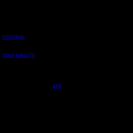
Aπό τον Βαγγέλη Καράλη Το
Σάββατο 23 Μαΐου, το Black
Temple Athens …
EDITORIAL
ΠΟΙΟΙ ΕΙΜΑΣΤΕ
Email : info@labelnews.gr
Τηλέφωνο : 6998712903
(Βαγγέλης Καράλης - Αρχισυντάκτης)
Designed & Developed by
ASK
© Copyright 2026, LabelNews - All Rights Reserved