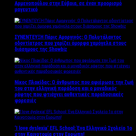
Αρμενοπούλου στην Εύβοια, σε έναν προορισμό
μαγευτικό
ΣΥΝΕΝΤΕΥΞΗ Πάρις Αμοργινός: O Πολυτάλαντος
οδοντίατρος που χαρίζει όμορφα χαμόγελα στους
διάσημους της Showbiz
Νίκος Πλακίδας: O άνθρωπος που αφιέρωσε την ζωή
του στην ελληνική παράδοση και ο μοναδικός
ράφτης που φτιάχνει αυθεντικές παραδοσιακές
φορεσιές
‘Ι love dyslexia’ EFL School: Ένα Ελληνικό Σχολείo 1ο
στην Καινοτομία στην Ευρώπη!