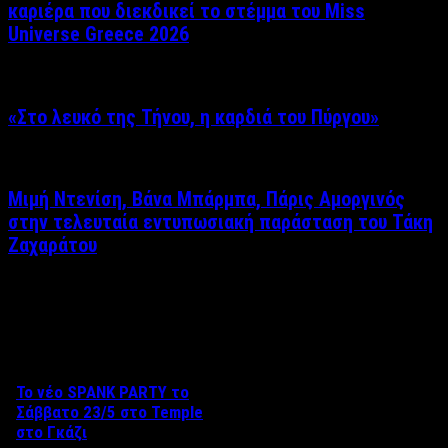
καριέρα που διεκδικεί το στέμμα του Miss
Universe Greece 2026
«Στο λευκό της Τήνου, η καρδιά του Πύργου»
Μιμή Ντενίση, Βάνα Μπάρμπα, Πάρις Αμοργινός
στην τελευταία εντυπωσιακή παράσταση του Τάκη
Ζαχαράτου
Δείτε επίσης
Το νέο SPANK PARTY το
Σάββατο 23/5 στο Temple
στο Γκάζι