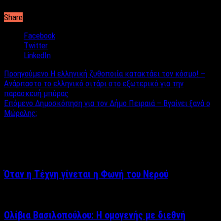
Share
Facebook
Twitter
LinkedIn
Προηγούμενο
Η ελληνική ζυθοποιία κατακτάει τον κόσμο! –
Ανάρπαστο το ελληνικό σιτάρι στο εξωτερικό για την
παρασκευή μπύρας
Επόμενο
Δημοσκόπηση για τον Δήμο Πειραιά – Βγαίνει ξανά ο
Μώραλης;
Σχετικά άρθρα
Όταν η Τέχνη γίνεται η Φωνή του Νερού
Ολίβια Βασιλοπούλου: Η ομογενής με διεθνή