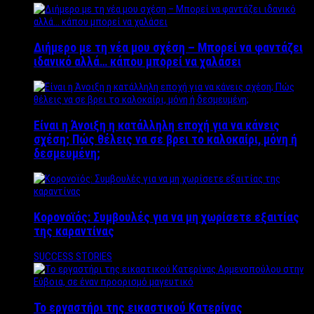
Διήμερο με τη νέα μου σχέση – Μπορεί να φαντάζει
ιδανικό αλλά… κάπου μπορεί να χαλάσει
Είναι η Άνοιξη η κατάλληλη εποχή για να κάνεις
σχέση; Πώς θέλεις να σε βρει το καλοκαίρι, μόνη ή
δεσμευμένη;
Κορονοϊός: Συμβουλές για να μη χωρίσετε εξαιτίας
της καραντίνας
SUCCESS STORIES
Το εργαστήρι της εικαστικού Κατερίνας