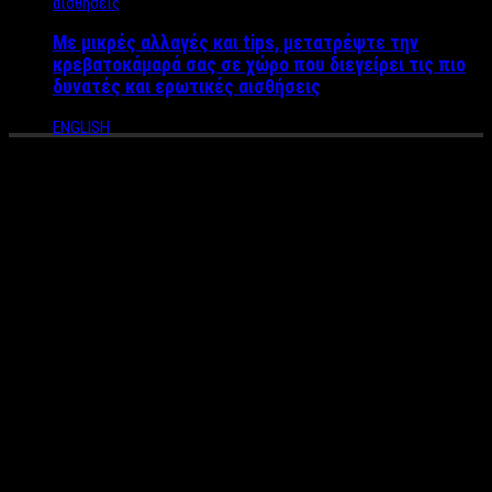
Με μικρές αλλαγές και tips, μετατρέψτε την
κρεβατοκάμαρά σας σε χώρο που διεγείρει τις πιο
δυνατές και ερωτικές αισθήσεις
ENGLISH
Οι Amazing Dio & Elina
έρχονται με τα “Mind Games”
στο El Convento Del Arte – To
αγαπημένο τηλεπαθητικό
δίδυμο του “Ελλάδα Έχεις
Ταλέντο”
Amazing Dio & Elina
«Mind Games»