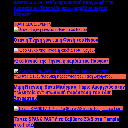
KYROS & KORI: Η νέα αρωματική υπογραφή του
Αναστάσιου Τρανούλη που «μυρίζουν αρχαία
Ελλάδα»
ΠΟΛΙΤΙΣΜΟΣ/EVENTS
Όταν η Τέχνη γίνεται η Φωνή του Νερού
«Στο λευκό της Τήνου, η καρδιά του Πύργου»
Μιμή Ντενίση, Βάνα Μπάρμπα, Πάρις Αμοργινός στην
τελευταία εντυπωσιακή παράσταση του Τάκη
Ζαχαράτου
Το νέο SPANK PARTY το Σάββατο 23/5 στο Temple
στο Γκάζι