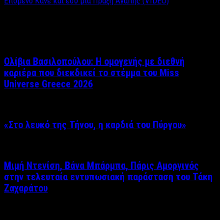
Επόμενο
Κάνε και εσύ μια Πράξη Αγάπης (VIDEO)
Σχετικά άρθρα
Ολίβια Βασιλοπούλου: Η ομογενής με διεθνή
καριέρα που διεκδικεί το στέμμα του Miss
Universe Greece 2026
«Στο λευκό της Τήνου, η καρδιά του Πύργου»
Μιμή Ντενίση, Βάνα Μπάρμπα, Πάρις Αμοργινός
στην τελευταία εντυπωσιακή παράσταση του Τάκη
Ζαχαράτου