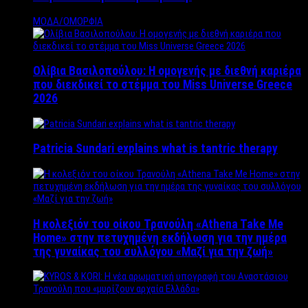
ΜΟΔΑ/ΟΜΟΡΦΙΑ
Ολίβια Βασιλοπούλου: Η ομογενής με διεθνή καριέρα
που διεκδικεί το στέμμα του Miss Universe Greece
2026
Patricia Sundari explains what is tantric therapy
Η κολεξιόν του οίκου Τρανούλη «Athena Take Me
Home» στην πετυχημένη εκδήλωση για την ημέρα
της γυναίκας του συλλόγου «Μαζί για την ζωή»