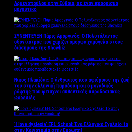
Αρμενοπούλου στην Εύβοια, σε έναν προορισμό
μαγευτικό
ΣΥΝΕΝΤΕΥΞΗ Πάρις Αμοργινός: O Πολυτάλαντος
οδοντίατρος που χαρίζει όμορφα χαμόγελα στους
διάσημους της Showbiz
Νίκος Πλακίδας: O άνθρωπος που αφιέρωσε την ζωή
του στην ελληνική παράδοση και ο μοναδικός
ράφτης που φτιάχνει αυθεντικές παραδοσιακές
φορεσιές
‘Ι love dyslexia’ EFL School: Ένα Ελληνικό Σχολείo 1ο
στην Καινοτομία στην Ευρώπη!