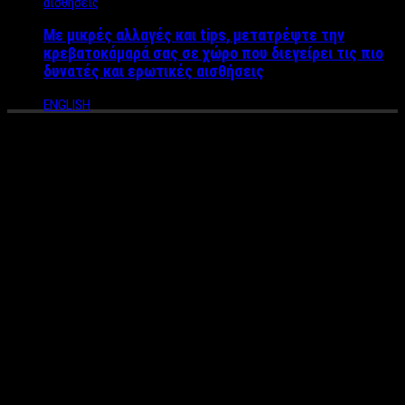
Με μικρές αλλαγές και tips, μετατρέψτε την
κρεβατοκάμαρά σας σε χώρο που διεγείρει τις πιο
δυνατές και ερωτικές αισθήσεις
ENGLISH
Ο άγιος Λουκάς ο Ιατρός
έσωσε δεσπότη – To
συγκλονιστικό θαύμα που
βίωσε Μητροπολίτης στην
εντατική
Ο μητροπολίτης Μποτσουάνας Γεννάδιος εξομολογείται
για πρώτη φορά το θαύμα που βίωσε στην Εντατική και
όσα συνέβησαν