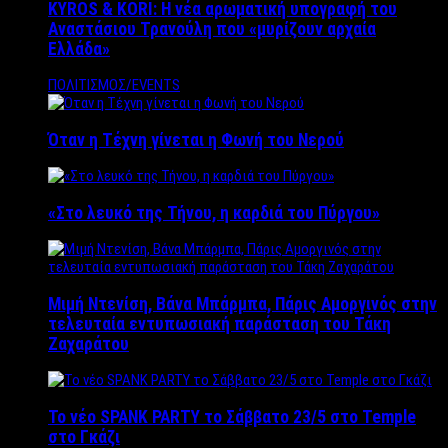
KYROS & KORI: Η νέα αρωματική υπογραφή του
Αναστάσιου Τρανούλη που «μυρίζουν αρχαία
Ελλάδα»
ΠΟΛΙΤΙΣΜΟΣ/EVENTS
Όταν η Τέχνη γίνεται η Φωνή του Νερού
«Στο λευκό της Τήνου, η καρδιά του Πύργου»
Μιμή Ντενίση, Βάνα Μπάρμπα, Πάρις Αμοργινός στην
τελευταία εντυπωσιακή παράσταση του Τάκη
Ζαχαράτου
Το νέο SPANK PARTY το Σάββατο 23/5 στο Temple
στο Γκάζι