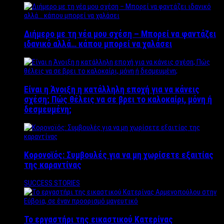
Διήμερο με τη νέα μου σχέση – Μπορεί να φαντάζει
ιδανικό αλλά… κάπου μπορεί να χαλάσει
Είναι η Άνοιξη η κατάλληλη εποχή για να κάνεις
σχέση; Πώς θέλεις να σε βρει το καλοκαίρι, μόνη ή
δεσμευμένη;
Κορονοϊός: Συμβουλές για να μη χωρίσετε εξαιτίας
της καραντίνας
SUCCESS STORIES
Το εργαστήρι της εικαστικού Κατερίνας