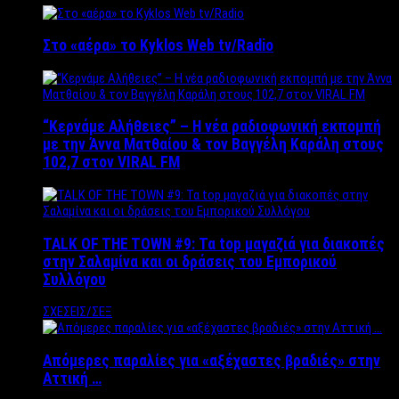
Στο «αέρα» το Kyklos Web tv/Radio
“Kερνάμε Αλήθειες” – Η νέα ραδιοφωνική εκπομπή
με την Άννα Ματθαίου & τον Βαγγέλη Καράλη στους
102,7 στον VIRAL FM
TALK OF THE TOWN #9: Τα top μαγαζιά για διακοπές
στην Σαλαμίνα και οι δράσεις του Εμπορικού
Συλλόγου
ΣΧΕΣΕΙΣ/ΣΕΞ
Απόμερες παραλίες για «αξέχαστες βραδιές» στην
Αττική …