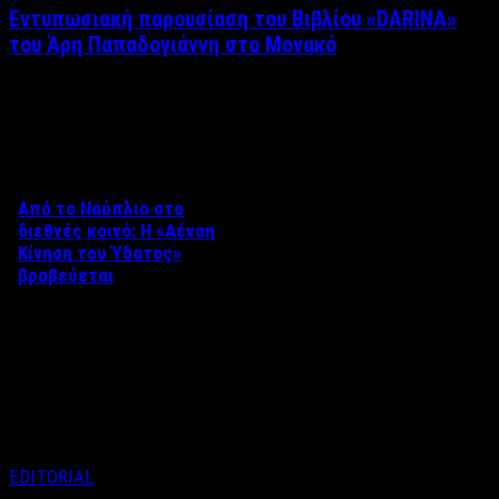
Εντυπωσιακή παρουσίαση του Βιβλίου «DARINA»
του Άρη Παπαδογιάννη στο Μονακό
Δείτε επίσης
Από το Ναύπλιο στο
διεθνές κοινό: Η «Αέναη
Κίνηση του Ύδατος»
βραβεύεται
Στο πλαίσιο του 8ου Διεθνούς
Φεστιβάλ Κινηματογράφου
Ναυπλίου «ΓΕΦΥΡΕΣ», το
ντοκιμαντέρ «Η Αέναη Κίνηση
του …
EDITORIAL