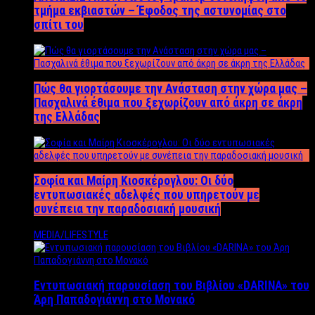
τμήμα εκβιαστών – Έφοδος της αστυνομίας στο
σπίτι του
Πώς θα γιορτάσουμε την Ανάσταση στην χώρα μας –
Πασχαλινά έθιμα που ξεχωρίζουν από άκρη σε άκρη
της Ελλάδας
Σοφία και Μαίρη Κιοσκέρογλου: Οι δύο
εντυπωσιακές αδελφές που υπηρετούν με
συνέπεια την παραδοσιακή μουσική
MEDIA/LIFESTYLE
Εντυπωσιακή παρουσίαση του Βιβλίου «DARINA» του
Άρη Παπαδογιάννη στο Μονακό