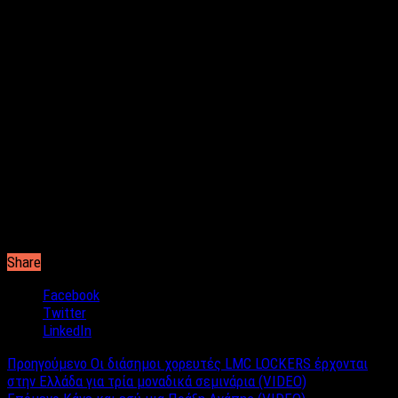
μου και μου είπε: “Ειμαι πολύ χαρούμενη! Έγινε κάτι που εσείς
το λέτε, νομίζω, θαύμα. Εμείς το λέμε ιατρικό θαύμα”. Της
απάντησα χαρακτηριστικά: “Δοξασμένο το όνομα του
παντοδύναμου Θεού, που μας χαρίζει τα αγαθά Του, την υγεία
και μας υπενθυμίζει ότι είναι συνεχώς μαζί μας, θεραπεύοντας
την αδυναμία και την ασθένεια της ψυχής μας! Για μένα ήταν
μια προσωπική εμπειρία συγκλονιστική, η πιο θαυμαστή που
έζησα μες στο κρεβάτι του πόνου, σε μια περίοδο της ζωής
μου κρίσιμη, στο διάβα της πορείας μου στη διακονία της
Εκκλησίας μας. Ο άγιος Λουκάς, Αρχιεπίσκοπος
Συμφερουπόλεως της Κριμαίας, είναι πλέον ο προστάτης μου
άγιος, ο δικός μου άγιος» λέει με συγκίνηση ο μητροπολίτης
Μποτσουάνας και Φρι Στέιτ Γεννάδιος.
Share
Facebook
Twitter
LinkedIn
Προηγούμενο
Oι διάσημοι χορευτές LMC LOCKERS έρχονται
στην Ελλάδα για τρία μοναδικά σεμινάρια (VIDEO)