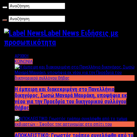
Πέμπτη , 06/08/2026
Label News Ειδήσεις με
προσωπικότητα
ΑΡΧΙΚΗ
ΚΟΙΝΩΝΙΑ
Η έμπειρη και διακεκριμένη στο Πανελλήνιο
δικηγόρος, Σωσώ Μαναρά Μαυράκη, υποψήφια εκ
νέου για την Προεδρία του δικηγορικού συλλόγου
Θήβας
ΑΠΟΚΛΕΙΣΤΙΚΟ: Γνωστός τράπερ συνελήφθη από το