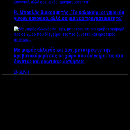
Β. Μπουλάς διακοσμητής: ‘Το καλοκαίρι οι γάμοι θα
γίνουν κανονικά, αλλά σε μια νέα πραγματικότητα’
Με μικρές αλλαγές και tips, μετατρέψτε την
κρεβατοκάμαρά σας σε χώρο που διεγείρει τις πιο
δυνατές και ερωτικές αισθήσεις
ENGLISH
Ο άνδρας – είδωλο, ο
βασιλιάς του Playboy, του
αύριο και της σεξουαλικής
απελευθέρωσης – Ποιος ήταν