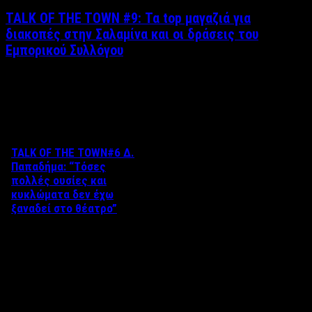
TALK OF THE TOWN #9: Τα top μαγαζιά για
διακοπές στην Σαλαμίνα και οι δράσεις του
Εμπορικού Συλλόγου
Δείτε επίσης
TALK OF THE TOWN#6 Δ.
Παπαδήμα: “Tόσες
πολλές ουσίες και
κυκλώματα δεν έχω
ξαναδεί στο θέατρο”
Στο 6ο επεισόδιο του talk of
the town με τον Βαγγέλη
Καράλη, η αγαπημένη ηθοποιός
…