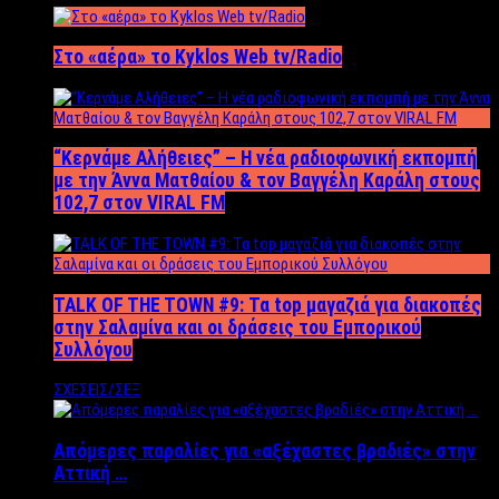
Στο «αέρα» το Kyklos Web tv/Radio
“Kερνάμε Αλήθειες” – Η νέα ραδιοφωνική εκπομπή
με την Άννα Ματθαίου & τον Βαγγέλη Καράλη στους
102,7 στον VIRAL FM
TALK OF THE TOWN #9: Τα top μαγαζιά για διακοπές
στην Σαλαμίνα και οι δράσεις του Εμπορικού
Συλλόγου
ΣΧΕΣΕΙΣ/ΣΕΞ
Απόμερες παραλίες για «αξέχαστες βραδιές» στην
Αττική …