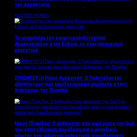
της καραντίνας
SUCCESS STORIES
Το εργαστήρι της εικαστικού Κατερίνας
Αρμενοπούλου στην Εύβοια, σε έναν προορισμό
μαγευτικό
ΣΥΝΕΝΤΕΥΞΗ Πάρις Αμοργινός: O Πολυτάλαντος
οδοντίατρος που χαρίζει όμορφα χαμόγελα στους
διάσημους της Showbiz
Νίκος Πλακίδας: O άνθρωπος που αφιέρωσε την ζωή
του στην ελληνική παράδοση και ο μοναδικός
ράφτης που φτιάχνει αυθεντικές παραδοσιακές