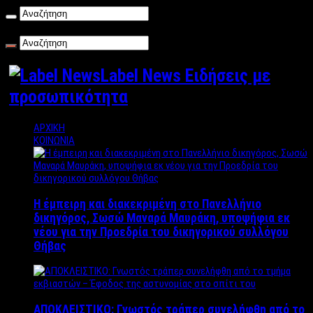
Παρασκευή , 07/08/2026
Label News Ειδήσεις με
προσωπικότητα
ΑΡΧΙΚΗ
ΚΟΙΝΩΝΙΑ
Η έμπειρη και διακεκριμένη στο Πανελλήνιο
δικηγόρος, Σωσώ Μαναρά Μαυράκη, υποψήφια εκ
νέου για την Προεδρία του δικηγορικού συλλόγου
Θήβας
ΑΠΟΚΛΕΙΣΤΙΚΟ: Γνωστός τράπερ συνελήφθη από το