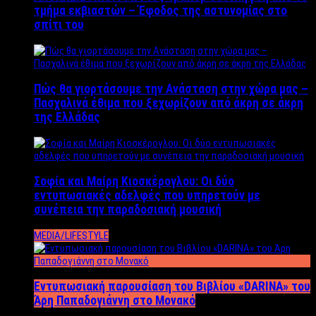
τμήμα εκβιαστών – Έφοδος της αστυνομίας στο
σπίτι του
Πώς θα γιορτάσουμε την Ανάσταση στην χώρα μας –
Πασχαλινά έθιμα που ξεχωρίζουν από άκρη σε άκρη
της Ελλάδας
Σοφία και Μαίρη Κιοσκέρογλου: Οι δύο
εντυπωσιακές αδελφές που υπηρετούν με
συνέπεια την παραδοσιακή μουσική
MEDIA/LIFESTYLE
Εντυπωσιακή παρουσίαση του Βιβλίου «DARINA» του
Άρη Παπαδογιάννη στο Μονακό