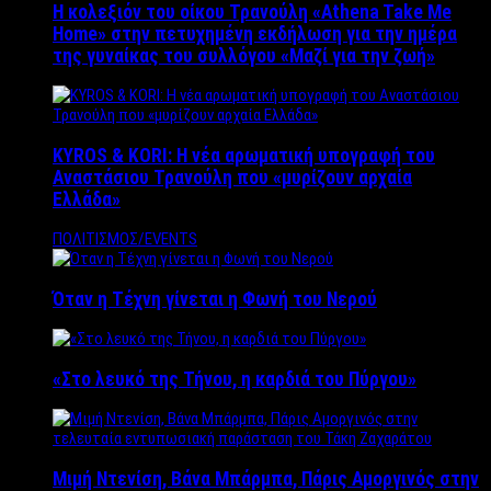
Η κολεξιόν του οίκου Τρανούλη «Athena Take Me
Home» στην πετυχημένη εκδήλωση για την ημέρα
της γυναίκας του συλλόγου «Μαζί για την ζωή»
KYROS & KORI: Η νέα αρωματική υπογραφή του
Αναστάσιου Τρανούλη που «μυρίζουν αρχαία
Ελλάδα»
ΠΟΛΙΤΙΣΜΟΣ/EVENTS
Όταν η Τέχνη γίνεται η Φωνή του Νερού
«Στο λευκό της Τήνου, η καρδιά του Πύργου»
Μιμή Ντενίση, Βάνα Μπάρμπα, Πάρις Αμοργινός στην