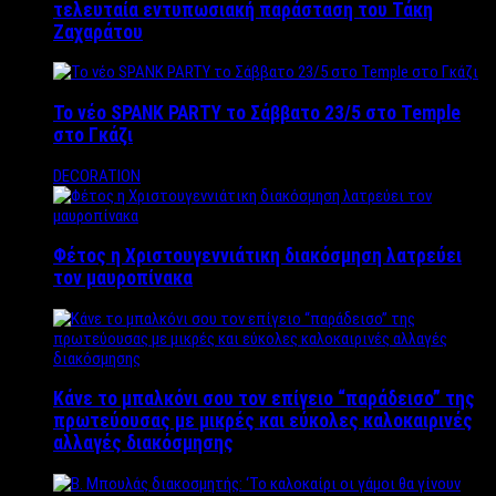
τελευταία εντυπωσιακή παράσταση του Τάκη
Ζαχαράτου
Το νέο SPANK PARTY το Σάββατο 23/5 στο Temple
στο Γκάζι
DECORATION
Φέτος η Χριστουγεννιάτικη διακόσμηση λατρεύει
τον μαυροπίνακα
Κάνε το μπαλκόνι σου τον επίγειο “παράδεισο” της
πρωτεύουσας με μικρές και εύκολες καλοκαιρινές
αλλαγές διακόσμησης