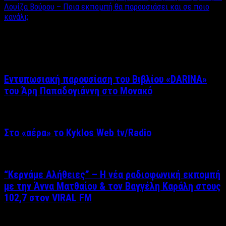
Λουίζα Βούρου – Ποια εκπομπή θα παρουσιάσει και σε ποιο
κανάλι;
Σχετικά άρθρα
Εντυπωσιακή παρουσίαση του Βιβλίου «DARINA»
του Άρη Παπαδογιάννη στο Μονακό
Στο «αέρα» το Kyklos Web tv/Radio
“Kερνάμε Αλήθειες” – Η νέα ραδιοφωνική εκπομπή
με την Άννα Ματθαίου & τον Βαγγέλη Καράλη στους
102,7 στον VIRAL FM