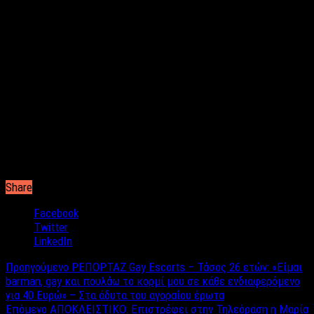
περιεχόμενο, κατά καιρούς φιλοξένησε συνεντεύξεις
προσώπων όπως ο Φιντέλ Κάστρο, ο Φρανκ Σινάτρα, ο Μάρλον
Μπράντο, ακόμη και ο Τζον Λένον. Επιπλέον, στις σελίδες του
περιοδικού φιλοξενήθηκαν κείμενα σπουδαίων συγγραφέων,
όπως του Ίαν Φλέμινγκ, του Τζακ Κέρουακ και της Μάργκαρετ
Άτγουντ.
Το πρώτο Playboy, κανείς δεν πρόκειται να το ξεχάσει. Στο
εξώφυλλό του, η μοναδική Μέριλιν Μονρό, ενώ μπορεί να
διακρίνει κανείς πως κόστιζε μόλις 50 σεντς. Μικρή η αξία
του τότε, μεγάλη η κληρονομιά του για το σήμερα. Καλό ταξίδι
Hugh!
Share
Facebook
Twitter
LinkedIn
Προηγούμενο
ΡΕΠΟΡΤΑΖ Gay Escorts – Τάσος 26 ετών: «Είμαι
barman, gay και πουλάω το κορμί μου σε κάθε ενδιαφερόμενο
για 40 Ευρώ» – Στα άδυτα του αγοραίου έρωτα
Επόμενο
ΑΠΟΚΛΕΙΣΤΙΚΟ: Επιστρέφει στην Τηλεόραση η Μαρία