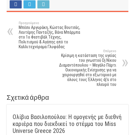
Προηγούμενο
Μπέσυ Αργυράκη, Κώστας Βουτσάς,
Λευτέρης Πανταζής, Βάνα Μπάρμπα
στο 1ο Φεστιβάλ Τέχνης,
Πολιτισμού & Αγάπης από το
Καλλιτεχνόραμα Γλυφάδας
Επόμενο
Κρίσιμη η κατάσταση της υγείας
του γνωστού Dj Νίκου
Διαμαντόπουλου – Μεγάλο Πάρτι
Οικονομικής Ενίσχυσης για να
χειρουργηθεί στο εξωτερικό με
όλους τους Έλληνες dj’s στο
πλευρό του
Σχετικά άρθρα
Ολίβια Βασιλοπούλου: Η ομογενής με διεθνή
καριέρα που διεκδικεί το στέμμα του Miss
Universe Greece 2026