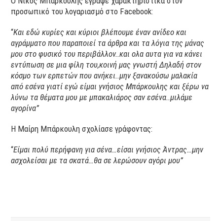
Ο Νίκος Mπάρκουλης έγραψε χαρακτηριστικά στον
προσωπικό του λογαριασμό στο Facebook:
“
Και εδώ κυρίες και κύριοι βλέπουμε έναν ανίδεο και
αγράμματο που παραποιεί τα άρθρα και τα λόγια της μάνας
μου στο φυσικό του περιβάλλον..και ολα αυτα για να κάνει
εντύπωση σε μια φίλη του,κοινή μας γνωστή Δηλαδή στον
κόσμο των ερπετών που ανήκει..μην ξανακούσω μαλακία
από εσένα γιατί εγώ είμαι γνήσιος Μπάρκουλης και ξέρω να
λύνω τα θέματα μου με μπακαλιάρος σαν εσένα..μιλάμε
αγορίνα”
Η Μαίρη Μπάρκουλη σχολίασε γράφοντας:
“
Είμαι πολύ περήφανη για σένα…είσαι γνήσιος Άντρας…μην
ασχολείσαι με τα σκατά…θα σε λερώσουν αγόρι μου”