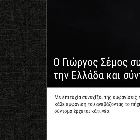
Ο Γιώργος Σέμος συ
την Ελλάδα και σύν
Με επιτυχία συνεχίζει της εμφανίσεις 
κάθε εμφάνιση του ανεβάζοντας το πήχη
σύντομα έρχεται κάτι νέο.