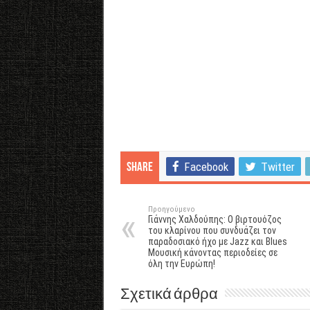
Facebook
Twitter
Share
Προηγούμενο
Γιάννης Χαλδούπης: O βιρτουόζος
του κλαρίνου που συνδυάζει τον
παραδοσιακό ήχο με Jazz και Blues
Μουσική κάνοντας περιοδείες σε
όλη την Ευρώπη!
Σχετικά άρθρα