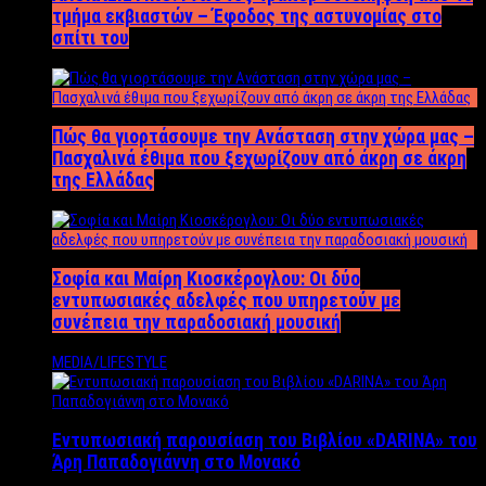
τμήμα εκβιαστών – Έφοδος της αστυνομίας στο
σπίτι του
Πώς θα γιορτάσουμε την Ανάσταση στην χώρα μας –
Πασχαλινά έθιμα που ξεχωρίζουν από άκρη σε άκρη
της Ελλάδας
Σοφία και Μαίρη Κιοσκέρογλου: Οι δύο
εντυπωσιακές αδελφές που υπηρετούν με
συνέπεια την παραδοσιακή μουσική
MEDIA/LIFESTYLE
Εντυπωσιακή παρουσίαση του Βιβλίου «DARINA» του
Άρη Παπαδογιάννη στο Μονακό