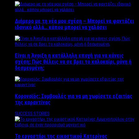
Διήμερο με τη νέα μου σχέση – Μπορεί να φαντάζει
ιδανικό αλλά… κάπου μπορεί να χαλάσει
Είναι η Άνοιξη η κατάλληλη εποχή για να κάνεις
σχέση; Πώς θέλεις να σε βρει το καλοκαίρι, μόνη ή
δεσμευμένη;
Κορονοϊός: Συμβουλές για να μη χωρίσετε εξαιτίας
της καραντίνας
SUCCESS STORIES
Το εργαστήρι της εικαστικού Κατερίνας