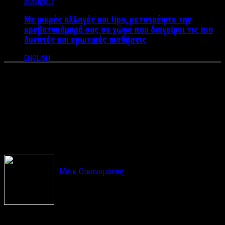
Με μικρές αλλαγές και tips, μετατρέψτε την
κρεβατοκάμαρά σας σε χώρο που διεγείρει τις πιο
δυνατές και ερωτικές αισθήσεις
ENGLISH
Ο «Γολγοθάς» ενός
οροθετικού στην Ελλάδα του
2018
Μάικ Οικονομάκος
Ζουν ανάμεσά μας. Είναι άνθρωποι που έχουν κι
αυτοί δικαίωμα στον έρωτα, την αγάπη, την