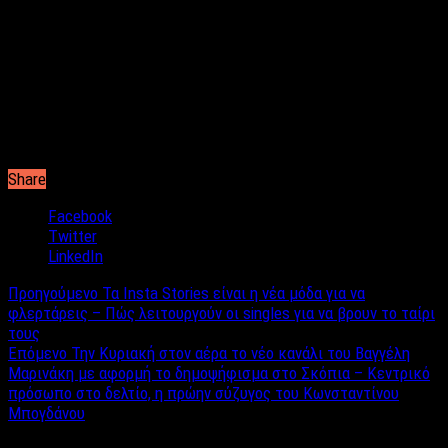
το
​1984 μέχρι και τις 31 Οκτώβριου 2014
είχαν δηλωθεί
στην Ελλάδα 14.288 λοιμώξεις με τους 3.638 φορείς να έχουν
εκδηλώσει AIDS και τους 6.850 να υποβάλλονται σε
αντιρετροϊκή θεραπεία. Οι θάνατοι ανέρχονται στους 2.471.
Συγκριτικά με την τριετία 2011-2013 για πρώτη φορά φέτος
καταγράφεται μείωση των κρουσμάτων, αφού το 2013 είχαν
καταγραφεί 7,2 περιστατικά HV ανά 100.000 άτομα, ενώ το
2014 ο ρυθμός εμφάνισης έχει πέσει στο 5,9 ανά 100.000.
Share
Facebook
Twitter
LinkedIn
Προηγούμενο
Τα Insta Stories είναι η νέα μόδα για να
φλερτάρεις – Πώς λειτουργούν οι singles για να βρουν το ταίρι
τους
Επόμενο
Την Κυριακή στον αέρα το νέο κανάλι του Βαγγέλη
Μαρινάκη με αφορμή το δημοψήφισμα στο Σκόπια – Κεντρικό
πρόσωπο στο δελτίο, η πρώην σύζυγος του Κωνσταντίνου
Μπογδάνου