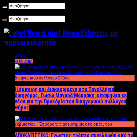
Κυριακή , 09/08/2026
Label News Ειδήσεις με
προσωπικότητα
ΑΡΧΙΚΗ
ΚΟΙΝΩΝΙΑ
Η έμπειρη και διακεκριμένη στο Πανελλήνιο
δικηγόρος, Σωσώ Μαναρά Μαυράκη, υποψήφια εκ
νέου για την Προεδρία του δικηγορικού συλλόγου
Θήβας
ΑΠΟΚΛΕΙΣΤΙΚΟ: Γνωστός τράπερ συνελήφθη από το