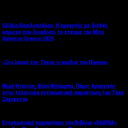
Σχετικά άρθρα
Ολίβια Βασιλοπούλου: Η ομογενής με διεθνή
καριέρα που διεκδικεί το στέμμα του Miss
Universe Greece 2026
«Στο λευκό της Τήνου, η καρδιά του Πύργου»
Μιμή Ντενίση, Βάνα Μπάρμπα, Πάρις Αμοργινός
στην τελευταία εντυπωσιακή παράσταση του Τάκη
Ζαχαράτου
Εντυπωσιακή παρουσίαση του Βιβλίου «DARINA»