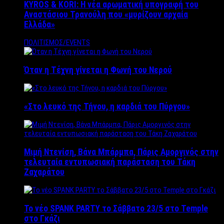
KYROS & KORI: Η νέα αρωματική υπογραφή του
Αναστάσιου Τρανούλη που «μυρίζουν αρχαία
Ελλάδα»
ΠΟΛΙΤΙΣΜΟΣ/EVENTS
Όταν η Τέχνη γίνεται η Φωνή του Νερού
«Στο λευκό της Τήνου, η καρδιά του Πύργου»
Μιμή Ντενίση, Βάνα Μπάρμπα, Πάρις Αμοργινός στην
τελευταία εντυπωσιακή παράσταση του Τάκη
Ζαχαράτου
Το νέο SPANK PARTY το Σάββατο 23/5 στο Temple
στο Γκάζι