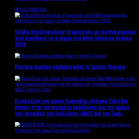
ΜΟΔΑ/ΟΜΟΡΦΙΑ
Ολίβια Βασιλοπούλου: Η ομογενής με διεθνή καριέρα
που διεκδικεί το στέμμα του Miss Universe Greece
2026
Patricia Sundari explains what is tantric therapy
Η κολεξιόν του οίκου Τρανούλη «Athena Take Me
Home» στην πετυχημένη εκδήλωση για την ημέρα
της γυναίκας του συλλόγου «Μαζί για την ζωή»