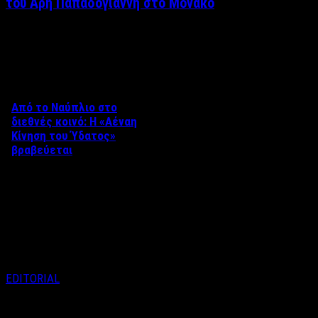
του Άρη Παπαδογιάννη στο Μονακό
Δείτε επίσης
Από το Ναύπλιο στο
διεθνές κοινό: Η «Αέναη
Κίνηση του Ύδατος»
βραβεύεται
Στο πλαίσιο του 8ου Διεθνούς
Φεστιβάλ Κινηματογράφου
Ναυπλίου «ΓΕΦΥΡΕΣ», το
ντοκιμαντέρ «Η Αέναη Κίνηση
του …
EDITORIAL