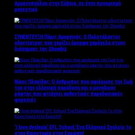
Αρμενοπούλου στην Εύβοια, σε έναν προορισμό
μαγευτικό
ΣΥΝΕΝΤΕΥΞΗ Πάρις Αμοργινός: O Πολυτάλαντος
οδοντίατρος που χαρίζει όμορφα χαμόγελα στους
διάσημους της Showbiz
Νίκος Πλακίδας: O άνθρωπος που αφιέρωσε την ζωή
του στην ελληνική παράδοση και ο μοναδικός
ράφτης που φτιάχνει αυθεντικές παραδοσιακές
φορεσιές
‘Ι love dyslexia’ EFL School: Ένα Ελληνικό Σχολείo 1ο
στην Καινοτομία στην Ευρώπη!