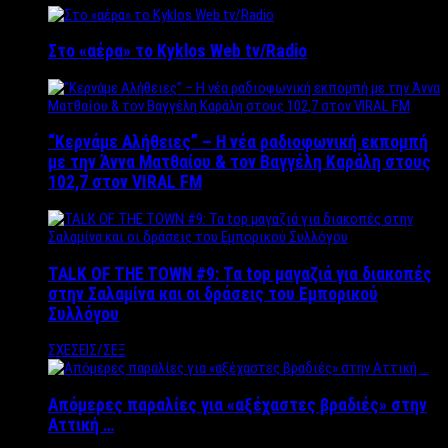
Στο «αέρα» το Kyklos Web tv/Radio
“Kερνάμε Αλήθειες” – Η νέα ραδιοφωνική εκπομπή
με την Άννα Ματθαίου & τον Βαγγέλη Καράλη στους
102,7 στον VIRAL FM
TALK OF THE TOWN #9: Τα top μαγαζιά για διακοπές
στην Σαλαμίνα και οι δράσεις του Εμπορικού
Συλλόγου
ΣΧΕΣΕΙΣ/ΣΕΞ
Απόμερες παραλίες για «αξέχαστες βραδιές» στην
Αττική …