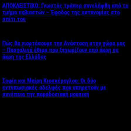
ΑΠΟΚΛΕΙΣΤΙΚΟ: Γνωστός τράπερ συνελήφθη από το
τμήμα εκβιαστών – Έφοδος της αστυνομίας στο
σπίτι του
Πώς θα γιορτάσουμε την Ανάσταση στην χώρα μας
– Πασχαλινά έθιμα που ξεχωρίζουν από άκρη σε
άκρη της Ελλάδας
Σοφία και Μαίρη Κιοσκέρογλου: Οι δύο
εντυπωσιακές αδελφές που υπηρετούν με
συνέπεια την παραδοσιακή μουσική
Δείτε επίσης