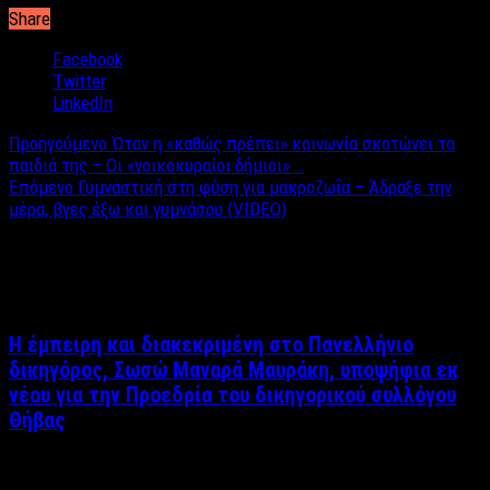
Share
Facebook
Twitter
LinkedIn
Προηγούμενο
Όταν η «καθώς πρέπει» κοινωνία σκοτώνει τα
παιδιά της – Οι «νοικοκυραίοι δήμιοι» …
Επόμενο
Γυμναστική στη φύση για μακροζωΐα – Άδραξε την
μέρα, βγες έξω και γυμνάσου (VIDEO)
Σχετικά άρθρα
Η έμπειρη και διακεκριμένη στο Πανελλήνιο
δικηγόρος, Σωσώ Μαναρά Μαυράκη, υποψήφια εκ
νέου για την Προεδρία του δικηγορικού συλλόγου
Θήβας