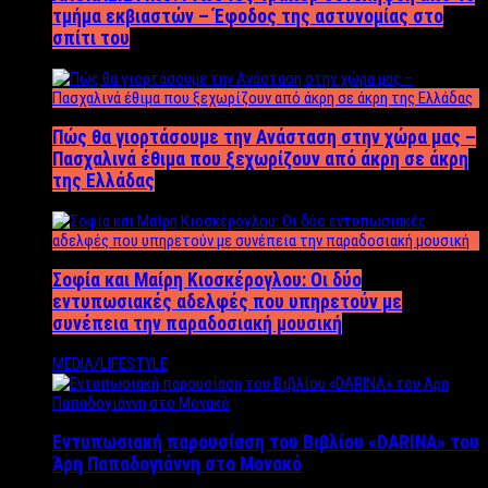
τμήμα εκβιαστών – Έφοδος της αστυνομίας στο
σπίτι του
Πώς θα γιορτάσουμε την Ανάσταση στην χώρα μας –
Πασχαλινά έθιμα που ξεχωρίζουν από άκρη σε άκρη
της Ελλάδας
Σοφία και Μαίρη Κιοσκέρογλου: Οι δύο
εντυπωσιακές αδελφές που υπηρετούν με
συνέπεια την παραδοσιακή μουσική
MEDIA/LIFESTYLE
Εντυπωσιακή παρουσίαση του Βιβλίου «DARINA» του
Άρη Παπαδογιάννη στο Μονακό