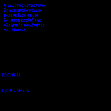
Ο γνωστός αστρολόγος
Άρης Παπαδογιάννης
καλεσμένος σε μια
λαμπερή βραδιά της
ελληνικής κοινότητας
του Μονακό
Η Ελληνική κοινότητα του
Μονακό διοργάνωσε μια
ιδιαίτερη βραδιά προς τιμήν
των Ολυμπιακών αθλητών που
…
EDITORIAL
ΠΟΙΟΙ ΕΙΜΑΣΤΕ
Email : info@labelnews.gr
Τηλέφωνο : 6998712903
(Βαγγέλης Καράλης - Αρχισυντάκτης)