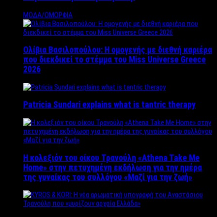
ΜΟΔΑ/ΟΜΟΡΦΙΑ
Ολίβια Βασιλοπούλου: Η ομογενής με διεθνή καριέρα
που διεκδικεί το στέμμα του Miss Universe Greece
2026
Patricia Sundari explains what is tantric therapy
Η κολεξιόν του οίκου Τρανούλη «Athena Take Me
Home» στην πετυχημένη εκδήλωση για την ημέρα
της γυναίκας του συλλόγου «Μαζί για την ζωή»