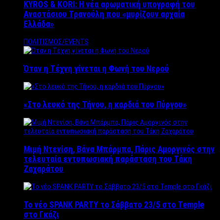
KYROS & KORI: Η νέα αρωματική υπογραφή του
Αναστάσιου Τρανούλη που «μυρίζουν αρχαία
Ελλάδα»
ΠΟΛΙΤΙΣΜΟΣ/EVENTS
Όταν η Τέχνη γίνεται η Φωνή του Νερού
«Στο λευκό της Τήνου, η καρδιά του Πύργου»
Μιμή Ντενίση, Βάνα Μπάρμπα, Πάρις Αμοργινός στην
τελευταία εντυπωσιακή παράσταση του Τάκη
Ζαχαράτου
Το νέο SPANK PARTY το Σάββατο 23/5 στο Temple
στο Γκάζι