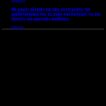
Με μικρές αλλαγές και tips, μετατρέψτε την
κρεβατοκάμαρά σας σε χώρο που διεγείρει τις πιο
δυνατές και ερωτικές αισθήσεις
ENGLISH
“Ο Ζακ δεν μπήκε στο
κοσμηματοπωλείο για να
ληστέψει αλλά για να
προστατευτεί” η κατάθεση
που ανατρέπει τα δεδομένα
Eρωτηματικά αφήνει ο Γρηγόρης Βαλλιανάτος αναφορικά με
την απόπειρα ληστείας που φέρεται να επιδίωξε να κάνει ο
33χρονος. Τόσο από αυτόπτες μάρτυρες όσο και επίσημα
αργότερα από την ΕΛΑΣ έγινε γνωστό πως σκοπός του νεαρού