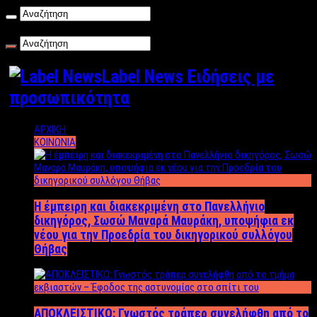
Σάββατο , 08/08/2026
Label News Ειδήσεις με
προσωπικότητα
ΑΡΧΙΚΗ
ΚΟΙΝΩΝΙΑ
Η έμπειρη και διακεκριμένη στο Πανελλήνιο
δικηγόρος, Σωσώ Μαναρά Μαυράκη, υποψήφια εκ
νέου για την Προεδρία του δικηγορικού συλλόγου
Θήβας
ΑΠΟΚΛΕΙΣΤΙΚΟ: Γνωστός τράπερ συνελήφθη από το