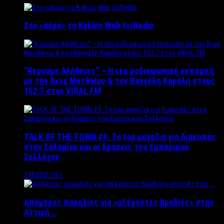
Στο «αέρα» το Kyklos Web tv/Radio
“Kερνάμε Αλήθειες” – Η νέα ραδιοφωνική εκπομπή
με την Άννα Ματθαίου & τον Βαγγέλη Καράλη στους
102,7 στον VIRAL FM
TALK OF THE TOWN #9: Τα top μαγαζιά για διακοπές
στην Σαλαμίνα και οι δράσεις του Εμπορικού
Συλλόγου
ΣΧΕΣΕΙΣ/ΣΕΞ
Απόμερες παραλίες για «αξέχαστες βραδιές» στην
Αττική …