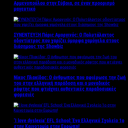
Αρμενοπούλου στην Εύβοια, σε έναν προορισμό
μαγευτικό
ΣΥΝΕΝΤΕΥΞΗ Πάρις Αμοργινός: O Πολυτάλαντος
οδοντίατρος που χαρίζει όμορφα χαμόγελα στους
διάσημους της Showbiz
Νίκος Πλακίδας: O άνθρωπος που αφιέρωσε την ζωή
του στην ελληνική παράδοση και ο μοναδικός
ράφτης που φτιάχνει αυθεντικές παραδοσιακές
φορεσιές
‘Ι love dyslexia’ EFL School: Ένα Ελληνικό Σχολείo 1ο
στην Καινοτομία στην Ευρώπη!