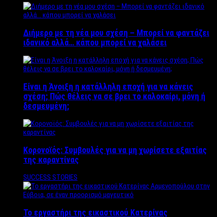
Διήμερο με τη νέα μου σχέση – Μπορεί να φαντάζει
ιδανικό αλλά… κάπου μπορεί να χαλάσει
Είναι η Άνοιξη η κατάλληλη εποχή για να κάνεις
σχέση; Πώς θέλεις να σε βρει το καλοκαίρι, μόνη ή
δεσμευμένη;
Κορονοϊός: Συμβουλές για να μη χωρίσετε εξαιτίας
της καραντίνας
SUCCESS STORIES
Το εργαστήρι της εικαστικού Κατερίνας