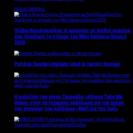
ΜΟΔΑ/ΟΜΟΡΦΙΑ
Ολίβια Βασιλοπούλου: Η ομογενής με διεθνή καριέρα
που διεκδικεί το στέμμα του Miss Universe Greece
2026
Patricia Sundari explains what is tantric therapy
Η κολεξιόν του οίκου Τρανούλη «Athena Take Me
Home» στην πετυχημένη εκδήλωση για την ημέρα
της γυναίκας του συλλόγου «Μαζί για την ζωή»