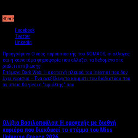
Share
Facebook
Twitter
LinkedIn
Προηγούμενο
Ο νέος παρουσιαστής του NOMADS, οι αλλαγές
και η καινοτόμα ψηφοφορία που αλλάζει τα δεδομένα στο
ριάλιτι επιβίωσης
Επόμενο
Dark Web: Η σκοτεινή πλευρά του Internet που δεν
έχει γυρισμό – Ένα ανεξέλεγκτο κομμάτι του διαδικτύου που
αν μπεις θα γίνει o “εφιάλτης” σου
Σχετικά άρθρα
Ολίβια Βασιλοπούλου: Η ομογενής με διεθνή
καριέρα που διεκδικεί το στέμμα του Miss
Universe Greece 2026