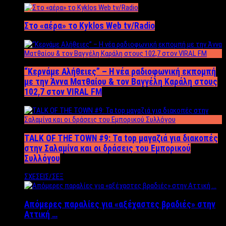
Στο «αέρα» το Kyklos Web tv/Radio
“Kερνάμε Αλήθειες” – Η νέα ραδιοφωνική εκπομπή
με την Άννα Ματθαίου & τον Βαγγέλη Καράλη στους
102,7 στον VIRAL FM
TALK OF THE TOWN #9: Τα top μαγαζιά για διακοπές
στην Σαλαμίνα και οι δράσεις του Εμπορικού
Συλλόγου
ΣΧΕΣΕΙΣ/ΣΕΞ
Απόμερες παραλίες για «αξέχαστες βραδιές» στην
Αττική …