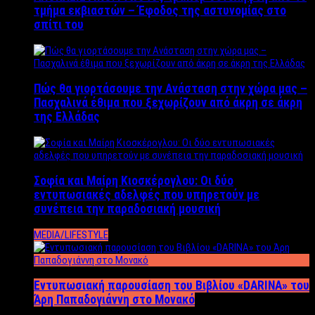
τμήμα εκβιαστών – Έφοδος της αστυνομίας στο
σπίτι του
Πώς θα γιορτάσουμε την Ανάσταση στην χώρα μας –
Πασχαλινά έθιμα που ξεχωρίζουν από άκρη σε άκρη
της Ελλάδας
Σοφία και Μαίρη Κιοσκέρογλου: Οι δύο
εντυπωσιακές αδελφές που υπηρετούν με
συνέπεια την παραδοσιακή μουσική
MEDIA/LIFESTYLE
Εντυπωσιακή παρουσίαση του Βιβλίου «DARINA» του
Άρη Παπαδογιάννη στο Μονακό