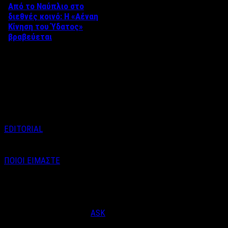
Από το Ναύπλιο στο
διεθνές κοινό: Η «Αέναη
Κίνηση του Ύδατος»
βραβεύεται
Στο πλαίσιο του 8ου Διεθνούς
Φεστιβάλ Κινηματογράφου
Ναυπλίου «ΓΕΦΥΡΕΣ», το
ντοκιμαντέρ «Η Αέναη Κίνηση
του …
EDITORIAL
ΠΟΙΟΙ ΕΙΜΑΣΤΕ
Email : info@labelnews.gr
Τηλέφωνο : 6998712903
(Βαγγέλης Καράλης - Αρχισυντάκτης)
Designed & Developed by
ASK
© Copyright 2026, LabelNews - All Rights Reserved