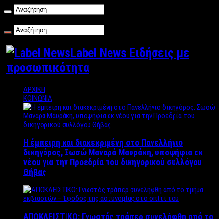
Σάββατο , 08/08/2026
Label News Ειδήσεις με
προσωπικότητα
ΑΡΧΙΚΗ
ΚΟΙΝΩΝΙΑ
Η έμπειρη και διακεκριμένη στο Πανελλήνιο
δικηγόρος, Σωσώ Μαναρά Μαυράκη, υποψήφια εκ
νέου για την Προεδρία του δικηγορικού συλλόγου
Θήβας
ΑΠΟΚΛΕΙΣΤΙΚΟ: Γνωστός τράπερ συνελήφθη από το