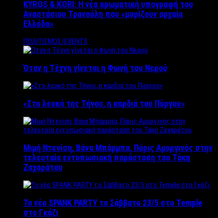
KYROS & KORI: Η νέα αρωματική υπογραφή του
Αναστάσιου Τρανούλη που «μυρίζουν αρχαία
Ελλάδα»
ΠΟΛΙΤΙΣΜΟΣ/EVENTS
Όταν η Τέχνη γίνεται η Φωνή του Νερού
«Στο λευκό της Τήνου, η καρδιά του Πύργου»
Μιμή Ντενίση, Βάνα Μπάρμπα, Πάρις Αμοργινός στην
τελευταία εντυπωσιακή παράσταση του Τάκη
Ζαχαράτου
Το νέο SPANK PARTY το Σάββατο 23/5 στο Temple
στο Γκάζι