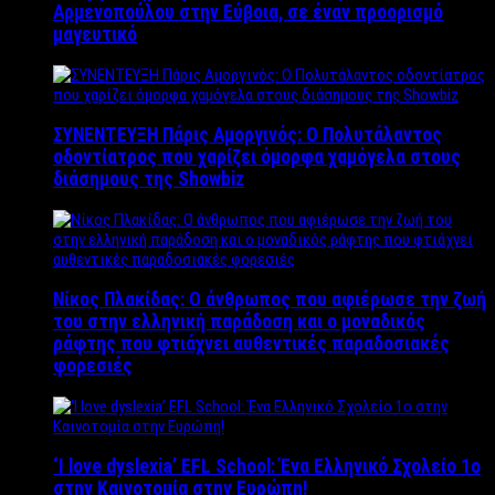
Αρμενοπούλου στην Εύβοια, σε έναν προορισμό
μαγευτικό
ΣΥΝΕΝΤΕΥΞΗ Πάρις Αμοργινός: O Πολυτάλαντος
οδοντίατρος που χαρίζει όμορφα χαμόγελα στους
διάσημους της Showbiz
Νίκος Πλακίδας: O άνθρωπος που αφιέρωσε την ζωή
του στην ελληνική παράδοση και ο μοναδικός
ράφτης που φτιάχνει αυθεντικές παραδοσιακές
φορεσιές
‘Ι love dyslexia’ EFL School: Ένα Ελληνικό Σχολείo 1ο
στην Καινοτομία στην Ευρώπη!