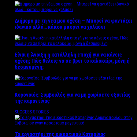
Διήμερο με τη νέα μου σχέση – Μπορεί να φαντάζει
ιδανικό αλλά… κάπου μπορεί να χαλάσει
Είναι η Άνοιξη η κατάλληλη εποχή για να κάνεις
σχέση; Πώς θέλεις να σε βρει το καλοκαίρι, μόνη ή
δεσμευμένη;
Κορονοϊός: Συμβουλές για να μη χωρίσετε εξαιτίας
της καραντίνας
SUCCESS STORIES
Το εργαστήρι της εικαστικού Κατερίνας