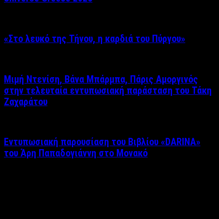
«Στο λευκό της Τήνου, η καρδιά του Πύργου»
Μιμή Ντενίση, Βάνα Μπάρμπα, Πάρις Αμοργινός
στην τελευταία εντυπωσιακή παράσταση του Τάκη
Ζαχαράτου
Εντυπωσιακή παρουσίαση του Βιβλίου «DARINA»
του Άρη Παπαδογιάννη στο Μονακό
Δείτε επίσης