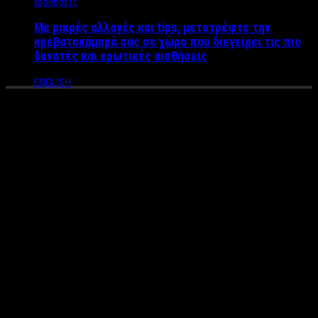
Με μικρές αλλαγές και tips, μετατρέψτε την
κρεβατοκάμαρά σας σε χώρο που διεγείρει τις πιο
δυνατές και ερωτικές αισθήσεις
ENGLISH
Ο καναλάρχης κουμπάρος, ο
Eros Ramazzotti, οι άνδρες με
τα «μαύρα», τα 12 νυφικά της
Υβόννης, οι VIP καλεσμένοι
και τα «δρακόντεια» μέτρα
ασφαλείας – Όλες οι
λεπτομέρειες για τον γάμο