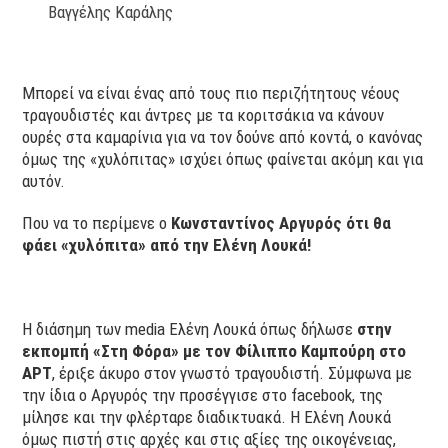
Βαγγέλης Καράλης
Μπορεί να είναι ένας από τους πιο περιζήτητους νέους
τραγουδιστές και άντρες με τα κοριτσάκια να κάνουν
ουρές στα καμαρίνια για να τον δούνε από κοντά, ο κανόνας
όμως της «χυλόπιτας» ισχύει όπως φαίνεται ακόμη και για
αυτόν.
Που να το περίμενε ο
Κωνσταντίνος Αργυρός ότι θα
φάει «χυλόπιτα» από την Ελένη Λουκά!
Η διάσημη των media Ελένη Λουκά όπως δήλωσε
στην
εκπομπή «Στη Φόρα» με τον Φίλιππο Καμπούρη στο
ΑΡΤ
, έριξε άκυρο στον γνωστό τραγουδιστή. Σύμφωνα με
την ίδια ο Αργυρός την προσέγγισε στο facebook, της
μίλησε και την φλέρταρε διαδικτυακά. Η Ελένη Λουκά
όμως πιστή στις αρχές και στις αξίες της οικογένειας,