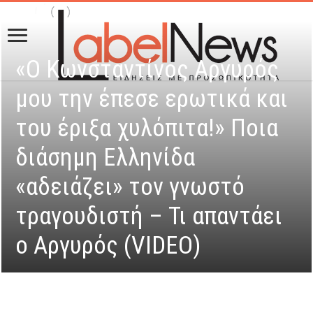
«Ο Κωνσταντίνος Αργυρός
μου την έπεσε ερωτικά και
του έριξα χυλόπιτα!» Ποια
διάσημη Ελληνίδα
«αδειάζει» τον γνωστό
τραγουδιστή – Τι απαντάει
ο Αργυρός (VIDEO)