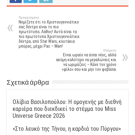
Προηγούμενο
Νομίζετε ότι το Χριστουγεννιάτικο
σας δέντρο είναι το πιο
πρωτότυπο; Λάθος! Αυτά είναι τα
πιο πρωτότυπα Χριστουγεννιάτικα
δέντρα, από Star Wars, κουτάκια
μπύρας, μέχρι Pac – Man!
Επόμενο
Είναι ωραίο να είσαι νέος, αλλά
ακόμη καλύτερο να μεγαλώνεις και
να ωριμάζεις – Κάνε τον χρόνο
«φίλο» σου και μην τον φοβάσαι
Σχετικά άρθρα
Ολίβια Βασιλοπούλου: Η ομογενής με διεθνή
καριέρα που διεκδικεί το στέμμα του Miss
Universe Greece 2026
«Στο λευκό της Τήνου, η καρδιά του Πύργου»