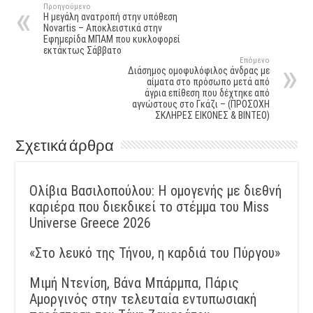
Προηγούμενο
Η μεγάλη ανατροπή στην υπόθεση
Novartis – Aποκλειστικά στην
Εφημερίδα ΜΠΑΜ που κυκλοφορεί
εκτάκτως Σάββατο
Επόμενο
Διάσημος ομοφυλόφιλος άνδρας με
αίματα στο πρόσωπο μετά από
άγρια επίθεση που δέχτηκε από
αγνώστους στο Γκάζι – (ΠΡΟΣΟΧΗ
ΣΚΛΗΡΕΣ ΕΙΚΟΝΕΣ & ΒΙΝΤΕΟ)
Σχετικά άρθρα
Ολίβια Βασιλοπούλου: Η ομογενής με διεθνή
καριέρα που διεκδικεί το στέμμα του Miss
Universe Greece 2026
«Στο λευκό της Τήνου, η καρδιά του Πύργου»
Μιμή Ντενίση, Βάνα Μπάρμπα, Πάρις
Αμοργινός στην τελευταία εντυπωσιακή