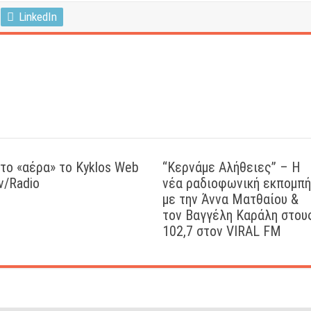
LinkedIn
το «αέρα» το Kyklos Web
“Kερνάμε Αλήθειες” – Η
v/Radio
νέα ραδιοφωνική εκπομπή
με την Άννα Ματθαίου &
τον Βαγγέλη Καράλη στου
102,7 στον VIRAL FM