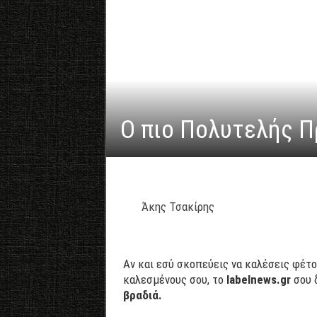
Ο πιο Πολυτελής Π
Άκης Τσακίρης
Αν και εσύ σκοπεύεις να καλέσεις φέτ
καλεσμένους σου, το
labelnews
.
gr
σου δ
βραδιά.