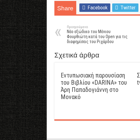
Facebook
Twitter
Share
Προηγούμενο
Νέο εξώδικο του Μένιου
Φουρθιώτη κατά του Οpen για τις
διαφημίσεις του Ριχάρδου
Σχετικά άρθρα
Εντυπωσιακή παρουσίαση
Σ
του Βιβλίου «DARINA» του
t
Άρη Παπαδογιάννη στο
Μονακό