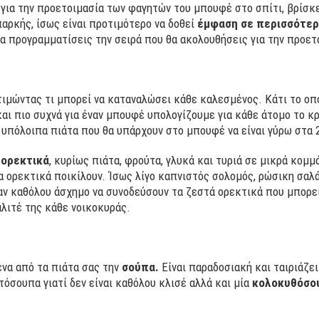
 για την προετοιμασία των φαγητών του μπουφέ στο σπίτι, βρίσκ
αρκής, ίσως είναι προτιμότερο να δοθεί
έμφαση σε περισσότερ
να προγραμματίσεις την σειρά που θα ακολουθήσεις για την προετ
ιμώντας τι μπορεί να καταναλώσει κάθε καλεσμένος. Κάτι το οπο
αι πιο συχνά για έναν μπουφέ υπολογίζουμε για κάθε άτομο το κρ
α υπόλοιπα πιάτα που θα υπάρχουν στο μπουφέ να είναι γύρω στα 
 ορεκτικά
, κυρίως πιάτα, φρούτα, γλυκά και τυριά σε μικρά κομμά
α ορεκτικά ποικίλουν. Ίσως λίγο καπνιστός σολομός, ρώσικη σαλά
αν καθόλου άσχημο να συνοδεύσουν τα ζεστά ορεκτικά που μπορεί 
αλιτέ της κάθε νοικοκυράς.
ένα από τα πιάτα σας την
σούπα.
Είναι παραδοσιακή και ταιριάζει
όσουπα γιατί δεν είναι καθόλου κλισέ αλλά και μία
κολοκυθόσου