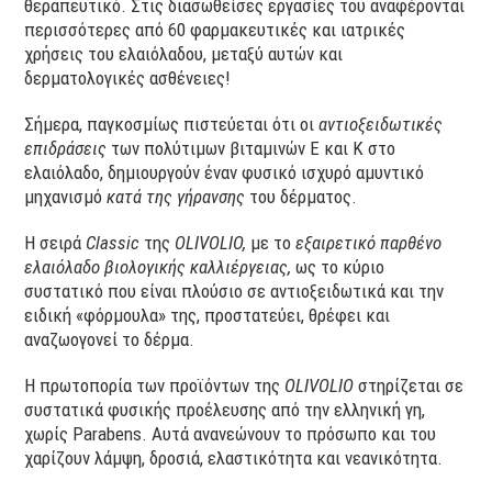
θεραπευτικό. Στις διασωθείσες εργασίες του αναφέρονται
περισσότερες από 60 φαρμακευτικές και ιατρικές
χρήσεις του ελαιόλαδου, μεταξύ αυτών και
δερματολογικές ασθένειες!
Σήμερα, παγκοσμίως πιστεύεται ότι οι
αντιοξειδωτικές
επιδράσεις
των πολύτιμων βιταμινών Ε και Κ στο
ελαιόλαδο, δημιουργούν έναν φυσικό ισχυρό αμυντικό
μηχανισμό
κατά της γήρανσης
του δέρματος.
Η σειρά
Classic
της
Ο
LIVOLIO
,
με το
εξαιρετικό παρθένο
ελαιόλαδο βιολογικής καλλιέργειας,
ως το κύριο
συστατικό που είναι πλούσιο σε αντιοξειδωτικά και την
ειδική «φόρμουλα» της, προστατεύει, θρέφει και
αναζωογονεί το δέρμα.
Η πρωτοπορία των προϊόντων της
OLIVOLIO
στηρίζεται σε
συστατικά φυσικής προέλευσης από την ελληνική γη,
χωρίς Parabens. Aυτά ανανεώνουν το πρόσωπο και του
χαρίζουν λάμψη, δροσιά, ελαστικότητα και νεανικότητα.