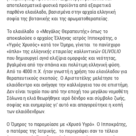
αποτελεσματικά φυσικά προϊόντα από εξαιρετικά
παρθένο ελαιόλαδο, βασισμένα στην αρχαία ελληνική
σοφία της βοτανικής και της αρωματοθεραπείας.
Το ελαιόλαδο ο «Μεγάλος Θεραπευτής» όπως το
αποκαλούσε ο αρχαίος Έλληνας ιατρός Ιπποκράτης, ο
«Υγρός Χρυσός» κατά τον Όμηρο, γίνεται το πανίσχυρο
«όπλο» της
ελληνικής εταιρείας καλλυντικών
OLIVOLIO
που δημιουργεί
αγνά
ελιξίρια ομορφιάς και νεότητας,
βγαλμένα από την σπάνια και πολύτιμη ελληνική φύση.
Από το 4000 π.Χ. ήταν γνωστή η χρήση του
ελαιόλαδου
για
θεραπευτικούς σκοπούς. Ο Αριστοτέλης μελέτησε το
ελαιόδεντρο και ανήγαγε την καλλιέργεια του σε επιστήμη.
Δεν είναι τυχαίο που από την εποχή του μεγάλου νομοθέτη
Σόλωνα η ελιά θεωρήθηκε ιερό δένδρο και σύμβολο ζωής,
σοφίας και ευημερίας γι’ αυτό και απαγορεύτηκε η κοπή
των ελαιόδενδρων.
Ο Όμηρος το παρομοίασε με «Χρυσό Υγρό». Ο Ιπποκράτης,
ο πατέρας της Ιατρικής, το περιγράφει σαν το τέλειο