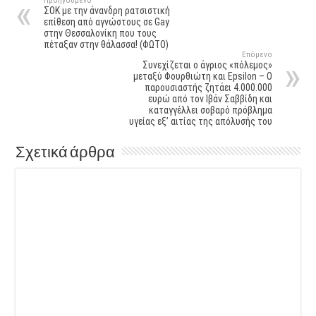
Προηγούμενο
ΣΟΚ με την άνανδρη ρατσιστική
επίθεση από αγνώστους σε Gay
στην Θεσσαλονίκη που τους
πέταξαν στην θάλασσα! (ΦΩΤΟ)
Επόμενο
Συνεχίζεται ο άγριος «πόλεμος»
μεταξύ Φουρθιώτη και Epsilon – Ο
παρουσιαστής ζητάει 4.000.000
ευρώ από τον Ιβάν Σαββίδη και
καταγγέλλει σοβαρό πρόβλημα
υγείας εξ’ αιτίας της απόλυσής του
Σχετικά άρθρα