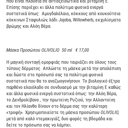
που είναι πλούσια σε αντιοξειδωτικά και βιταμίνη Ε.
Επίσης περιέχει κι άλλα πολύτιμα φυσικά ενεργά
συστατικά όπως: Αμυγδαλέλαιο, κόκκους από κουκούτσια
κόκκινων Σταφυλιών, λάδι Jojoba, Willowherb, εκχυλίσματα
βρώμης και Αλόη Βέρα.
Μάσκα Προσώπου
OLIVOLIO
50
ml
€ 17,00
H μαγική συνταγή ομορφιάς που ταιριάζει σε όλους τους
τύπους δέρματος. Απλώστε τη μάσκα μετά την απολέπιση
και δώστε στο πρόσωπό σας τα πολύτιμα φυσικά
συστατικά που θα το αναζωογονήσουν. Το βιολογικό έξτρα
παρθένο ελαιόλαδο σε συνδυασμό με την βιταμίνη Ε καθώς
και άλλα φυσικά ενεργά συστατικά όπως: την Αλόη Βέρα,
το Δενδρολίβανο , την πρωτεϊνη Ρυζιού, την Αλλαντοϊνη
και τον Ηλίανθο δίνουν στο δέρμα σας την καλύτερη
«τροφή». Χρησιμοποιείστε τη μάσκα προσώπου
OLIVOLIO
,
μετά από καλό ντεμακιγιάζ, δυο φορές τη βδομάδα και
δείτε το πρόσωπο σας να λάμπει.