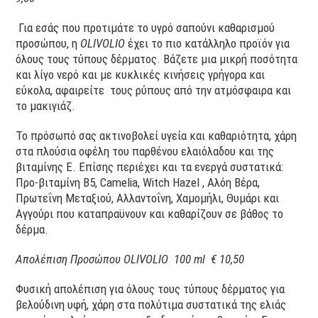
Για εσάς που προτιμάτε το υγρό σαπούνι καθαρισμού
προσώπου, η
OLIVOLIO
έχει το πιο κατάλληλο προϊόν για
όλους τους τύπους δέρματος. Βάζετε μια μικρή ποσότητα
και λίγο νερό και με κυκλικές κινήσεις γρήγορα και
εύκολα, αφαιρείτε τους ρύπους από την ατμόσφαιρα και
το μακιγιάζ.
Το πρόσωπό σας ακτινοβολεί υγεία και καθαριότητα, χάρη
στα πλούσια οφέλη του παρθένου ελαιόλαδου και της
βιταμίνης Ε. Επίσης περιέχει και τα ενεργά συστατικά:
Προ-βιταμίνη Β5, Camelia, Witch Hazel , Αλόη Βέρα,
Πρωτεΐνη Μεταξιού, Αλλαντοΐνη, Χαμομήλι, Θυμάρι και
Αγγούρι που καταπραϋνουν και καθαρίζουν σε βάθος το
δέρμα.
Απολέπιση Προσώπου
OLIVOLIO
100 ml
€ 10,50
Φυσική απολέπιση για όλους τους τύπους δέρματος για
βελούδινη υφή, χάρη στα πολύτιμα συστατικά της ελιάς