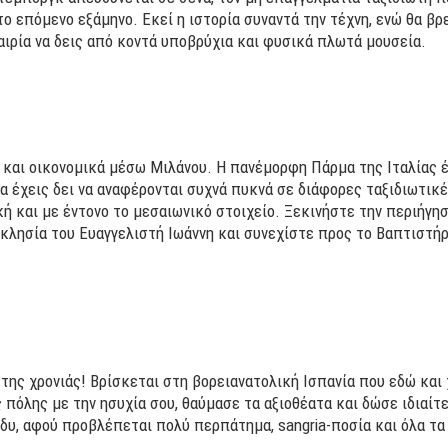
ο επόμενο εξάμηνο. Εκεί η ιστορία συναντά την τέχνη, ενώ θα βρ
αιρία να δεις από κοντά υποβρύχια και φυσικά πλωτά μουσεία.
 και οικονομικά μέσω Μιλάνου. Η πανέμορφη Πάρμα της Ιταλίας 
θα έχεις δει να αναφέρονται συχνά πυκνά σε διάφορες ταξιδιωτικ
κή και με έντονο το μεσαιωνικό στοιχείο. Ξεκινήστε την περιήγη
κκλησία του Ευαγγελιστή Ιωάννη και συνεχίστε προς το Βαπτιστήριο
 της χρονιάς! Βρίσκεται στη βορειανατολική Ισπανία που εδώ και 
 πόλης με την ησυχία σου, θαύμασε τα αξιοθέατα και δώσε ιδιαίτ
άδυ, αφού προβλέπεται πολύ περπάτημα, sangria-ποσία και όλα τα