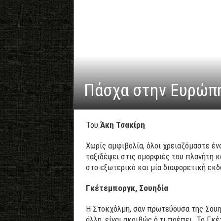
Πάσχα στην Ευρώπη:
Του
Άκη Τσακίρη
Χωρίς αμφιβολία, όλοι χρειαζόμαστε ένα
ταξιδέψει στις ομορφιές του πλανήτη κ
στο εξωτερικό και μία διαφορετική εκ
Γκέτεμποργκ, Σουηδία
Η Στοκχόλμη, σαν πρωτεύουσα της Σουηδ
άλλη, είναι ακριβώς ό,τι πρέπει. Το Γκ