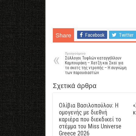
Facebook
Twitter
Share
Προηγούμενο
Σύλλογοι Τυφλών καταγγέλλουν
Καμπουράκη – Χατζή και Σκαϊ για
το σκετς της ντροπής – Η συγνώμη
των παρουσιαστών
Σχετικά άρθρα
Ολίβια Βασιλοπούλου: Η
«
ομογενής με διεθνή
κ
καριέρα που διεκδικεί το
στέμμα του Miss Universe
Greece 2026