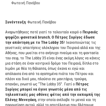
Φωτεινή Πανάβου
Συνέντευξη
: Φωτεινή Πανάβου
Αναρωτήθηκες ποτέ γιατί το τελευταίο καιρό ο
Πειραιάς
ψηφίζει φανατικά
brunch
;
Ο Πέτρος Συρίγος έδωσε
την απάντηση με το
The
Lobby 35
! Iκανοποιώντας τις
γευστικές απαιτήσεις ολόκληρου του Πειραιά αλλά και της
Αθήνας, που μυείται στο ανήσυχο πνεύμα και τη φαντασία
του σεφ, το The Lobby 35 είναι ένας ακόμη λόγος να κάνεις
μια στάση σε έναν κεντρικό δρόμο του Πειραιά, δίπλα στο
λιμάνι με θέα τη θάλασσα, όπως έκανα κι εγώ και
απόλαυσα ένα από τα αγαπημένα πιάτα του Πέτρου και
πλέον και δικό μου, πλούσιο σε μανιτάρια, τρούφα,
σπανάκι, γνωστό ως “The Lobby 35”. Γιατί ο
Πέτρος
Συρίγος μπορεί να έγινε γνωστός μέσα από τις
τηλεοπτικές μας οθόνες φέτος από την
εκπομπή της
Ελένης Μενεγάκη
, στην οποία ανέλαβε το μενού και τη
παρουσίαση αυτού, αλλά το αποτέλεσμα που βλέπουμε