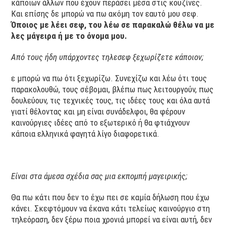
κάποιων άλλων που έχουν περάσει μέσα στις κουζίνες.
Και επίσης δε μπορώ να πω ακόμη τον εαυτό μου σεφ.
Όποιος με λέει σεφ, του λέω σε παρακαλώ θέλω να με
λες μάγειρα ή με το όνομα μου.
Από τους ήδη υπάρχοντες τηλεσεφ ξεχωρίζετε κάποιον;
ε μπορώ να πω ότι ξεχωρίζω. Συνεχίζω και λέω ότι τους
παρακολουθώ, τους σέβομαι, βλέπω πως λειτουργούν, πως
δουλεύουν, τις τεχνικές τους, τις ιδέες τους και όλα αυτά
γιατί θέλοντας και μη είναι συνάδελφοι, θα φέρουν
καινούργιες ιδέες από το εξωτερικό ή θα φτιάχνουν
κάποια ελληνικά φαγητά λίγο διαφορετικά.
Είναι στα άμεσα σχέδια σας μια εκπομπή μαγειρικής;
Θα πω κάτι που δεν το έχω πει σε καμία δήλωση που έχω
κάνει. Σκεφτόμουν να έκανα κάτι τελείως καινούργιο στη
τηλεόραση, δεν ξέρω ποια χρονιά μπορεί να είναι αυτή, δεν