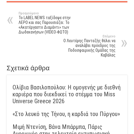
Προηγούμενο
Το LABEL NEWS ταξίδεψε στην
ΛΕΡΟ και σας Παρουσιάζει: Το
«Ακατέργαστο Διαμάντι» των
Δωδεκανήσων (VIDEO-ΦΩΤΟ)
Επόμενο
Ο Λευτέρης Πανταζής θέλει να
αναλάβει πρόεδρος της
Ποδοσφαιρικής Ομάδας της
Καβάλας
Σχετικά άρθρα
Ολίβια Βασιλοπούλου: Η ομογενής με διεθνή
καριέρα που διεκδικεί το στέμμα του Miss
Universe Greece 2026
«Στο λευκό της Τήνου, η καρδιά του Πύργου»
Μιμή Ντενίση, Βάνα Μπάρμπα, Πάρις
Αμοργινός στην τελευταία εντυπωσιακή