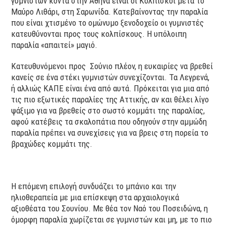
γυμνιστών κοντά στην Αθήνα είναι οι Κολπίσκοι μετά το
Μαύρο Λιθάρι, στη Σαρωνίδα. Κατεβαίνοντας την παραλία
που είναι χτισμένο το ομώνυμο ξενοδοχείο οι γυμνιστές
κατευθύνονται προς τους κολπίσκους. Η υπόλοιπη
παραλία «απαιτεί» μαγιό.
Κατευθυνόμενοι προς Σούνιο πλέον, η ευκαιρίες να βρεθεί
κανείς σε ένα στέκι γυμνιστών συνεχίζονται. Τα Λεγρενά,
ή αλλιώς ΚΑΠΕ είναι ένα από αυτά. Πρόκειται για μια από
τις πιο εξωτικές παραλίες της Αττικής, αν και θέλει λίγο
ψάξιμο για να βρεθείς στο σωστό κομμάτι της παραλίας,
αφού κατέβεις τα σκαλοπάτια που οδηγούν στην αμμώδη
παραλία πρέπει να συνεχίσεις για να βρεις στη πορεία το
βραχώδες κομμάτι της.
Η επόμενη επιλογή συνδυάζει το μπάνιο και την
ηλιοθεραπεία με μια επίσκεψη στα αρχαιολογικά
αξιοθέατα του Σουνίου. Με θέα τον Ναό του Ποσειδώνα, η
όμορφη παραλία χωρίζεται σε γυμνιστών και μη, με το πιο