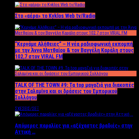
Στο «αέρα» το Kyklos Web tv/Radio
“Kερνάμε Αλήθειες” – Η νέα ραδιοφωνική εκπομπή
με την Άννα Ματθαίου & τον Βαγγέλη Καράλη στους
102,7 στον VIRAL FM
TALK OF THE TOWN #9: Τα top μαγαζιά για διακοπές
στην Σαλαμίνα και οι δράσεις του Εμπορικού
Συλλόγου
ΣΧΕΣΕΙΣ/ΣΕΞ
Απόμερες παραλίες για «αξέχαστες βραδιές» στην
Αττική …