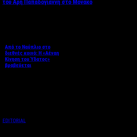
του Άρη Παπαδογιάννη στο Μονακό
Δείτε επίσης
Από το Ναύπλιο στο
διεθνές κοινό: Η «Αέναη
Κίνηση του Ύδατος»
βραβεύεται
Στο πλαίσιο του 8ου Διεθνούς
Φεστιβάλ Κινηματογράφου
Ναυπλίου «ΓΕΦΥΡΕΣ», το
ντοκιμαντέρ «Η Αέναη Κίνηση
του …
EDITORIAL