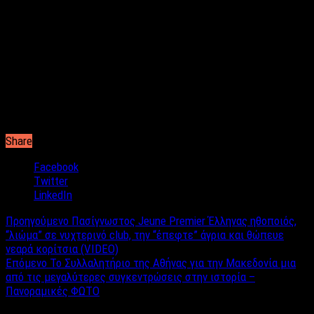
της Μακεδονίας. Το συλλαλητήριο της Αθήνας θα περάσει στην
ιστορία ως μία από τις μεγαλύτερες συναθροίσεις Ελλήνων
στην ιστορία.
Ανάμεσα στο 1.500.000 κόσμο βρέθηκε και η παρουσιάστρια
του Alpha Βίκυ Χατζηβασιλείου μαζί με τον δημοσιογράφο
Νίκο Νικόλιζα.
Share
Facebook
Twitter
LinkedIn
Προηγούμενο
Πασίγνωστος Jeune Premier Έλληνας ηθοποιός,
“λιώμα” σε νυχτερινό club, την “έπεφτε” άγρια και θώπευε
νεαρά κορίτσια (VIDEO)
Επόμενο
Το Συλλαλητήριο της Αθήνας για την Μακεδονία μια
από τις μεγαλύτερες συγκεντρώσεις στην ιστορία –
Πανοραμικές ΦΩΤΟ