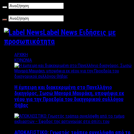
Σάββατο , 08/08/2026
Label News Ειδήσεις με
προσωπικότητα
ΑΡΧΙΚΗ
ΚΟΙΝΩΝΙΑ
Η έμπειρη και διακεκριμένη στο Πανελλήνιο
δικηγόρος, Σωσώ Μαναρά Μαυράκη, υποψήφια εκ
νέου για την Προεδρία του δικηγορικού συλλόγου
Θήβας
ΑΠΟΚΛΕΙΣΤΙΚΟ: Γνωστός τράπερ συνελήφθη από το