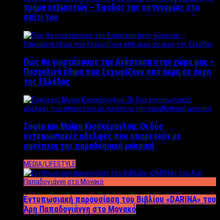
τμήμα εκβιαστών – Έφοδος της αστυνομίας στο
σπίτι του
Πώς θα γιορτάσουμε την Ανάσταση στην χώρα μας –
Πασχαλινά έθιμα που ξεχωρίζουν από άκρη σε άκρη
της Ελλάδας
Σοφία και Μαίρη Κιοσκέρογλου: Οι δύο
εντυπωσιακές αδελφές που υπηρετούν με
συνέπεια την παραδοσιακή μουσική
MEDIA/LIFESTYLE
Εντυπωσιακή παρουσίαση του Βιβλίου «DARINA» του
Άρη Παπαδογιάννη στο Μονακό