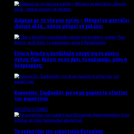
Διήμερο με τη νέα μου σχέση – Μπορεί να φαντάζει
ιδανικό αλλά… κάπου μπορεί να χαλάσει
Είναι η Άνοιξη η κατάλληλη εποχή για να κάνεις
σχέση; Πώς θέλεις να σε βρει το καλοκαίρι, μόνη ή
δεσμευμένη;
Κορονοϊός: Συμβουλές για να μη χωρίσετε εξαιτίας
της καραντίνας
SUCCESS STORIES
Το εργαστήρι της εικαστικού Κατερίνας