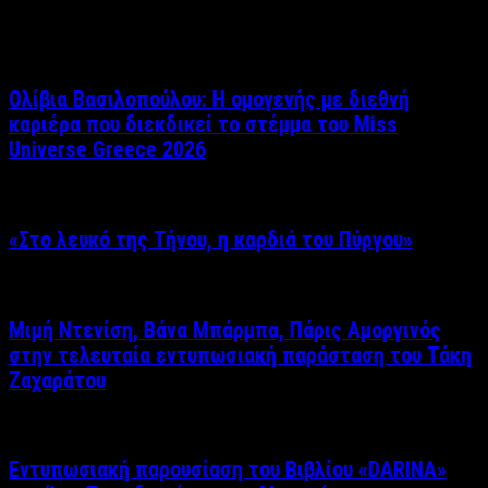
Σχετικά άρθρα
Ολίβια Βασιλοπούλου: Η ομογενής με διεθνή
καριέρα που διεκδικεί το στέμμα του Miss
Universe Greece 2026
«Στο λευκό της Τήνου, η καρδιά του Πύργου»
Μιμή Ντενίση, Βάνα Μπάρμπα, Πάρις Αμοργινός
στην τελευταία εντυπωσιακή παράσταση του Τάκη
Ζαχαράτου
Εντυπωσιακή παρουσίαση του Βιβλίου «DARINA»