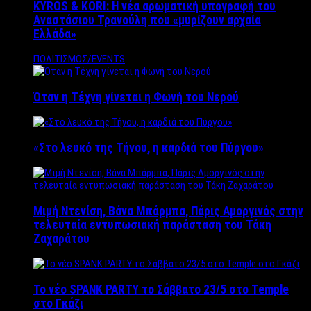
KYROS & KORI: Η νέα αρωματική υπογραφή του
Αναστάσιου Τρανούλη που «μυρίζουν αρχαία
Ελλάδα»
ΠΟΛΙΤΙΣΜΟΣ/EVENTS
Όταν η Τέχνη γίνεται η Φωνή του Νερού
«Στο λευκό της Τήνου, η καρδιά του Πύργου»
Μιμή Ντενίση, Βάνα Μπάρμπα, Πάρις Αμοργινός στην
τελευταία εντυπωσιακή παράσταση του Τάκη
Ζαχαράτου
Το νέο SPANK PARTY το Σάββατο 23/5 στο Temple
στο Γκάζι