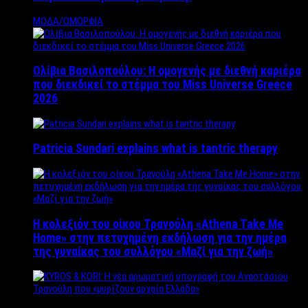
ΜΟΔΑ/ΟΜΟΡΦΙΑ
Ολίβια Βασιλοπούλου: Η ομογενής με διεθνή καριέρα
που διεκδικεί το στέμμα του Miss Universe Greece
2026
Patricia Sundari explains what is tantric therapy
Η κολεξιόν του οίκου Τρανούλη «Athena Take Me
Home» στην πετυχημένη εκδήλωση για την ημέρα
της γυναίκας του συλλόγου «Μαζί για την ζωή»