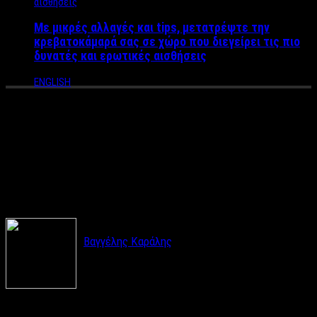
Με μικρές αλλαγές και tips, μετατρέψτε την
κρεβατοκάμαρά σας σε χώρο που διεγείρει τις πιο
δυνατές και ερωτικές αισθήσεις
ENGLISH
Πασίγνωστη Παρουσιάστρια
στο Συλλαλητήριο για το
Μακεδονικό (ΦΩΤΟ)
Βαγγέλης Καράλης
Ο ελληνικός λαός έστειλε ισχυρό μήνυμα στο
εσωτερικό και στο εξωτερικό για ελληνικότητα