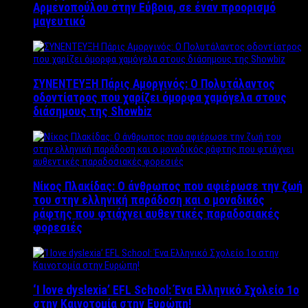
Αρμενοπούλου στην Εύβοια, σε έναν προορισμό
μαγευτικό
ΣΥΝΕΝΤΕΥΞΗ Πάρις Αμοργινός: O Πολυτάλαντος
οδοντίατρος που χαρίζει όμορφα χαμόγελα στους
διάσημους της Showbiz
Νίκος Πλακίδας: O άνθρωπος που αφιέρωσε την ζωή
του στην ελληνική παράδοση και ο μοναδικός
ράφτης που φτιάχνει αυθεντικές παραδοσιακές
φορεσιές
‘Ι love dyslexia’ EFL School: Ένα Ελληνικό Σχολείo 1ο
στην Καινοτομία στην Ευρώπη!