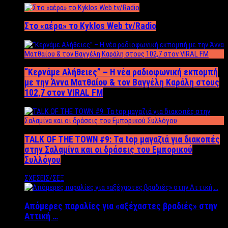
Στο «αέρα» το Kyklos Web tv/Radio
“Kερνάμε Αλήθειες” – Η νέα ραδιοφωνική εκπομπή
με την Άννα Ματθαίου & τον Βαγγέλη Καράλη στους
102,7 στον VIRAL FM
TALK OF THE TOWN #9: Τα top μαγαζιά για διακοπές
στην Σαλαμίνα και οι δράσεις του Εμπορικού
Συλλόγου
ΣΧΕΣΕΙΣ/ΣΕΞ
Απόμερες παραλίες για «αξέχαστες βραδιές» στην
Αττική …