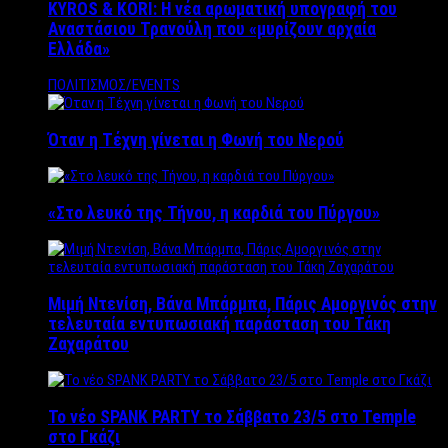
KYROS & KORI: Η νέα αρωματική υπογραφή του
Αναστάσιου Τρανούλη που «μυρίζουν αρχαία
Ελλάδα»
ΠΟΛΙΤΙΣΜΟΣ/EVENTS
Όταν η Τέχνη γίνεται η Φωνή του Νερού
«Στο λευκό της Τήνου, η καρδιά του Πύργου»
Μιμή Ντενίση, Βάνα Μπάρμπα, Πάρις Αμοργινός στην
τελευταία εντυπωσιακή παράσταση του Τάκη
Ζαχαράτου
Το νέο SPANK PARTY το Σάββατο 23/5 στο Temple
στο Γκάζι