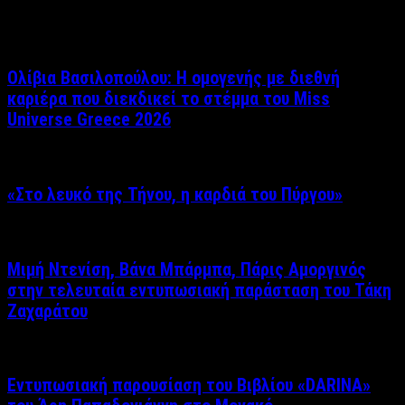
Σχετικά άρθρα
Ολίβια Βασιλοπούλου: Η ομογενής με διεθνή
καριέρα που διεκδικεί το στέμμα του Miss
Universe Greece 2026
«Στο λευκό της Τήνου, η καρδιά του Πύργου»
Μιμή Ντενίση, Βάνα Μπάρμπα, Πάρις Αμοργινός
στην τελευταία εντυπωσιακή παράσταση του Τάκη
Ζαχαράτου
Εντυπωσιακή παρουσίαση του Βιβλίου «DARINA»