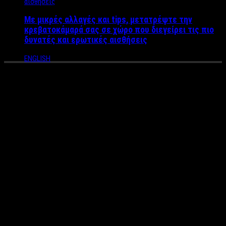
Με μικρές αλλαγές και tips, μετατρέψτε την
κρεβατοκάμαρά σας σε χώρο που διεγείρει τις πιο
δυνατές και ερωτικές αισθήσεις
ENGLISH
Πολιτικοί, Παρουσιαστές,
Τραγουδιστές, Manager – Οι
φωτογραφίες του Ριχάρδου
με τους διάσημους “φίλους”
του
Του:
Άκη Τσακίρη
Μπορεί να έσκασε σαν βόμβα στα δημοσιογραφικά γραφεία η
είδηση πως ο τηλεοπτικός ενεχυροδανειστής “Ριχάρδος”