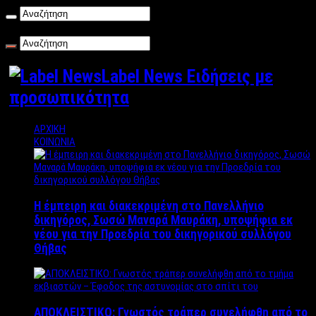
Παρασκευή , 07/08/2026
Label News Ειδήσεις με
προσωπικότητα
ΑΡΧΙΚΗ
ΚΟΙΝΩΝΙΑ
Η έμπειρη και διακεκριμένη στο Πανελλήνιο
δικηγόρος, Σωσώ Μαναρά Μαυράκη, υποψήφια εκ
νέου για την Προεδρία του δικηγορικού συλλόγου
Θήβας
ΑΠΟΚΛΕΙΣΤΙΚΟ: Γνωστός τράπερ συνελήφθη από το