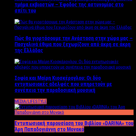
τμήμα εκβιαστών – Έφοδος της αστυνομίας στο
σπίτι του
Πώς θα γιορτάσουμε την Ανάσταση στην χώρα μας –
Πασχαλινά έθιμα που ξεχωρίζουν από άκρη σε άκρη
της Ελλάδας
Σοφία και Μαίρη Κιοσκέρογλου: Οι δύο
εντυπωσιακές αδελφές που υπηρετούν με
συνέπεια την παραδοσιακή μουσική
MEDIA/LIFESTYLE
Εντυπωσιακή παρουσίαση του Βιβλίου «DARINA» του
Άρη Παπαδογιάννη στο Μονακό