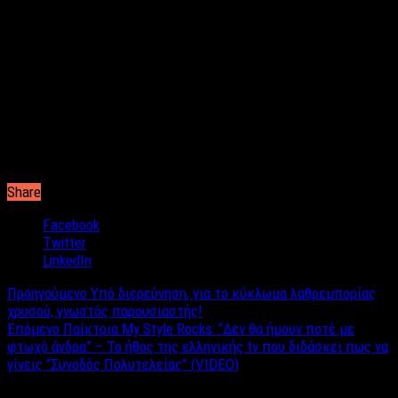
Share
Facebook
Twitter
LinkedIn
Προηγούμενο
Υπό διερεύνηση, για το κύκλωμα λαθρεμπορίας
χρυσού, γνωστός παρουσιαστής!
Επόμενο
Παίκτρια My Style Rocks: “Δεν θα ήμουν ποτέ με
φτωχό άνδρα” – Το ήθος της ελληνικής tv που διδάσκει πως να
γίνεις “Συνοδός Πολυτελείας” (VIDEO)