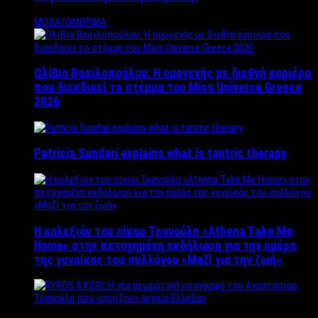
ΜΟΔΑ/ΟΜΟΡΦΙΑ
Ολίβια Βασιλοπούλου: Η ομογενής με διεθνή καριέρα
που διεκδικεί το στέμμα του Miss Universe Greece
2026
Patricia Sundari explains what is tantric therapy
Η κολεξιόν του οίκου Τρανούλη «Athena Take Me
Home» στην πετυχημένη εκδήλωση για την ημέρα
της γυναίκας του συλλόγου «Μαζί για την ζωή»