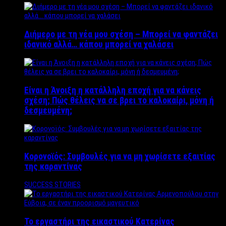
Διήμερο με τη νέα μου σχέση – Μπορεί να φαντάζει
ιδανικό αλλά… κάπου μπορεί να χαλάσει
Είναι η Άνοιξη η κατάλληλη εποχή για να κάνεις
σχέση; Πώς θέλεις να σε βρει το καλοκαίρι, μόνη ή
δεσμευμένη;
Κορονοϊός: Συμβουλές για να μη χωρίσετε εξαιτίας
της καραντίνας
SUCCESS STORIES
Το εργαστήρι της εικαστικού Κατερίνας