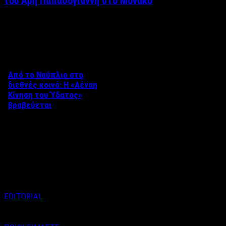
του Άρη Παπαδογιάννη στο Μονακό
Δείτε επίσης
Από το Ναύπλιο στο
διεθνές κοινό: Η «Αέναη
Κίνηση του Ύδατος»
βραβεύεται
Στο πλαίσιο του 8ου Διεθνούς
Φεστιβάλ Κινηματογράφου
Ναυπλίου «ΓΕΦΥΡΕΣ», το
ντοκιμαντέρ «Η Αέναη Κίνηση
του …
EDITORIAL