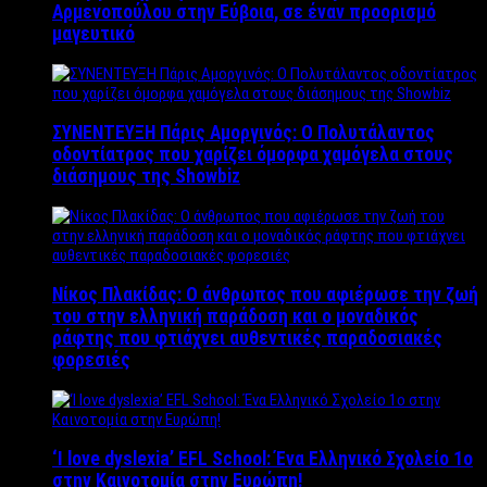
Αρμενοπούλου στην Εύβοια, σε έναν προορισμό
μαγευτικό
ΣΥΝΕΝΤΕΥΞΗ Πάρις Αμοργινός: O Πολυτάλαντος
οδοντίατρος που χαρίζει όμορφα χαμόγελα στους
διάσημους της Showbiz
Νίκος Πλακίδας: O άνθρωπος που αφιέρωσε την ζωή
του στην ελληνική παράδοση και ο μοναδικός
ράφτης που φτιάχνει αυθεντικές παραδοσιακές
φορεσιές
‘Ι love dyslexia’ EFL School: Ένα Ελληνικό Σχολείo 1ο
στην Καινοτομία στην Ευρώπη!