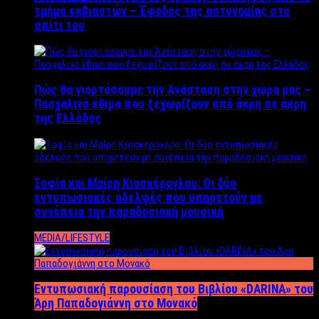
τμήμα εκβιαστών – Έφοδος της αστυνομίας στο
σπίτι του
Πώς θα γιορτάσουμε την Ανάσταση στην χώρα μας –
Πασχαλινά έθιμα που ξεχωρίζουν από άκρη σε άκρη
της Ελλάδας
Σοφία και Μαίρη Κιοσκέρογλου: Οι δύο
εντυπωσιακές αδελφές που υπηρετούν με
συνέπεια την παραδοσιακή μουσική
MEDIA/LIFESTYLE
Εντυπωσιακή παρουσίαση του Βιβλίου «DARINA» του
Άρη Παπαδογιάννη στο Μονακό