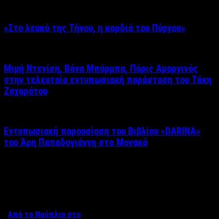
«Στο λευκό της Τήνου, η καρδιά του Πύργου»
Μιμή Ντενίση, Βάνα Μπάρμπα, Πάρις Αμοργινός
στην τελευταία εντυπωσιακή παράσταση του Τάκη
Ζαχαράτου
Εντυπωσιακή παρουσίαση του Βιβλίου «DARINA»
του Άρη Παπαδογιάννη στο Μονακό
Δείτε επίσης
Από το Ναύπλιο στο