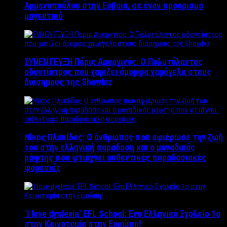
Αρμενοπούλου στην Εύβοια, σε έναν προορισμό
μαγευτικό
ΣΥΝΕΝΤΕΥΞΗ Πάρις Αμοργινός: O Πολυτάλαντος
οδοντίατρος που χαρίζει όμορφα χαμόγελα στους
διάσημους της Showbiz
Νίκος Πλακίδας: O άνθρωπος που αφιέρωσε την ζωή
του στην ελληνική παράδοση και ο μοναδικός
ράφτης που φτιάχνει αυθεντικές παραδοσιακές
φορεσιές
‘Ι love dyslexia’ EFL School: Ένα Ελληνικό Σχολείo 1ο
στην Καινοτομία στην Ευρώπη!