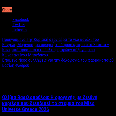
καλύπτοντας την θέση του Ρουβά στο «Έναστρον».
Share
Facebook
Twitter
LinkedIn
Προηγούμενο
Την Κυριακή στον αέρα το νέο κανάλι του
Βαγγέλη Μαρινάκη με αφορμή το δημοψήφισμα στο Σκόπια –
Κεντρικό πρόσωπο στο δελτίο, η πρώην σύζυγος του
Κωνσταντίνου Μπογδάνου
Επόμενο
Νέες συλλήψεις για την δολοφονία του φαρμακοποιού
Βασίλη Φλώρου
Σχετικά άρθρα
Ολίβια Βασιλοπούλου: Η ομογενής με διεθνή
καριέρα που διεκδικεί το στέμμα του Miss
Universe Greece 2026