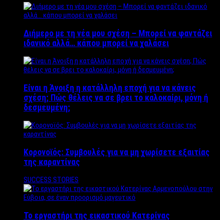
Διήμερο με τη νέα μου σχέση – Μπορεί να φαντάζει
ιδανικό αλλά… κάπου μπορεί να χαλάσει
Είναι η Άνοιξη η κατάλληλη εποχή για να κάνεις
σχέση; Πώς θέλεις να σε βρει το καλοκαίρι, μόνη ή
δεσμευμένη;
Κορονοϊός: Συμβουλές για να μη χωρίσετε εξαιτίας
της καραντίνας
SUCCESS STORIES
Το εργαστήρι της εικαστικού Κατερίνας