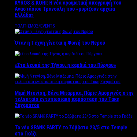
KYROS & KORI: Η νέα αρωματική υπογραφή του
Αναστάσιου Τρανούλη που «μυρίζουν αρχαία
Ελλάδα»
ΠΟΛΙΤΙΣΜΟΣ/EVENTS
Όταν η Τέχνη γίνεται η Φωνή του Νερού
«Στο λευκό της Τήνου, η καρδιά του Πύργου»
Μιμή Ντενίση, Βάνα Μπάρμπα, Πάρις Αμοργινός στην
τελευταία εντυπωσιακή παράσταση του Τάκη
Ζαχαράτου
Το νέο SPANK PARTY το Σάββατο 23/5 στο Temple
στο Γκάζι