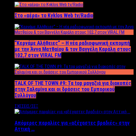
Στο «αέρα» το Kyklos Web tv/Radio
“Kερνάμε Αλήθειες” – Η νέα ραδιοφωνική εκπομπή
με την Άννα Ματθαίου & τον Βαγγέλη Καράλη στους
102,7 στον VIRAL FM
TALK OF THE TOWN #9: Τα top μαγαζιά για διακοπές
στην Σαλαμίνα και οι δράσεις του Εμπορικού
Συλλόγου
ΣΧΕΣΕΙΣ/ΣΕΞ
Απόμερες παραλίες για «αξέχαστες βραδιές» στην
Αττική …