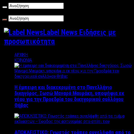
Κυριακή , 09/08/2026
Label News Ειδήσεις με
προσωπικότητα
ΑΡΧΙΚΗ
ΚΟΙΝΩΝΙΑ
Η έμπειρη και διακεκριμένη στο Πανελλήνιο
δικηγόρος, Σωσώ Μαναρά Μαυράκη, υποψήφια εκ
νέου για την Προεδρία του δικηγορικού συλλόγου
Θήβας
ΑΠΟΚΛΕΙΣΤΙΚΟ: Γνωστός τράπερ συνελήφθη από το