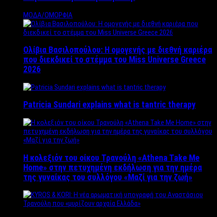
ΜΟΔΑ/ΟΜΟΡΦΙΑ
Ολίβια Βασιλοπούλου: Η ομογενής με διεθνή καριέρα
που διεκδικεί το στέμμα του Miss Universe Greece
2026
Patricia Sundari explains what is tantric therapy
Η κολεξιόν του οίκου Τρανούλη «Athena Take Me
Home» στην πετυχημένη εκδήλωση για την ημέρα
της γυναίκας του συλλόγου «Μαζί για την ζωή»