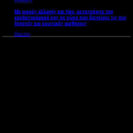
Με μικρές αλλαγές και tips, μετατρέψτε την
κρεβατοκάμαρά σας σε χώρο που διεγείρει τις πιο
δυνατές και ερωτικές αισθήσεις
ENGLISH
Πρεμιέρες στα νυχτερινά
κέντρα με άγριες κόντρες,
αποχωρήσεις και μηνύσεις –
Oι διάσημοι τραγουδιστές που
«σφάχτηκαν» και ο star που
παράτησε το μαγαζί λίγο πριν
την πρεμιέρα