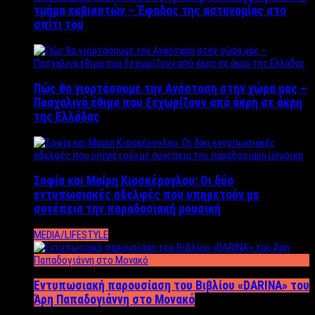
τμήμα εκβιαστών – Έφοδος της αστυνομίας στο
σπίτι του
Πώς θα γιορτάσουμε την Ανάσταση στην χώρα μας –
Πασχαλινά έθιμα που ξεχωρίζουν από άκρη σε άκρη
της Ελλάδας
Σοφία και Μαίρη Κιοσκέρογλου: Οι δύο
εντυπωσιακές αδελφές που υπηρετούν με
συνέπεια την παραδοσιακή μουσική
MEDIA/LIFESTYLE
Εντυπωσιακή παρουσίαση του Βιβλίου «DARINA» του
Άρη Παπαδογιάννη στο Μονακό