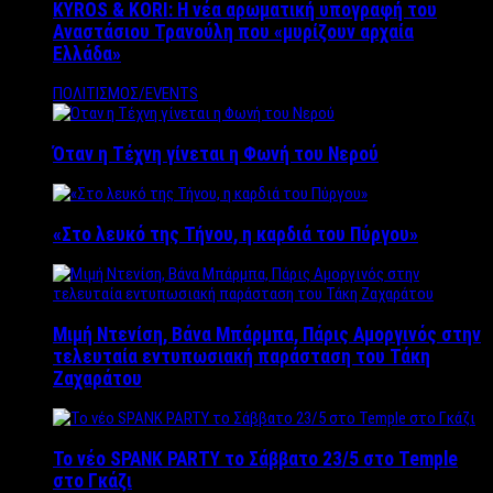
KYROS & KORI: Η νέα αρωματική υπογραφή του
Αναστάσιου Τρανούλη που «μυρίζουν αρχαία
Ελλάδα»
ΠΟΛΙΤΙΣΜΟΣ/EVENTS
Όταν η Τέχνη γίνεται η Φωνή του Νερού
«Στο λευκό της Τήνου, η καρδιά του Πύργου»
Μιμή Ντενίση, Βάνα Μπάρμπα, Πάρις Αμοργινός στην
τελευταία εντυπωσιακή παράσταση του Τάκη
Ζαχαράτου
Το νέο SPANK PARTY το Σάββατο 23/5 στο Temple
στο Γκάζι