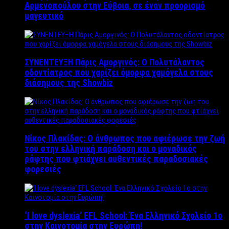
Αρμενοπούλου στην Εύβοια, σε έναν προορισμό
μαγευτικό
ΣΥΝΕΝΤΕΥΞΗ Πάρις Αμοργινός: O Πολυτάλαντος
οδοντίατρος που χαρίζει όμορφα χαμόγελα στους
διάσημους της Showbiz
Νίκος Πλακίδας: O άνθρωπος που αφιέρωσε την ζωή
του στην ελληνική παράδοση και ο μοναδικός
ράφτης που φτιάχνει αυθεντικές παραδοσιακές
φορεσιές
‘Ι love dyslexia’ EFL School: Ένα Ελληνικό Σχολείo 1ο
στην Καινοτομία στην Ευρώπη!