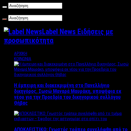
Κυριακή , 09/08/2026
Label News Ειδήσεις με
προσωπικότητα
ΑΡΧΙΚΗ
ΚΟΙΝΩΝΙΑ
Η έμπειρη και διακεκριμένη στο Πανελλήνιο
δικηγόρος, Σωσώ Μαναρά Μαυράκη, υποψήφια εκ
νέου για την Προεδρία του δικηγορικού συλλόγου
Θήβας
ΑΠΟΚΛΕΙΣΤΙΚΟ: Γνωστός τράπερ συνελήφθη από το