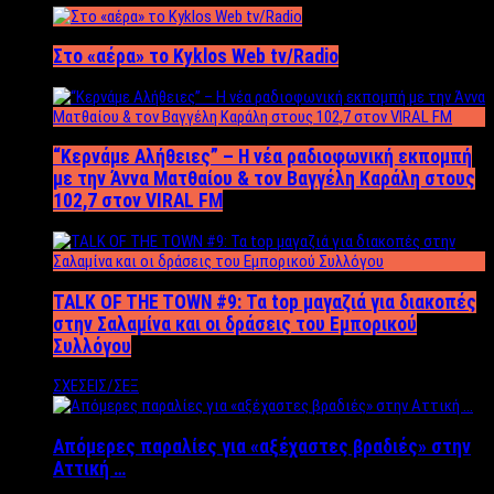
Στο «αέρα» το Kyklos Web tv/Radio
“Kερνάμε Αλήθειες” – Η νέα ραδιοφωνική εκπομπή
με την Άννα Ματθαίου & τον Βαγγέλη Καράλη στους
102,7 στον VIRAL FM
TALK OF THE TOWN #9: Τα top μαγαζιά για διακοπές
στην Σαλαμίνα και οι δράσεις του Εμπορικού
Συλλόγου
ΣΧΕΣΕΙΣ/ΣΕΞ
Απόμερες παραλίες για «αξέχαστες βραδιές» στην
Αττική …