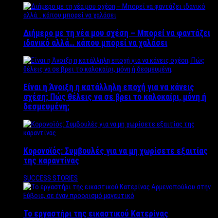
Διήμερο με τη νέα μου σχέση – Μπορεί να φαντάζει
ιδανικό αλλά… κάπου μπορεί να χαλάσει
Είναι η Άνοιξη η κατάλληλη εποχή για να κάνεις
σχέση; Πώς θέλεις να σε βρει το καλοκαίρι, μόνη ή
δεσμευμένη;
Κορονοϊός: Συμβουλές για να μη χωρίσετε εξαιτίας
της καραντίνας
SUCCESS STORIES
Το εργαστήρι της εικαστικού Κατερίνας