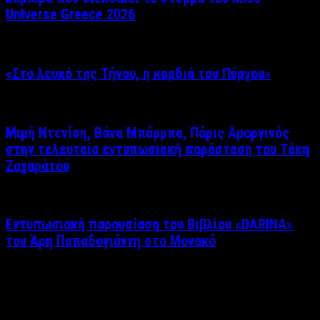
Universe Greece 2026
«Στο λευκό της Τήνου, η καρδιά του Πύργου»
Μιμή Ντενίση, Βάνα Μπάρμπα, Πάρις Αμοργινός
στην τελευταία εντυπωσιακή παράσταση του Τάκη
Ζαχαράτου
Εντυπωσιακή παρουσίαση του Βιβλίου «DARINA»
του Άρη Παπαδογιάννη στο Μονακό
Δείτε επίσης