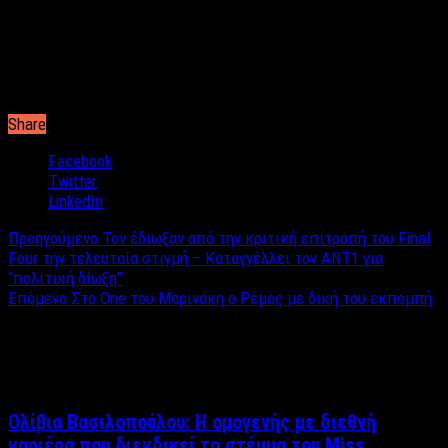
τρεις έδειχναν να ταιριάζουν και να το απολαμβάνουν.
Ποια όμως είναι η αμοιβή τους; Όπως έγινε γνωστό στην
εκπομπή του
Γιώργου Λιάγκα
, ο κάθε κριτής παίρνει
από
60.000 έως 80.000 ευρώ
.
Share
Facebook
Twitter
LinkedIn
Προηγούμενο
Τον έδιωξαν από την κριτική επιτροπή του Final
Four την τελευταία στιγμή – Καταγγέλλει τον ANT1 για
“πολιτική δίωξη”
Επόμενο
Στο One του Μαρινάκη ο Ρέμος με δική του εκπομπή
Σχετικά άρθρα
Ολίβια Βασιλοπούλου: Η ομογενής με διεθνή
καριέρα που διεκδικεί το στέμμα του Miss