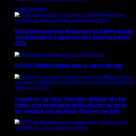
ΜΟΔΑ/ΟΜΟΡΦΙΑ
Ολίβια Βασιλοπούλου: Η ομογενής με διεθνή καριέρα
που διεκδικεί το στέμμα του Miss Universe Greece
2026
Patricia Sundari explains what is tantric therapy
Η κολεξιόν του οίκου Τρανούλη «Athena Take Me
Home» στην πετυχημένη εκδήλωση για την ημέρα
της γυναίκας του συλλόγου «Μαζί για την ζωή»