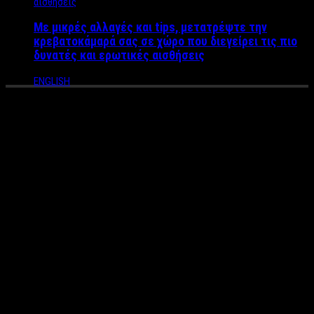
Με μικρές αλλαγές και tips, μετατρέψτε την
κρεβατοκάμαρά σας σε χώρο που διεγείρει τις πιο
δυνατές και ερωτικές αισθήσεις
ENGLISH
Προκαλούν τα χρήματα που
παίρνουν οι κριτές του
Master Chef
Οι
Σωτήρης Κοντιζάς, Πάνος Ιωαννίδης και Λεωνίδας
Κουτσόπουλος
ξεκίνησαν την αναζήτηση για
τον
Έλληνα MasterChef με τον Μανώλη Σαρρή
να είναι ο
μεγάλος νικητής και να παίρνει την σκυτάλη από
τον
Τιμολέοντα Διαμαντή
.
Οι χημεία των κριτών ήταν σίγουρα ένα από τα μεγάλα
συστατικά της επιτυχίας του μαγειρικού ριάλιτι, καθώς και οι