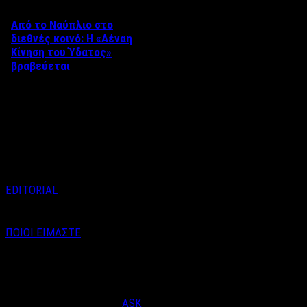
Από το Ναύπλιο στο
διεθνές κοινό: Η «Αέναη
Κίνηση του Ύδατος»
βραβεύεται
Στο πλαίσιο του 8ου Διεθνούς
Φεστιβάλ Κινηματογράφου
Ναυπλίου «ΓΕΦΥΡΕΣ», το
ντοκιμαντέρ «Η Αέναη Κίνηση
του …
EDITORIAL
ΠΟΙΟΙ ΕΙΜΑΣΤΕ
Email : info@labelnews.gr
Τηλέφωνο : 6998712903
(Βαγγέλης Καράλης - Αρχισυντάκτης)
Designed & Developed by
ASK