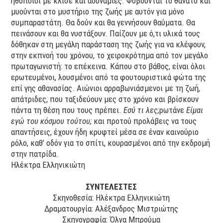
ηθοποιοί με κλισέ και αδυναμίες. Φοβούνται το θάνατο και
μυούνται στο μυστήριο της ζωής με αυτόν για μόνο
συμπαραστάτη. Θα δούν και θα γεννήσουν θαύματα. Θα
πεινάσουν και θα νυστάξουν. Παίζουν με ό,τι υλικά τους
δόθηκαν στη μεγάλη παράσταση της ζωής για να κλέψουν,
στην εκπνοή του χρόνου, το χειροκρότημα από τον μεγάλο
πρωταγωνιστή: το επέκεινα. Κάπου στο βάθος, είναι όλοι
ερωτευμένοι, λουσμένοι από τα φουτουριστικά φώτα της
επί γης αθανασίας. Αιώνιοι αρραβωνιάσμενοι με τη ζωή,
απάτριδες, που ταξιδεύουν μες στο χρόνο και βρίσκουν
πάντα τη θέση που τους πρέπει.
Εσύ τι λες;
ρωτάνε
Είμαι
εγώ του κόσμου τούτου;
και προτού προλάβεις να τους
απαντήσεις, έχουν ήδη κρυφτεί μέσα σε έναν καινούριο
ρόλο, καθ’ οδόν για το σπίτι, κουρασμένοι από την εκδρομή
στην πατρίδα.
Ηλέκτρα Ελληνικιώτη
ΣΥΝΤΕΛΕΣΤΕΣ
Σκηνοθεσία: Ηλέκτρα Ελληνικιώτη
Δραματουργία: Αλέξανδρος Μιστριώτης
Σκηνογραφία: Όλγα Μπρούμα