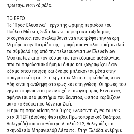
πρωταγωνιστικό ρόλο
.
ΤΟ ΕΡΓΟ
Το “Προς Ελευσίνα” , έργο της ώριμης περιόδου του
Παύλου Μάτεσι, ξεδιπλώνει το μυητικό ταξίδι μιας
οικογένειας, που αναλαμβάνει να επιστρέψει την νεκρή
Μητέρα στην Πατρίδα της. Γραφή εικονοπλαστική, αντλεί
τα σύμβολά της από την τελετουργία των Ελευσίνιων
Μυστηρίων, από τον κόσμο της παγκόσμιας μυθολογίας,
από τα παραδοσιακά ήθη κι έθιμα και ζωγραφίζει έναν
κόσμο όπου ποίηση και όνειρο μπλέκονται μέσα στην
πραγματικότητα. Στο έργο του Μάτεσι, η κάθοδος
στον
Άδη είναι η ανάληψη στο φως και στη γνώση. Οι ήρωες του
έργου «πορεύονται με αντοχή κι ανάγκη προς Ελευσίνα»,
αφήνονται στα μυστήρια του θανάτου, ώσπου κερδίζουν
αυτό το θαύμα που λέγεται Ζωή.
Η πρώτη παρουσίαση του “Προς Ελευσίνα” έγινε το 1995
στο BITEF (Διεθνές Φεστιβάλ Πρωτοποριακού Θεάτρου,
Βελιγράδι) και στο Θέατρο Ατελιέ-212, Βελιγράδι, σε
σκηνοθεσία Μπρανισλάβ Λέτσιτς. Στην Ελλάδα, ανέβηκε