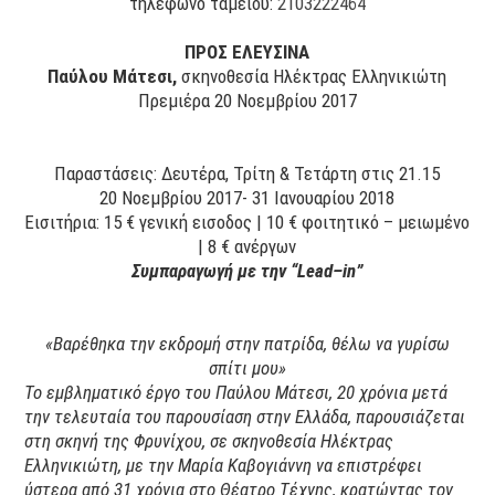
τηλέφωνο ταμείου:
2103222464
ΠΡΟΣ ΕΛΕΥΣΙΝΑ
Παύλου Μάτεσι,
σκηνοθεσία Ηλέκτρας Ελληνικιώτη
Πρεμιέρα 20 Νοεμβρίου 2017
Παραστάσεις: Δευτέρα, Τρίτη & Τετάρτη στις 21.15
20 Νοεμβρίου 2017- 31 Ιανουαρίου 2018
Εισιτήρια: 15 € γενική εισοδος | 10 € φοιτητικό – μειωμένο
| 8 € ανέργων
Συμπαραγωγή με την “
Lead
–
in
”
«
Βαρέθηκα την εκδρομή στην πατρίδα, θέλω να γυρίσω
σπίτι μου
»
Το εμβληματικό έργο του Παύλου Μάτεσι, 20 χρόνια μετά
την τελευταία του παρουσίαση στην Ελλάδα, παρουσιάζεται
στη σκηνή της Φρυνίχου, σε σκηνοθεσία Ηλέκτρας
Ελληνικιώτη,
με την Μαρία Καβογιάννη να επιστρέφει
ύστερα από 31 χρόνια στο Θέατρο Τέχνης, κρατώντας τον