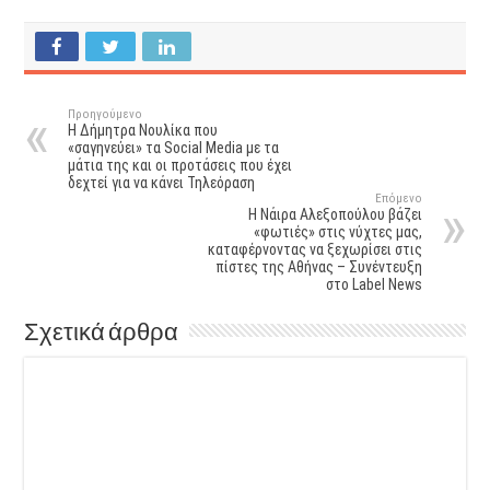
Προηγούμενο
Η Δήμητρα Νουλίκα που
«σαγηνεύει» τα Social Media με τα
μάτια της και οι προτάσεις που έχει
δεχτεί για να κάνει Τηλεόραση
Επόμενο
Η Νάιρα Αλεξοπούλου βάζει
«φωτιές» στις νύχτες μας,
καταφέρνοντας να ξεχωρίσει στις
πίστες της Αθήνας – Συνέντευξη
στο Label News
Σχετικά άρθρα