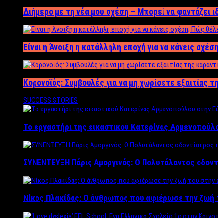
Διήμερο με τη νέα μου σχέση – Μπορεί να φαντάζει ι
Είναι η Άνοιξη η κατάλληλη εποχή για να κάνεις σχέση
Κορονοϊός: Συμβουλές για να μη χωρίσετε εξαιτίας τ
SUCCESS STORIES
Το εργαστήρι της εικαστικού Κατερίνας Αρμενοπούλο
ΣΥΝΕΝΤΕΥΞΗ Πάρις Αμοργινός: O Πολυτάλαντος οδοντ
Νίκος Πλακίδας: O άνθρωπος που αφιέρωσε την ζωή 