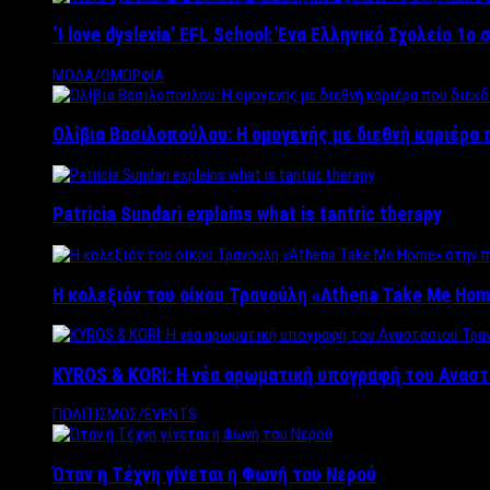
‘Ι love dyslexia’ EFL School: Ένα Ελληνικό Σχολείo 1
ΜΟΔΑ/ΟΜΟΡΦΙΑ
Ολίβια Βασιλοπούλου: Η ομογενής με διεθνή καριέρα 
Patricia Sundari explains what is tantric therapy
Η κολεξιόν του οίκου Τρανούλη «Athena Take Me Hom
KYROS & KORI: Η νέα αρωματική υπογραφή του Αναστ
ΠΟΛΙΤΙΣΜΟΣ/EVENTS
Όταν η Τέχνη γίνεται η Φωνή του Νερού