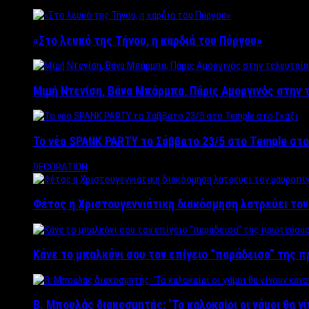
«Στο λευκό της Τήνου, η καρδιά του Πύργου»
Μιμή Ντενίση, Βάνα Μπάρμπα, Πάρις Αμοργινός στην
Το νέο SPANK PARTY το Σάββατο 23/5 στο Temple στο
DECORATION
Φέτος η Χριστουγεννιάτικη διακόσμηση λατρεύει το
Κάνε το μπαλκόνι σου τον επίγειο “παράδεισο” της 
Β. Μπουλάς διακοσμητής: ‘Το καλοκαίρι οι γάμοι θα γ