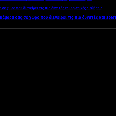
κάμαρά σας σε χώρο που διεγείρει τις πιο δυνατές και ερω
πο που έχεις απέναντί σου μέσ
 γνωρίζουμε τον άνθρωπο που έχουμε απέναντι μας. Ωστόσο, αυτό
 να αποκρυπτογραφήσουμε κάποια σημεία του χαρακτήρα του. Βέβα
 που μπορούμε να μάθουμε για να καταλάβουμε τον άνθρωπο που έ
υ στερεώνουμε το κεφάλι με τα χέρια μας σε διάφορες περιπτώσε