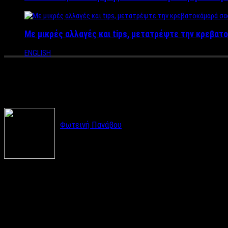
Με μικρές αλλαγές και tips, μετατρέψτε την κρεβατο
ENGLISH
Πώς να «διαβάσεις» τον άνθρω
Φωτεινή Πανάβου
Σε κάθε διαπροσωπική σχέση είναι σημαντικό να
πρώτη φορά κάποιον σημαντικό είναι να μπορούμε
«διαβάζουν» τους ανθρώπους. Υπάρχουν όμως κάποια «μυστικά»
Γλώσσα του σώματος
Η στάση του σώματός μας, οι κινήσεις των χεριών, ο τρόπος πο