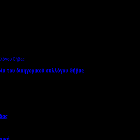
ρία του δικηγορικού συλλόγου Θήβας
άδας
σική