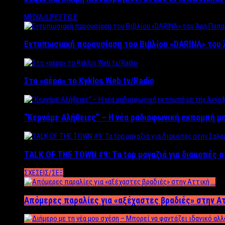
MEDIA/LIFESTYLE
Εντυπωσιακή παρουσίαση του Βιβλίου «DARINA» του 
Στο «αέρα» το Kyklos Web tv/Radio
“Kερνάμε Αλήθειες” – Η νέα ραδιοφωνική εκπομπή με
TALK OF THE TOWN #9: Τα top μαγαζιά για διακοπές σ
ΣΧΕΣΕΙΣ/ΣΕΞ
Απόμερες παραλίες για «αξέχαστες βραδιές» στην Α