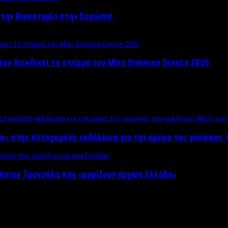
ο στην Καινοτομία στην Ευρώπη!
που διεκδικεί το στέμμα του Miss Universe Greece 2026
e» στην πετυχημένη εκδήλωση για την ημέρα της γυναίκας τ
άσιου Τρανούλη που «μυρίζουν αρχαία Ελλάδα»