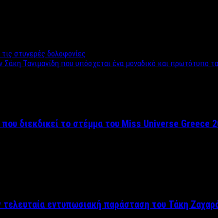
α τις στυγερές δολοφονίες
Σάκη Τανιμανίδη που υπόσχεται ένα μοναδικό και πρωτότυπο ταξ
 που διεκδικεί το στέμμα του Miss Universe Greece 
ν τελευταία εντυπωσιακή παράσταση του Τάκη Ζαχαρ