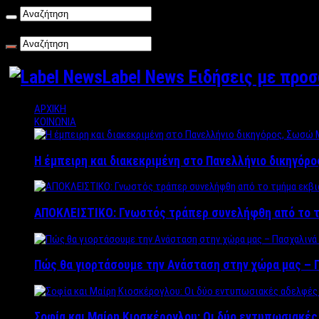
Πέμπτη , 06/08/2026
Label News Ειδήσεις με προ
ΑΡΧΙΚΗ
ΚΟΙΝΩΝΙΑ
Η έμπειρη και διακεκριμένη στο Πανελλήνιο δικηγόρ
ΑΠΟΚΛΕΙΣΤΙΚΟ: Γνωστός τράπερ συνελήφθη από το τ
Πώς θα γιορτάσουμε την Ανάσταση στην χώρα μας – Π
Σοφία και Μαίρη Κιοσκέρογλου: Οι δύο εντυπωσιακέ