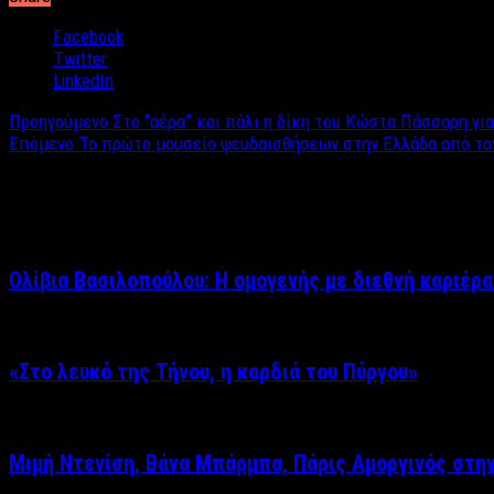
Facebook
Twitter
LinkedIn
Προηγούμενο
Στο “αέρα” και πάλι η δίκη του Κώστα Πάσσαρη γι
Επόμενο
Το πρώτο μουσείο ψευδαισθήσεων στην Ελλάδα από τον 
Σχετικά άρθρα
Ολίβια Βασιλοπούλου: Η ομογενής με διεθνή καριέρα
«Στο λευκό της Τήνου, η καρδιά του Πύργου»
Μιμή Ντενίση, Βάνα Μπάρμπα, Πάρις Αμοργινός στη