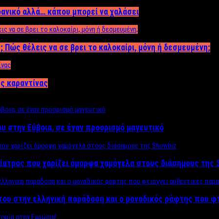
δανικό αλλά… κάπου μπορεί να χαλάσει
; Πώς θέλεις να σε βρει το καλοκαίρι, μόνη ή δεσμευμένη;
ης καραντίνας
υ στην Εύβοια, σε έναν προορισμό μαγευτικό
ίατρος που χαρίζει όμορφα χαμόγελα στους διάσημους της 
του στην ελληνική παράδοση και ο μοναδικός ράφτης που φ