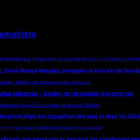
σωπικότητα
ος, Σωσώ Μαναρά Μαυράκη, υποψήφια εκ νέου για την Προεδ
μήμα εκβιαστών – Έφοδος της αστυνομίας στο σπίτι του
ασχαλινά έθιμα που ξεχωρίζουν από άκρη σε άκρη της Ελλ
ς αδελφές που υπηρετούν με συνέπεια την παραδοσιακή μου