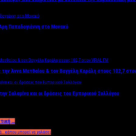
Άρη Παπαδογιάννη στο Μονακό
 την Άννα Ματθαίου & τον Βαγγέλη Καράλη στους 102,7 στο
την Σαλαμίνα και οι δράσεις του Εμπορικού Συλλόγου
ττική …