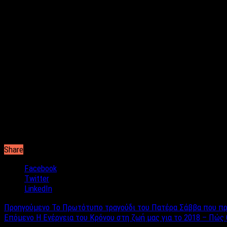
Τα χριστουγεννιάτικα γλυκά σίγουρα έπαιξαν σημαντικό ρόλο σε 
Πρωτοχρονιάτικο ρεβεγιόν. Τα γυμναστήρια είναι ανοιχτά και έτ
Θυμάσαι πόσα ποτά, για να μην πω μπουκάλια, ήπιες φέτος; Φυσι
χριστουγεννιάτικο κλίμα πέρασε και πλέον δεν θα δικαιολογείσα
Ωραίο το ξενύχτι αλλά η δουλειά δυστυχώς δεν ξεκινάει μετά τις 
καθημερινότητας θα σε απογοητεύσουν σύντομα.
Δύσκολο έργο αλλά το πολλά υποσχόμενο 2018 θα σε βοηθήσει γι
αρκετό για να ξεκινήσεις μια δημιουργική χρονιά. Σβήσε, λοιπό
Share
Facebook
Twitter
LinkedIn
Προηγούμενο
To Πρωτότυπο τραγούδι του Πατέρα Σάββα που προ
Επόμενο
H Ενέργεια του Κρόνου στη ζωή μας για το 2018 – Πώς 