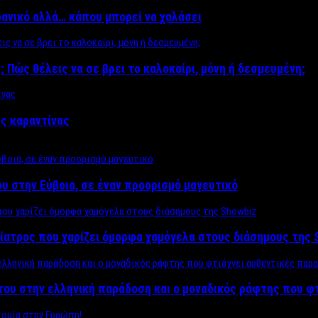
δανικό αλλά… κάπου μπορεί να χαλάσει
; Πώς θέλεις να σε βρει το καλοκαίρι, μόνη ή δεσμευμένη;
ης καραντίνας
υ στην Εύβοια, σε έναν προορισμό μαγευτικό
ίατρος που χαρίζει όμορφα χαμόγελα στους διάσημους της 
του στην ελληνική παράδοση και ο μοναδικός ράφτης που φ