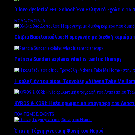
‘Ι love dyslexia’ EFL School: Ένα Ελληνικό Σχολείo 1
ΜΟΔΑ/ΟΜΟΡΦΙΑ
Ολίβια Βασιλοπούλου: Η ομογενής με διεθνή καριέρα 
Patricia Sundari explains what is tantric therapy
Η κολεξιόν του οίκου Τρανούλη «Athena Take Me Hom
KYROS & KORI: Η νέα αρωματική υπογραφή του Αναστ
ΠΟΛΙΤΙΣΜΟΣ/EVENTS
Όταν η Τέχνη γίνεται η Φωνή του Νερού