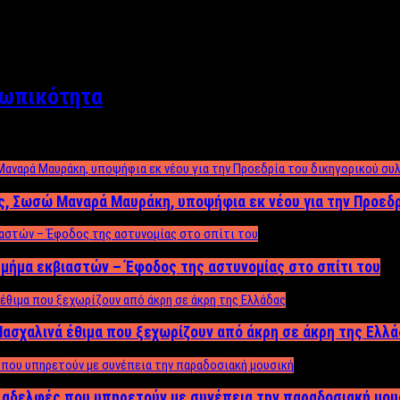
σωπικότητα
ος, Σωσώ Μαναρά Μαυράκη, υποψήφια εκ νέου για την Προεδ
μήμα εκβιαστών – Έφοδος της αστυνομίας στο σπίτι του
ασχαλινά έθιμα που ξεχωρίζουν από άκρη σε άκρη της Ελλ
ς αδελφές που υπηρετούν με συνέπεια την παραδοσιακή μου