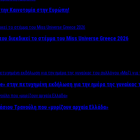
ο στην Καινοτομία στην Ευρώπη!
που διεκδικεί το στέμμα του Miss Universe Greece 2026
e» στην πετυχημένη εκδήλωση για την ημέρα της γυναίκας τ
άσιου Τρανούλη που «μυρίζουν αρχαία Ελλάδα»