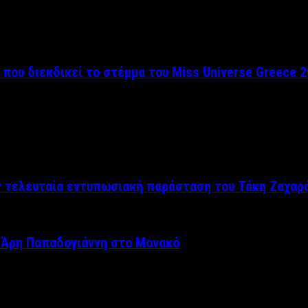
 που διεκδικεί το στέμμα του Miss Universe Greece 
ν τελευταία εντυπωσιακή παράσταση του Τάκη Ζαχαρ
 Άρη Παπαδογιάννη στο Μονακό