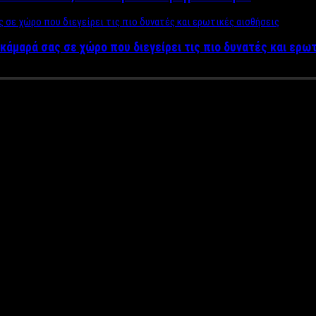
κάμαρά σας σε χώρο που διεγείρει τις πιο δυνατές και ερω
ώδυνα» στην δουλειά και στην 
οτό στο χέρι δίπλα στο πελώριο χριστουγεννιάτικο δέντρο που γι
 τελειώνουν. Τελειώνουν για να ξεκινήσουν ακόμη καλύτερα.
υπολόγιζες αλλά σίγουρα σου έδωσαν την ενέργεια που έλειπε Το τ
ρέπει σιγά σιγά να κόψεις για να έρθεις κοντά στην πραγματικότ