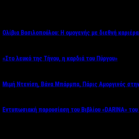
Σχετικά άρθρα
Ολίβια Βασιλοπούλου: Η ομογενής με διεθνή καριέρα
«Στο λευκό της Τήνου, η καρδιά του Πύργου»
Μιμή Ντενίση, Βάνα Μπάρμπα, Πάρις Αμοργινός στη
Εντυπωσιακή παρουσίαση του Βιβλίου «DARINA» του
Δείτε επίσης