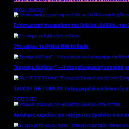
MEDIA/LIFESTYLE
Εντυπωσιακή παρουσίαση του Βιβλίου «DARINA» του 
Στο «αέρα» το Kyklos Web tv/Radio
“Kερνάμε Αλήθειες” – Η νέα ραδιοφωνική εκπομπή με
TALK OF THE TOWN #9: Τα top μαγαζιά για διακοπές σ
ΣΧΕΣΕΙΣ/ΣΕΞ
Απόμερες παραλίες για «αξέχαστες βραδιές» στην Α