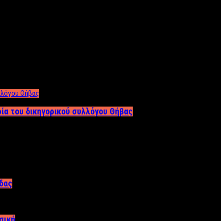
ρία του δικηγορικού συλλόγου Θήβας
άδας
σική