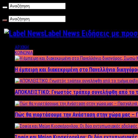
Σάββατο , 08/08/2026
Label News Ειδήσεις με προ
ΑΡΧΙΚΗ
ΚΟΙΝΩΝΙΑ
Η έμπειρη και διακεκριμένη στο Πανελλήνιο δικηγόρ
ΑΠΟΚΛΕΙΣΤΙΚΟ: Γνωστός τράπερ συνελήφθη από το τ
Πώς θα γιορτάσουμε την Ανάσταση στην χώρα μας – Π
Σοφία και Μαίρη Κιοσκέρογλου: Οι δύο εντυπωσιακέ