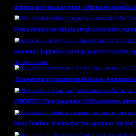
Διήμερο με τη νέα μου σχέση – Μπορεί να φαντάζει ι
Είναι η Άνοιξη η κατάλληλη εποχή για να κάνεις σχέση
Κορονοϊός: Συμβουλές για να μη χωρίσετε εξαιτίας τ
SUCCESS STORIES
Το εργαστήρι της εικαστικού Κατερίνας Αρμενοπούλο
ΣΥΝΕΝΤΕΥΞΗ Πάρις Αμοργινός: O Πολυτάλαντος οδοντ
Νίκος Πλακίδας: O άνθρωπος που αφιέρωσε την ζωή 