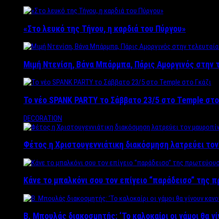
«Στο λευκό της Τήνου, η καρδιά του Πύργου»
Μιμή Ντενίση, Βάνα Μπάρμπα, Πάρις Αμοργινός στην
Το νέο SPANK PARTY το Σάββατο 23/5 στο Temple στο
DECORATION
Φέτος η Χριστουγεννιάτικη διακόσμηση λατρεύει το
Κάνε το μπαλκόνι σου τον επίγειο “παράδεισο” της 
Β. Μπουλάς διακοσμητής: ‘Το καλοκαίρι οι γάμοι θα γ