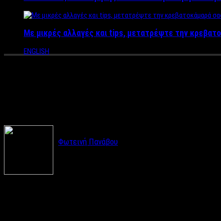
Με μικρές αλλαγές και tips, μετατρέψτε την κρεβατο
ENGLISH
Πώς να επανέλθεις όσο πιο «αν
την άδεια
Φωτεινή Πανάβου
Οι γιορτές τελείωσαν κι εσύ είσαι ακόμη με το π
μοναδικό ντύσιμο σου. Όμως όλα τα ωραία κάποτε
Έτσι και οι γιορτές. Μπορεί να τελείωσαν πιο γρήγορα απ’ ότι 
αρχή. Την ενέργεια που ,παραδόξως, πήγαζε από συνήθειες που π