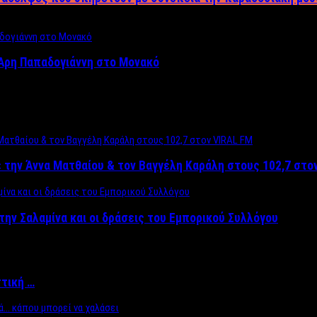
Άρη Παπαδογιάννη στο Μονακό
 την Άννα Ματθαίου & τον Βαγγέλη Καράλη στους 102,7 στο
την Σαλαμίνα και οι δράσεις του Εμπορικού Συλλόγου
ττική …