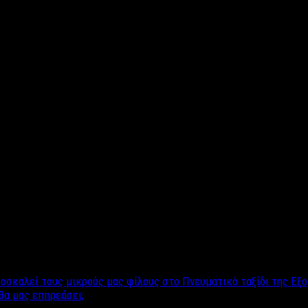
αυτό αλλά ήρθε η στιγμή να τα αποχαιρετίσεις παρέα με όλες τις
οιμα να σε υποδεχτούν. Βάλε φόρμες και τρέχα γιατί δεν θα προλ
κά και όχι αφού μετά τα Χριστούγεννα δεν θυμάσαι καν σε πόσα πά
ι.
12 το μεσημέρι. Καιρός, λοιπόν, να βάλεις ένα στοπ και σε αυτό γ
α μια ακόμη χρονιά να τα καταφέρεις. Και μπορεί το διάλειμμα 
ν, τα λαμπάκια από το χριστουγεννιάτικο δέντρο και άναψε τα δικ
σκαλεί τους μικρούς μας φίλους στο Πνευματικό ταξίδι της Εξ
θα μας επηρεάσει;