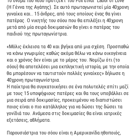
Το όνομα του νέου πρότζεκτ του Fox είναι “Labor of Love”
(Η Γέννα της Αγάπης). Σε αυτό πρωταγωνιστεί μία 40χρονη
γυναίκα και… 15 άνδρες, από τους οποίους ένας θα γίνει
πατέρας. Ο νικητής του σόου που θα επιλέξει η 40χρονη
μετά από μία σειρά δοκιμασιών θα γίνει ο πατέρας του
παιδιού της πρωταγωνίστρια.
«Μόλις έκλεισα τα 40 και βγήκα από μια σχέση. Προσπαθώ
να κάνω γνωριμίες καθώς ακόμα θέλω να κάνω οικογένεια
και ο χρόνος δεν είναι με το μέρος του. Νομίζω ότι (το
σόου) θα αποτελέσει μια εκπληκτική ιστορία, με την οποία
θα μπορέσουν να ταυτιστούν πολλές γυναίκες» δήλωσε η
40χρονη πρωταγωνίστρια.
Η παίκτρια θα συγκατοικήσει σε ένα πολυτελές σπίτι μαζί
με τους 15 υποψήφιους πατέρες και θα τους υποβάλλει σε
μια σειρά από δοκιμασίες, προκειμένου να διαπιστώσει
ποιος είναι ο πιο κατάλληλος για να δώσει της δώσει τα
γονίδιά του. Ανάμεσα στις δοκιμασίες θα είναι ιατρικές
εξετάσεις, αθλήματα.
Παρουσιάστρια του σόου είναι η Αμερικανίδα ηθοποιός,