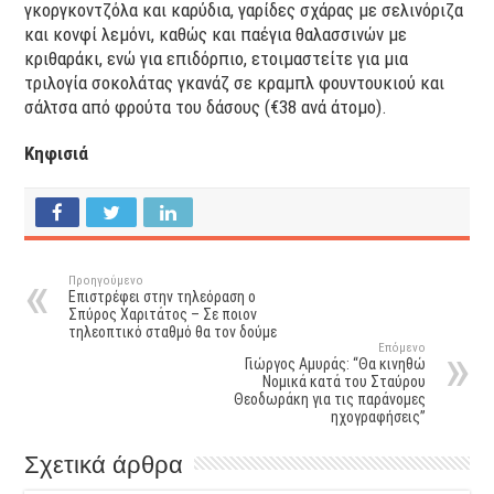
γκοργκοντζόλα και καρύδια, γαρίδες σχάρας με σελινόριζα
και κονφί λεμόνι, καθώς και παέγια θαλασσινών με
κριθαράκι, ενώ για επιδόρπιο, ετοιμαστείτε για μια
τριλογία σοκολάτας γκανάζ σε κραμπλ φουντουκιού και
σάλτσα από φρούτα του δάσους (€38 ανά άτομο).
Κηφισιά
Προηγούμενο
Επιστρέφει στην τηλεόραση ο
Σπύρος Χαριτάτος – Σε ποιον
τηλεοπτικό σταθμό θα τον δούμε
Επόμενο
Γιώργος Αμυράς: “Θα κινηθώ
Νομικά κατά του Σταύρου
Θεοδωράκη για τις παράνομες
ηχογραφήσεις”
Σχετικά άρθρα