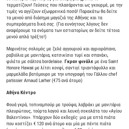
τερματίζουν! Γεύσεις που πλασάρονται ως γκουρμέ, με την
τιμές να αγγίζουν εξωφρενικά ποσά! Παρακάτω θα δείτε
τα μενού από διάσημα μαγαζιά της Αθήνας και τα
συμπεράσματα δικά σας. (Για ευνόητους λόγους δεν
αναφέρουμε τα ονόματα των εστιατορίων, αν δείτε τέτοια
μενού απλά τρέξτε!)
Μαρινάτος σολομός με ζελέ αγγουριού και αγριοράπανο,
ραβιόλια με μανιτάρια, κατσικίσιο τυρί και σπανάκι,
φιλέτο με σάλτσα bordelaise.
Γκραν φινάλε
με ένα Saint
Honore Hawaii με λίτσι κονφί, σαντιγί τριαντάφυλλο και
μαρμελάδα βατόμουρο με την υπογραφή του Γάλλου chef
patissier Arnaud Larher (€75 ανά άτομο)
Αθήνα Κέντρο
Φουά γκρά, τοπιναμπούρ με τρούφα, λαβράκι με μανιτάρια
πλευρώτους, τούρτα λαγού και λευκή σοκολάτα του «Αγίου
Βαλεντίνου». Υπάρχουν δύο εκδοχές: μια με επτά πιάτα
που κοστίζει € 120 ανά άτομο και μία με πέντε πιάτα