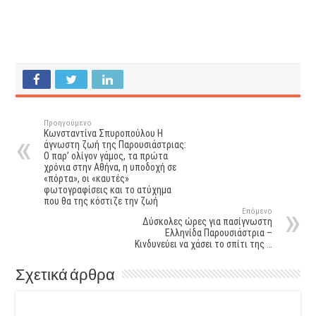
Προηγούμενο
Κωνσταντίνα Σπυροπούλου Η
άγνωστη ζωή της Παρουσιάστριας:
O παρ’ ολίγον γάμος, τα πρώτα
χρόνια στην Αθήνα, η υποδοχή σε
«πόρτα», οι «καυτές»
φωτογραφίσεις και το ατύχημα
που θα της κόστιζε την ζωή
Επόμενο
Δύσκολες ώρες για πασίγνωστη
Ελληνίδα Παρουσιάστρια –
Κινδυνεύει να χάσει το σπίτι της …
Σχετικά άρθρα