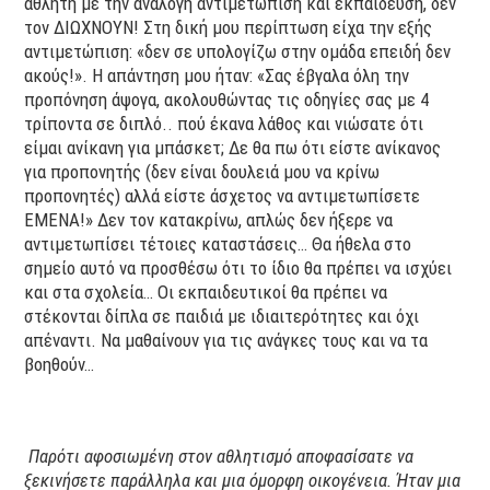
αθλητή με την ανάλογη αντιμετώπιση και εκπαίδευση, δεν
τον ΔΙΩΧΝΟΥΝ! Στη δική μου περίπτωση είχα την εξής
αντιμετώπιση: «δεν σε υπολογίζω στην ομάδα επειδή δεν
ακούς!». Η απάντηση μου ήταν: «Σας έβγαλα όλη την
προπόνηση άψογα, ακολουθώντας τις οδηγίες σας με 4
τρίποντα σε διπλό.. πού έκανα λάθος και νιώσατε ότι
είμαι ανίκανη για μπάσκετ; Δε θα πω ότι είστε ανίκανος
για προπονητής (δεν είναι δουλειά μου να κρίνω
προπονητές) αλλά είστε άσχετος να αντιμετωπίσετε
ΕΜΕΝΑ!» Δεν τον κατακρίνω, απλώς δεν ήξερε να
αντιμετωπίσει τέτοιες καταστάσεις… Θα ήθελα στο
σημείο αυτό να προσθέσω ότι το ίδιο θα πρέπει να ισχύει
και στα σχολεία… Οι εκπαιδευτικοί θα πρέπει να
στέκονται δίπλα σε παιδιά με ιδιαιτερότητες και όχι
απέναντι. Να μαθαίνουν για τις ανάγκες τους και να τα
βοηθούν…
Παρότι αφοσιωμένη στον αθλητισμό αποφασίσατε να
ξεκινήσετε παράλληλα και μια όμορφη οικογένεια. Ήταν μια