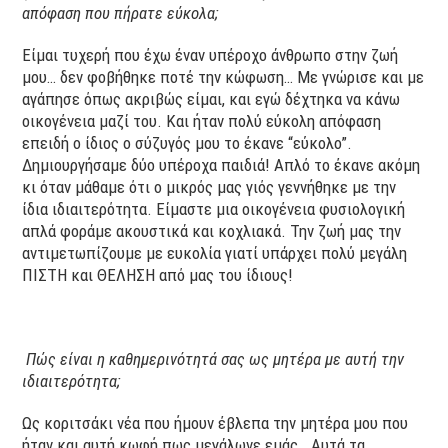
απόφαση που πήρατε εύκολα;
Είμαι τυχερή που έχω έναν υπέροχο άνθρωπο στην ζωή
μου… δεν φοβήθηκε ποτέ την κώφωση… Με γνώρισε και με
αγάπησε όπως ακριβώς είμαι, και εγώ δέχτηκα να κάνω
οικογένεια μαζί του. Και ήταν πολύ εύκολη απόφαση
επειδή ο ίδιος ο σύζυγός μου το έκανε “εύκολο”.
Δημιουργήσαμε δύο υπέροχα παιδιά! Απλό το έκανε ακόμη
κι όταν μάθαμε ότι ο μικρός μας γιός γεννήθηκε με την
ίδια ιδιαιτερότητα. Είμαστε μια οικογένεια φυσιολογική
απλά φοράμε ακουστικά και κοχλιακά. Την ζωή μας την
αντιμετωπίζουμε με ευκολία γιατί υπάρχει πολύ μεγάλη
ΠΙΣΤΗ και ΘΕΛΗΣΗ από μας του ίδιους!
Πώς είναι η καθημερινότητά σας ως μητέρα με αυτή την
ιδιαιτερότητα;
Ως κοριτσάκι νέα που ήμουν έβλεπα την μητέρα μου που
ήταν και αυτή κωφή πως μεγάλωνε εμάς… Αυτά τα