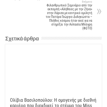
Επόμενο
Φιλανθρωπικό Σεμινάριο από την
εκπομπή «Αλήθειες με την Ζήνα»
στην Λάρισα με κεντρικό ομιλητή
τον Πατέρα Γεώργιο Δεληκώστα –
Πλήθος κόσμου ήταν εκεί για να
στηρίξει την Ασπασία Μπόγρη
(ΦΩΤΟ)
Σχετικά άρθρα
Ολίβια Βασιλοπούλου: Η ομογενής με διεθνή
καριέρα που διεκδικεί το στέμμα του Miss