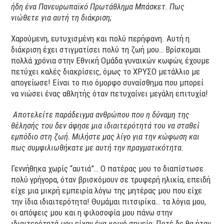
ήδη ένα Πανευρωπαϊκό Πρωτάθλημα Μπάσκετ. Πως
νιώθετε για αυτή τη διάκριση;
Χαρούμενη, ευτυχισμένη και πολύ περήφανη. Αυτή η
διάκριση έχει στιγματίσει πολύ τη ζωή μου… Βρίσκομαι
πολλά χρόνια στην Εθνική Ομάδα γυναικών κωφών, έχουμε
πετύχει καλές διακρίσεις, όμως το ΧΡΥΣΟ μετάλλιο με
απογείωσε! Είναι το πιο όμορφο συναίσθημα που μπορεί
να νιώσει ένας αθλητής όταν πετυχαίνει μεγάλη επιτυχία!
Αποτελείτε παράδειγμα ανθρώπου που η δύναμη της
θέλησής του δεν άφησε μια ιδιαιτερότητά του να σταθεί
εμπόδιο στη ζωή. Μιλήστε μας λίγο για την κώφωση και
πως συμφιλιωθήκατε με αυτή την πραγματικότητα.
Γεννήθηκα χωρίς “αυτιά”… Ο πατέρας μου το διαπίστωσε
πολύ γρήγορα, όταν βρισκόμουν σε τρυφερή ηλικία, επειδή
είχε μια μικρή εμπειρία λόγω της μητέρας μου που είχε
την ίδια ιδιαιτερότητα! Θυμάμαι πιτσιρίκα… τα λόγια μου,
οι απόψεις μου και η φιλοσοφία μου πάνω στην
ιδιαιτερότητά μου είχαν ένα κοινό σημείο: Ποτέ δε θα ήταν