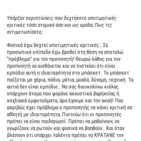
Υπήρξαν περιπτώσεις που δεχτήκατε υποτιμητικές
κριτικές τόσο ατομικά όσο και ως ομάδα; Πως τις
αντιμετωπίσατε;
Φυσικά έχω δεχτεί υποτιμητικές κριτικές… Σε
προσωπικό επίπεδο έχω βρεθεί στη θέση να αποτελώ
“πρόβλημα” για τον προπονητή! Θεωρώ λάθος για τον
προπονητή να αισθάνεται και να πιστεύει ότι είναι
εμπόδιο αυτή η ιδιαιτερότητα στο μπάσκετ. Το μπάσκετ
παίζεται με χέρια, πόδια, μάτια, μυαλό, δύναμη, τεχνική. Τα
αυτιά δεν είναι εμπόδιο… Να σας διευκολύνω κιόλας
υπάρχουν άτομα που φοράνε ακουστικά βαρηκοΐας ή
κοχλιακά εμφυτεύματα, άρα έχουμε και την ακοή! Που
ακριβώς έχει πρόβλημα ο προπονητής να κάνει κριτική σε
αθλητή με ιδιαιτερότητα; Πιστεύω ότι οι προπονητές
πρέπει να είναι παιδαγωγοί. Πρέπει να μαθαίνουν, να
γνωρίζουν, να ρωτούν και φυσικά να βοηθούν… Και όταν
βλέπουν ότι υπάρχει ταλέντο πρέπει να ΚΡΑΤΑΝΕ τον