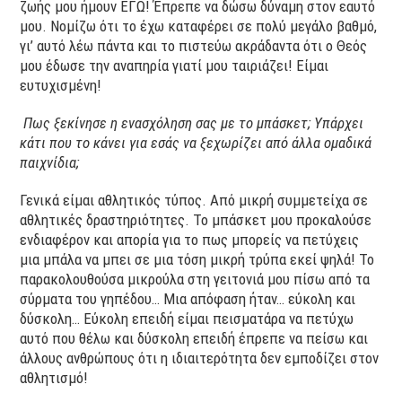
ζωής μου ήμουν ΕΓΩ! Έπρεπε να δώσω δύναμη στον εαυτό
μου. Νομίζω ότι το έχω καταφέρει σε πολύ μεγάλο βαθμό,
γι’ αυτό λέω πάντα και το πιστεύω ακράδαντα ότι ο Θεός
μου έδωσε την αναπηρία γιατί μου ταιριάζει! Είμαι
ευτυχισμένη!
Πως ξεκίνησε η ενασχόληση σας με το μπάσκετ; Υπάρχει
κάτι που το κάνει για εσάς να ξεχωρίζει από άλλα ομαδικά
παιχνίδια;
Γενικά είμαι αθλητικός τύπος. Από μικρή συμμετείχα σε
αθλητικές δραστηριότητες. Το μπάσκετ μου προκαλούσε
ενδιαφέρον και απορία για το πως μπορείς να πετύχεις
μια μπάλα να μπει σε μια τόση μικρή τρύπα εκεί ψηλά! Το
παρακολουθούσα μικρούλα στη γειτονιά μου πίσω από τα
σύρματα του γηπέδου… Μια απόφαση ήταν… εύκολη και
δύσκολη… Εύκολη επειδή είμαι πεισματάρα να πετύχω
αυτό που θέλω και δύσκολη επειδή έπρεπε να πείσω και
άλλους ανθρώπους ότι η ιδιαιτερότητα δεν εμποδίζει στον
αθλητισμό!